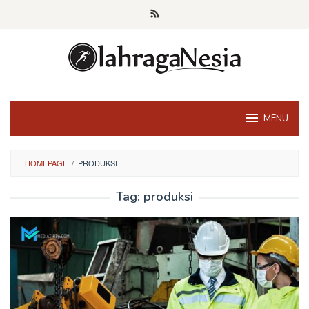
Skip
to
content
MENU
HOMEPAGE
/
PRODUKSI
Tag:
produksi