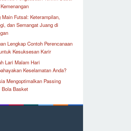
k Kemenangan
 Main Futsal: Keterampilan,
egi, dan Semangat Juang di
ngan
an Lengkap Contoh Perencanaan
 untuk Kesuksesan Karir
h Lari Malam Hari
ahayakan Keselamatan Anda?
ia Mengoptimalkan Passing
 Bola Basket