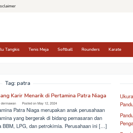
isclaimer
lu Tangkis
Tenis Meja
Softball
Rounders
Karate
Tag:
patra
ang Karir Menarik di Pertamina Patra Niaga
Ukura
Pandu
o dermawan
Posted on
May 12, 2024
amina Patra Niaga merupakan anak perusahaan
Pandu
amina yang bergerak di bidang pemasaran dan
Penga
a BBM, LPG, dan petrokimia. Perusahaan ini […]