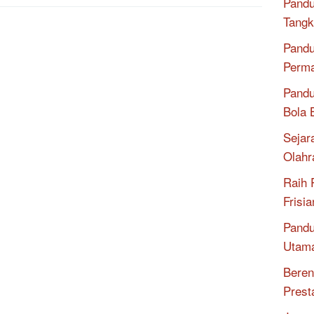
Pandu
Tangk
Pandu
Perma
Pand
Bola 
Sejar
Olahr
Raih 
Frisia
Pandu
Utama
Beren
Prest