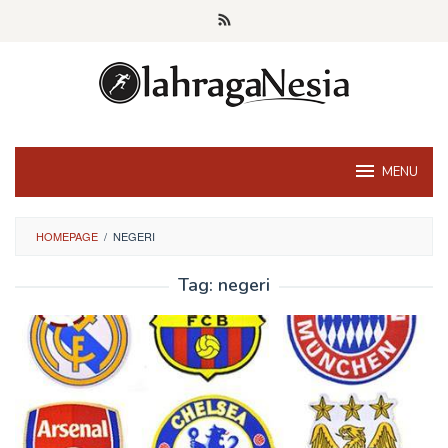
Skip
to
content
MENU
HOMEPAGE
/
NEGERI
Tag:
negeri