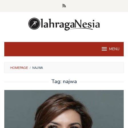
Skip
to
content
MENU
HOMEPAGE
/
NAJWA
Tag:
najwa