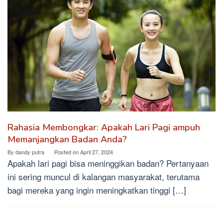
Rahasia Membongkar: Apakah Lari Pagi ampuh
Memanjangkan Badan Anda?
By
dandy putra
Posted on
April 27, 2024
Apakah lari pagi bisa meninggikan badan? Pertanyaan
ini sering muncul di kalangan masyarakat, terutama
bagi mereka yang ingin meningkatkan tinggi […]