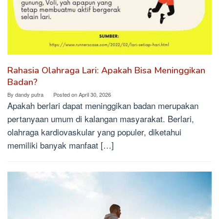
Rahasia Olahraga Lari: Apakah Bisa Meninggikan
Badan?
By
dandy putra
Posted on
April 30, 2026
Apakah berlari dapat meninggikan badan merupakan
pertanyaan umum di kalangan masyarakat. Berlari,
olahraga kardiovaskular yang populer, diketahui
memiliki banyak manfaat […]