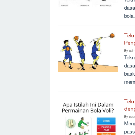
dasa
bola
Tek
Pen
By
adm
Tekn
dasa
bask
mem
Tekn
den
By
coac
Meng
pass