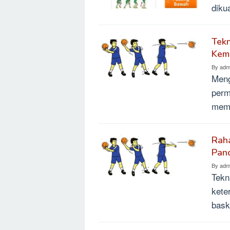
diku
Tekn
Kem
By
adm
Meng
perm
memi
Raha
Pan
By
adm
Tekn
kete
bask