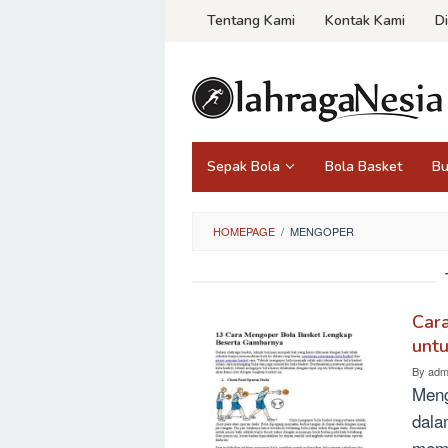
Skip
Tentang Kami
Kontak Kami
D
to
content
Sepak Bola
Bola Basket
Bu
HOMEPAGE
/
MENGOPER
Cara
unt
By
adm
Meng
dala
memi