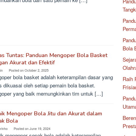
Pandu
Tangk
Pandu
Perma
Pand
Bola 
as Tuntas: Panduan Mengoper Bola Basket
Sejar
an Akurat dan Efektif
Olahr
in
Posted on
October 2, 2025
oper bola basket adalah keterampilan dasar yang
Raih 
s dikuasai oleh setiap pemain bola basket.
Frisia
oper yang baik memungkinkan tim untuk […]
Pandu
Utama
ik Mengoper Bola Jitu dan Akurat dalam
Beren
ak Bola
Prest
rinho
Posted on
June 19, 2024
ik mengoper sepak bola adalah keterampilan