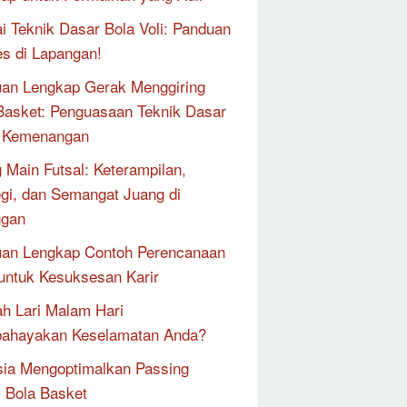
i Teknik Dasar Bola Voli: Panduan
s di Lapangan!
an Lengkap Gerak Menggiring
Basket: Penguasaan Teknik Dasar
k Kemenangan
 Main Futsal: Keterampilan,
egi, dan Semangat Juang di
ngan
an Lengkap Contoh Perencanaan
 untuk Kesuksesan Karir
h Lari Malam Hari
ahayakan Keselamatan Anda?
ia Mengoptimalkan Passing
 Bola Basket