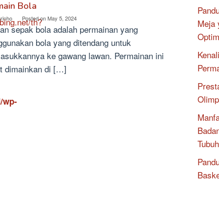
main Bola
Pandu
rinho
Posted on
May 5, 2024
bing.net/th?
Meja 
an sepak bola adalah permainan yang
Optim
gunakan bola yang ditendang untuk
Kenal
sukkannya ke gawang lawan. Permainan ini
Perma
t dimainkan di […]
Prest
Olimp
/wp-
Manfa
Badan
Tubuh
Pandu
Baske