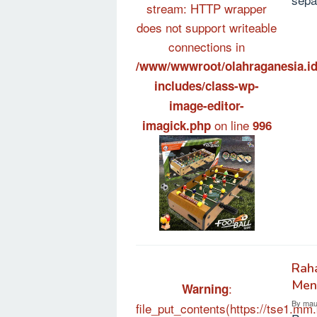
stream: HTTP wrapper
does not support writeable
connections in
/www/wwwroot/olahraganesia.id
includes/class-wp-
image-editor-
on line
imagick.php
996
Rah
Men
:
Warning
By
mau
file_put_contents(https://tse1.mm.