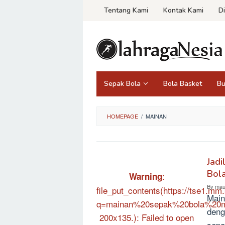
Skip
Tentang Kami
Kontak Kami
D
to
content
Sepak Bola
Bola Basket
Bu
HOMEPAGE
/
MAINAN
Jadi
Bola
:
Warning
By
mau
file_put_contents(https://tse1.mm.
Main
q=mainan%20sepak%20bola%20m
deng
200x135.): Failed to open
sepa