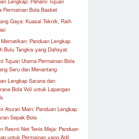
an Lengkap: Pahami Tujuan
 Permainan Bola Basket
ang Gaya: Kuasai Teknik, Raih
asi
 Mematikan: Panduan Lengkap
 Bulu Tangkis yang Dahsyat
i Tujuan Utama Permainan Bola
yang Seru dan Menantang
an Lengkap Sarana dan
rana Bola Voli untuk Lapangan
ik
i Aturan Main: Panduan Lengkap
uran Sepak Bola
n Resmi Net Tenis Meja: Panduan
ap untuk Permainan yang Adil