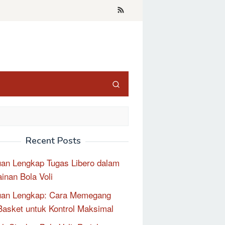
Recent Posts
an Lengkap Tugas Libero dalam
inan Bola Voli
uan Lengkap: Cara Memegang
Basket untuk Kontrol Maksimal