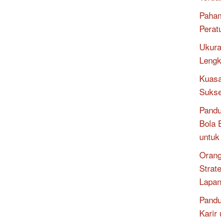
Paham
Perat
Ukura
Lengk
Kuasa
Sukse
Pandu
Bola 
untu
Orang
Strat
Lapa
Pandu
Karir