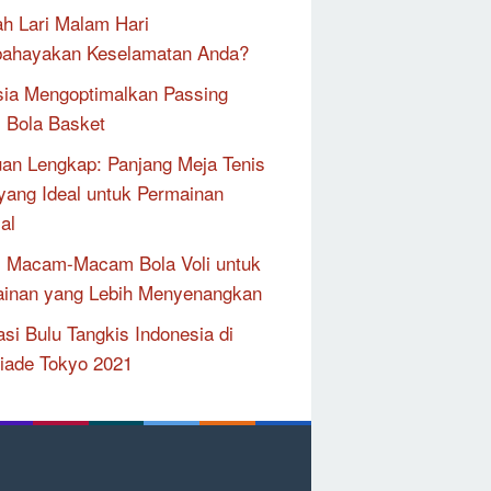
h Lari Malam Hari
ahayakan Keselamatan Anda?
ia Mengoptimalkan Passing
 Bola Basket
an Lengkap: Panjang Meja Tenis
yang Ideal untuk Permainan
al
i Macam-Macam Bola Voli untuk
inan yang Lebih Menyenangkan
asi Bulu Tangkis Indonesia di
iade Tokyo 2021