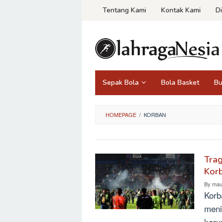
Skip
Tentang Kami
Kontak Kami
D
to
content
Sepak Bola
Bola Basket
Bu
HOMEPAGE
/
KORBAN
Tra
Korb
By
mau
Korb
meni
keru