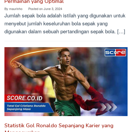
Permainan yang Optimal
By
maurinho
Posted on
June 3, 2024
Jumlah sepak bola adalah istilah yang digunakan untuk
menyebut jumlah keseluruhan bola sepak yang
digunakan dalam sebuah pertandingan sepak bola. […]
Statistik Gol Ronaldo Sepanjang Karier yang