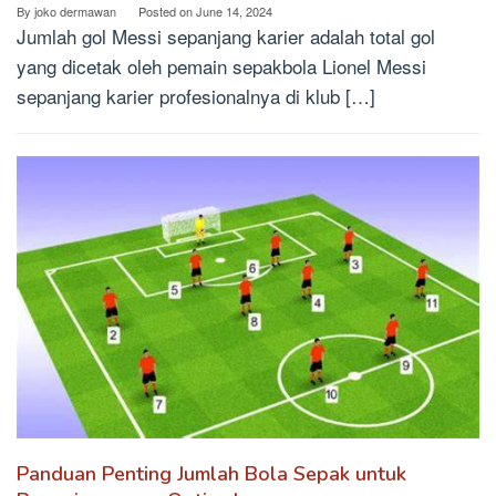
By
joko dermawan
Posted on
June 14, 2024
Jumlah gol Messi sepanjang karier adalah total gol
yang dicetak oleh pemain sepakbola Lionel Messi
sepanjang karier profesionalnya di klub […]
Panduan Penting Jumlah Bola Sepak untuk