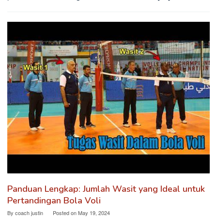
Panduan Lengkap: Jumlah Wasit yang Ideal untuk
Pertandingan Bola Voli
By
coach justin
Posted on
May 19, 2024