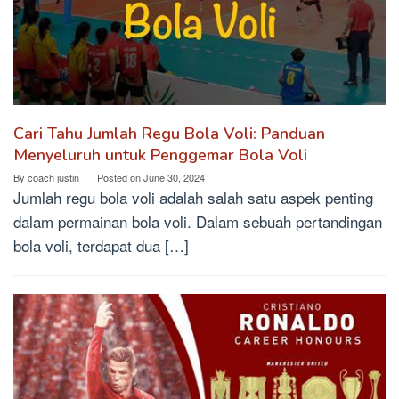
Cari Tahu Jumlah Regu Bola Voli: Panduan
Menyeluruh untuk Penggemar Bola Voli
By
coach justin
Posted on
June 30, 2024
Jumlah regu bola voli adalah salah satu aspek penting
dalam permainan bola voli. Dalam sebuah pertandingan
bola voli, terdapat dua […]