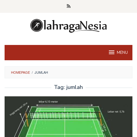
Skip
to
content
MENU
HOMEPAGE
/
JUMLAH
Tag:
jumlah