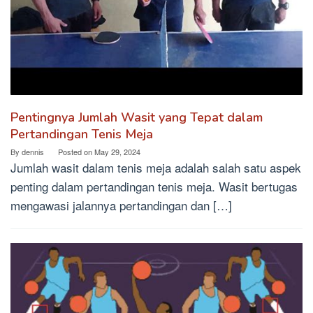
Pentingnya Jumlah Wasit yang Tepat dalam
Pertandingan Tenis Meja
By
dennis
Posted on
May 29, 2024
Jumlah wasit dalam tenis meja adalah salah satu aspek
penting dalam pertandingan tenis meja. Wasit bertugas
mengawasi jalannya pertandingan dan […]