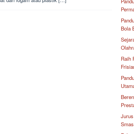
Pandu
Perma
Pand
Bola 
Sejar
Olahr
Raih 
Frisia
Pandu
Utama
Beren
Prest
Jurus
Smash