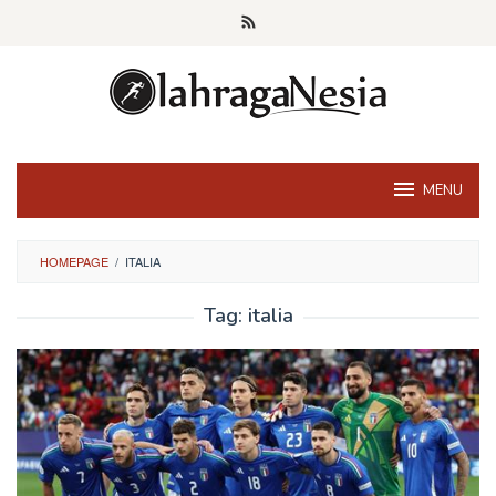
Skip
to
content
MENU
HOMEPAGE
/
ITALIA
Tag:
italia