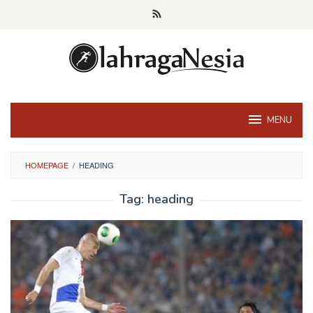
Skip
to
content
MENU
HOMEPAGE
/
HEADING
Tag:
heading