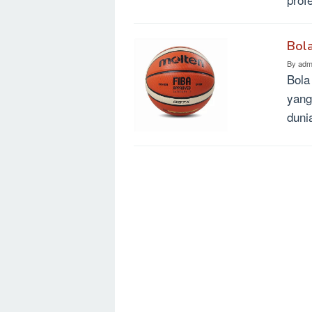
Bola
By
adm
Bola
yang
duni