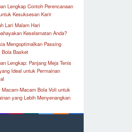
an Lengkap Contoh Perencanaan
 untuk Kesuksesan Karir
h Lari Malam Hari
ahayakan Keselamatan Anda?
ia Mengoptimalkan Passing
 Bola Basket
an Lengkap: Panjang Meja Tenis
yang Ideal untuk Permainan
al
i Macam-Macam Bola Voli untuk
inan yang Lebih Menyenangkan