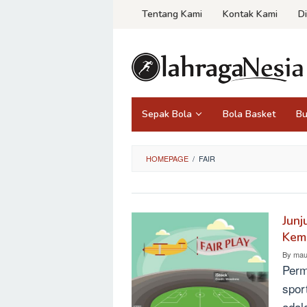
Skip
Tentang Kami
Kontak Kami
D
to
content
Sepak Bola
Bola Basket
Bu
HOMEPAGE
/
FAIR
Junj
Keme
By
mau
Perm
spor
adal