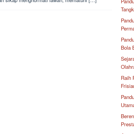
Pandu
Tangk
Pandu
Perma
Pand
Bola 
Sejar
Olahr
Raih 
Frisia
Pandu
Utama
Beren
Prest