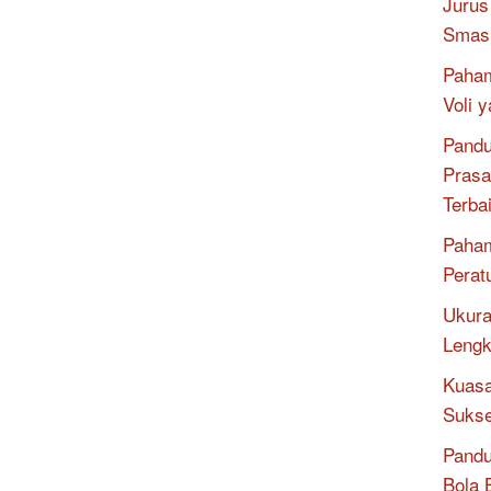
Jurus
Smash
Paham
Voli 
Pandu
Prasa
Terba
Paham
Perat
Ukura
Lengk
Kuasa
Sukse
Pandu
Bola 