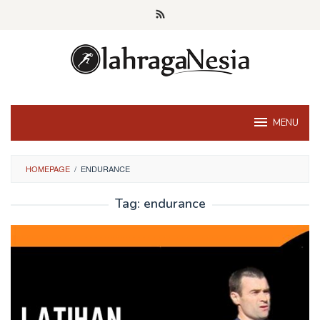
Skip
to
content
MENU
HOMEPAGE
/
ENDURANCE
Tag:
endurance