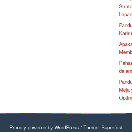
Strat
Lapa
Pandu
Karir
Apaka
Memb
Rahas
dalam
Pandu
Meja 
Optim
Proudly powered by WordPress
/
Theme: Superfast