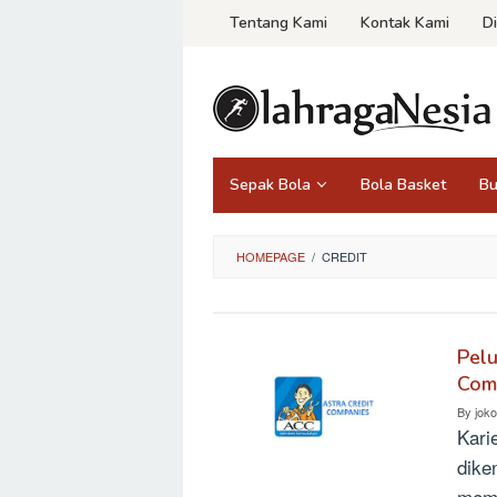
Skip
Tentang Kami
Kontak Kami
D
to
content
Sepak Bola
Bola Basket
Bu
HOMEPAGE
/
CREDIT
Pelu
Com
By
jok
Kari
dike
memi