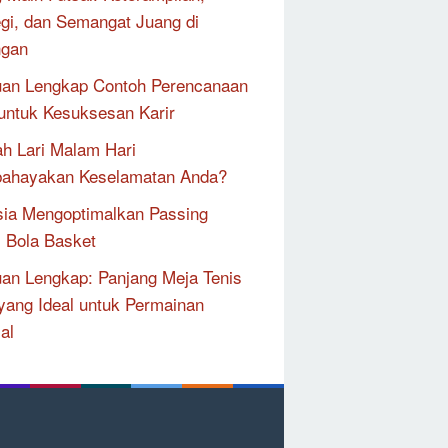
egi, dan Semangat Juang di
ngan
an Lengkap Contoh Perencanaan
 untuk Kesuksesan Karir
h Lari Malam Hari
ahayakan Keselamatan Anda?
ia Mengoptimalkan Passing
 Bola Basket
an Lengkap: Panjang Meja Tenis
yang Ideal untuk Permainan
al