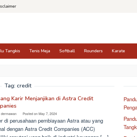
isclaimer
lu Tangkis
Tenis Meja
Softball
Rounders
Karate
Tag:
credit
ang Karir Menjanjikan di Astra Credit
Pandu
panies
Penga
o dermawan
Posted on
May 7, 2024
Pandu
er di perusahaan pembiayaan Astra atau yang
Tangk
nal dengan Astra Credit Companies (ACC)
liki reputasi yang baik di industri keuangan […]