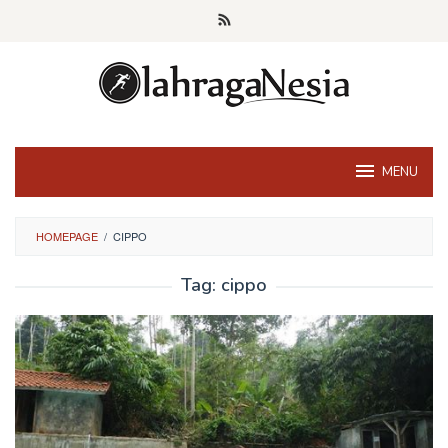
Skip
to
content
MENU
HOMEPAGE
/
CIPPO
Tag:
cippo