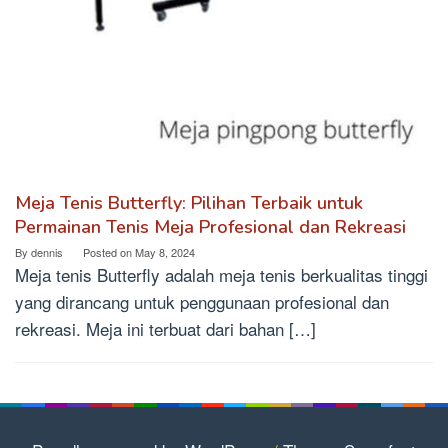
Meja Tenis Butterfly: Pilihan Terbaik untuk
Permainan Tenis Meja Profesional dan Rekreasi
By
dennis
Posted on
May 8, 2024
Meja tenis Butterfly adalah meja tenis berkualitas tinggi
yang dirancang untuk penggunaan profesional dan
rekreasi. Meja ini terbuat dari bahan […]