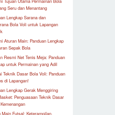
i Tujuan Utama Permainan Bola
yang Seru dan Menantang
an Lengkap Sarana dan
rana Bola Voli untuk Lapangan
ik
i Aturan Main: Panduan Lengkap
uran Sepak Bola
n Resmi Net Tenis Meja: Panduan
ap untuk Permainan yang Adil
i Teknik Dasar Bola Voli: Panduan
s di Lapangan!
an Lengkap Gerak Menggiring
Basket: Penguasaan Teknik Dasar
k Kemenangan
 Main Futsal: Keterampilan,