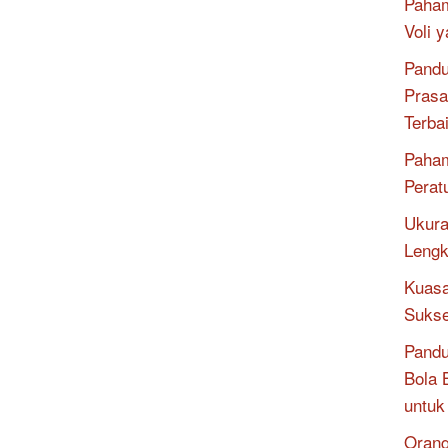
Paham
Voli 
Pandu
Prasa
Terba
Paham
Perat
Ukura
Lengk
Kuasa
Sukse
Pandu
Bola 
untu
Orang