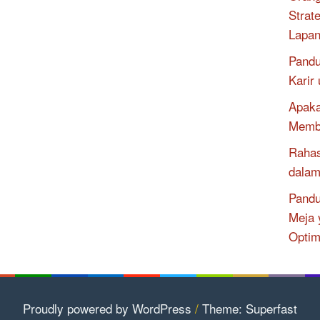
Strat
Lapa
Pandu
Karir
Apaka
Memb
Rahas
dalam
Pandu
Meja 
Optim
Proudly powered by WordPress
/
Theme: Superfast