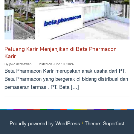
Peluang Karir Menjanjikan di Beta Pharmacon
Karir
By
joko dermawan
Posted on
June 10, 2024
Beta Pharmacon Karir merupakan anak usaha dari PT.
Beta Pharmacon yang bergerak di bidang distribusi dan
pemasaran farmasi. PT. Beta […]
Proudly powered by WordPress
/
Theme: Superfast