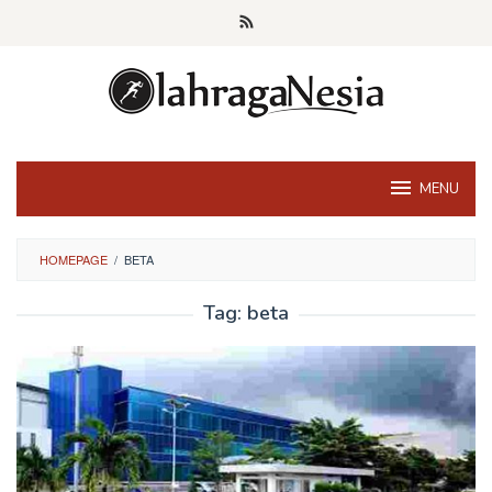
Skip
to
content
MENU
HOMEPAGE
/
BETA
Tag:
beta