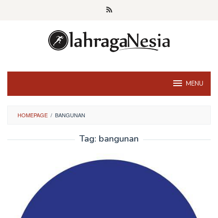
Skip
to
content
MENU
HOMEPAGE
/
BANGUNAN
Tag:
bangunan