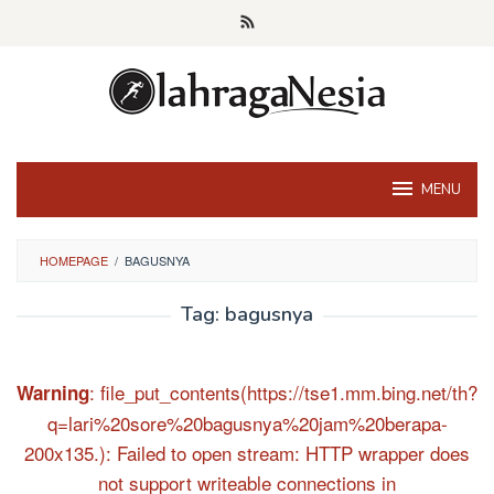
Skip
to
content
MENU
HOMEPAGE
/
BAGUSNYA
Tag:
bagusnya
: file_put_contents(https://tse1.mm.bing.net/th?
Warning
q=lari%20sore%20bagusnya%20jam%20berapa-
200x135.): Failed to open stream: HTTP wrapper does
not support writeable connections in