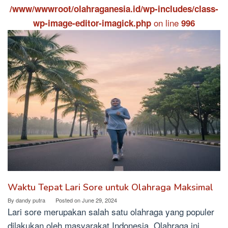
/www/wwwroot/olahraganesia.id/wp-includes/class-
on line
wp-image-editor-imagick.php
996
Waktu Tepat Lari Sore untuk Olahraga Maksimal
By
dandy putra
Posted on
June 29, 2024
Lari sore merupakan salah satu olahraga yang populer
dilakukan oleh masyarakat Indonesia. Olahraga ini