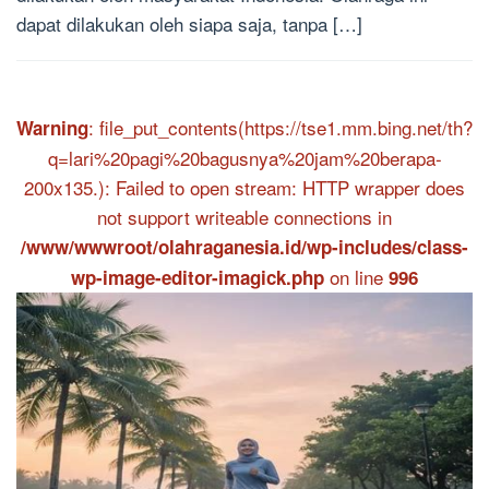
dapat dilakukan oleh siapa saja, tanpa […]
: file_put_contents(https://tse1.mm.bing.net/th?
Warning
q=lari%20pagi%20bagusnya%20jam%20berapa-
200x135.): Failed to open stream: HTTP wrapper does
not support writeable connections in
/www/wwwroot/olahraganesia.id/wp-includes/class-
on line
wp-image-editor-imagick.php
996