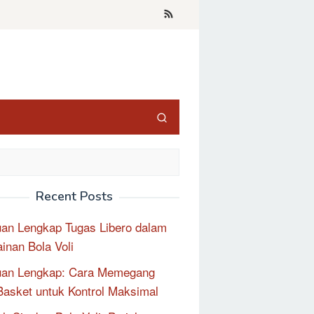
Recent Posts
an Lengkap Tugas Libero dalam
inan Bola Voli
uan Lengkap: Cara Memegang
Basket untuk Kontrol Maksimal