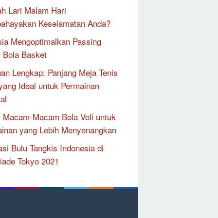
h Lari Malam Hari
ahayakan Keselamatan Anda?
ia Mengoptimalkan Passing
 Bola Basket
an Lengkap: Panjang Meja Tenis
yang Ideal untuk Permainan
al
i Macam-Macam Bola Voli untuk
inan yang Lebih Menyenangkan
asi Bulu Tangkis Indonesia di
iade Tokyo 2021