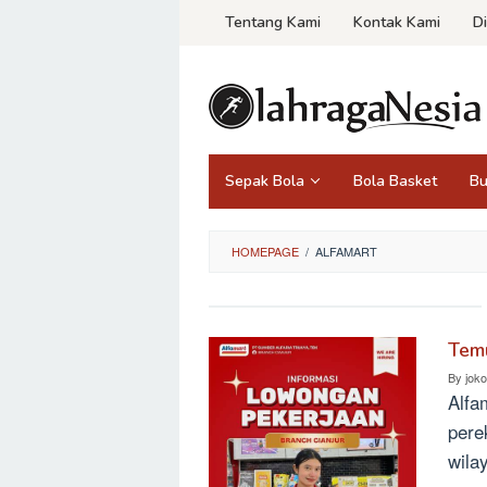
Skip
Tentang Kami
Kontak Kami
D
to
content
Sepak Bola
Bola Basket
Bu
HOMEPAGE
/
ALFAMART
Temu
By
jok
Alfa
pere
wila