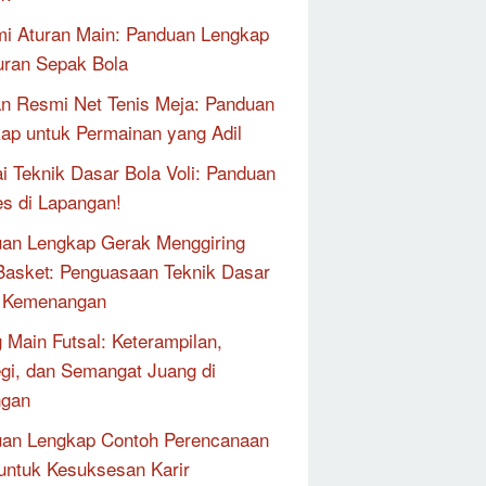
i Aturan Main: Panduan Lengkap
uran Sepak Bola
n Resmi Net Tenis Meja: Panduan
ap untuk Permainan yang Adil
i Teknik Dasar Bola Voli: Panduan
s di Lapangan!
an Lengkap Gerak Menggiring
Basket: Penguasaan Teknik Dasar
k Kemenangan
 Main Futsal: Keterampilan,
egi, dan Semangat Juang di
ngan
an Lengkap Contoh Perencanaan
 untuk Kesuksesan Karir