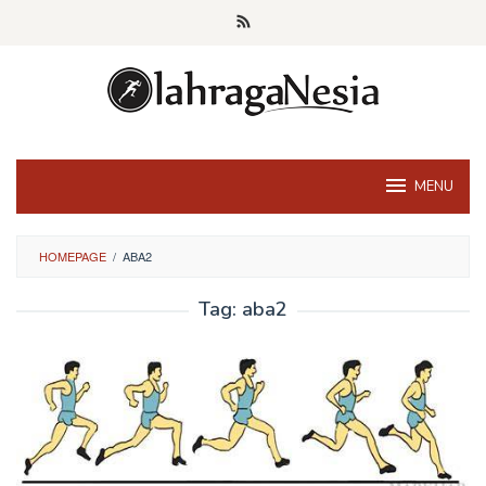
Skip
to
content
MENU
HOMEPAGE
/
ABA2
Tag:
aba2