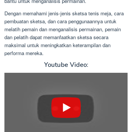
bantu untuk menganalisis permainan.
Dengan memahami jenis-jenis sketsa tenis meja, cara
pembuatan sketsa, dan cara penggunaannya untuk
melatih pemain dan menganalisis permainan, pemain
dan pelatih dapat memanfaatkan sketsa secara
maksimal untuk meningkatkan keterampilan dan
performa mereka.
Youtube Video: