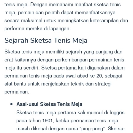
tenis meja. Dengan memahami manfaat sketsa tenis
meja, pemain dan pelatih dapat memanfaatkannya
secara maksimal untuk meningkatkan keterampilan dan
performa mereka di lapangan.
Sejarah Sketsa Tenis Meja
Sketsa tenis meja memiliki sejarah yang panjang dan
erat kaitannya dengan perkembangan permainan tenis
meja itu sendiri. Sketsa pertama kali digunakan dalam
permainan tenis meja pada awal abad ke-20, sebagai
alat bantu untuk menjelaskan teknik dan strategi
permainan.
Asal-usul Sketsa Tenis Meja
Sketsa tenis meja pertama kali muncul di Inggris
pada tahun 1901, ketika permainan tenis meja
masih dikenal dengan nama “ping-pong”. Sketsa-