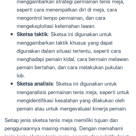
menggambarkan strategi permainan tenis meja,
seperti cara menempatkan diri di meja, cara
mengontrol tempo permainan, dan cara
mengeksploitasi kelemahan lawan.
: Sketsa ini digunakan untuk
Sketsa taktik
menggambarkan taktik khusus yang dapat
digunakan dalam situasi tertentu, seperti cara
menghadapi pemain kidal, cara bermain melawan
pemain bertahan, dan cara melakukan pukulan
lob.
: Sketsa ini digunakan untuk
Sketsa analisis
menganalisis permainan tenis meja, seperti untuk
mengidentifikasi kesalahan yang dilakukan oleh
pemain atau untuk mengevaluasi kinerja pemain.
Setiap jenis sketsa tenis meja memiliki tujuan dan
penggunaannya masing-masing. Dengan memahami