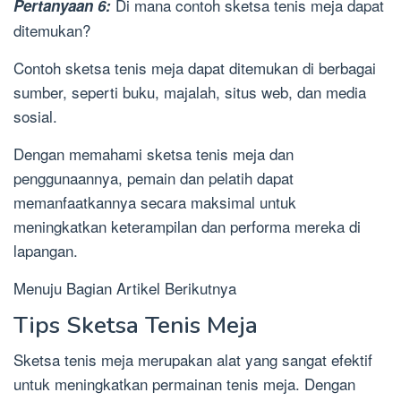
Di mana contoh sketsa tenis meja dapat
Pertanyaan 6:
ditemukan?
Contoh sketsa tenis meja dapat ditemukan di berbagai
sumber, seperti buku, majalah, situs web, dan media
sosial.
Dengan memahami sketsa tenis meja dan
penggunaannya, pemain dan pelatih dapat
memanfaatkannya secara maksimal untuk
meningkatkan keterampilan dan performa mereka di
lapangan.
Menuju Bagian Artikel Berikutnya
Tips Sketsa Tenis Meja
Sketsa tenis meja merupakan alat yang sangat efektif
untuk meningkatkan permainan tenis meja. Dengan