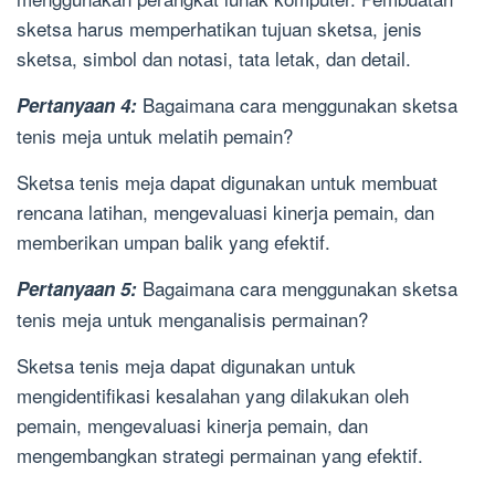
sketsa harus memperhatikan tujuan sketsa, jenis
sketsa, simbol dan notasi, tata letak, dan detail.
Bagaimana cara menggunakan sketsa
Pertanyaan 4:
tenis meja untuk melatih pemain?
Sketsa tenis meja dapat digunakan untuk membuat
rencana latihan, mengevaluasi kinerja pemain, dan
memberikan umpan balik yang efektif.
Bagaimana cara menggunakan sketsa
Pertanyaan 5:
tenis meja untuk menganalisis permainan?
Sketsa tenis meja dapat digunakan untuk
mengidentifikasi kesalahan yang dilakukan oleh
pemain, mengevaluasi kinerja pemain, dan
mengembangkan strategi permainan yang efektif.