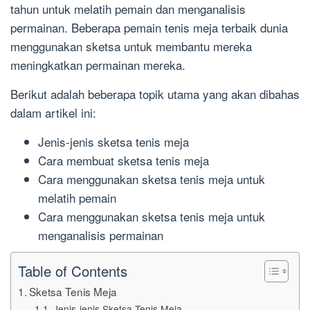
tahun untuk melatih pemain dan menganalisis
permainan. Beberapa pemain tenis meja terbaik dunia
menggunakan sketsa untuk membantu mereka
meningkatkan permainan mereka.
Berikut adalah beberapa topik utama yang akan dibahas
dalam artikel ini:
Jenis-jenis sketsa tenis meja
Cara membuat sketsa tenis meja
Cara menggunakan sketsa tenis meja untuk
melatih pemain
Cara menggunakan sketsa tenis meja untuk
menganalisis permainan
Table of Contents
Sketsa Tenis Meja
Jenis-jenis Sketsa Tenis Meja