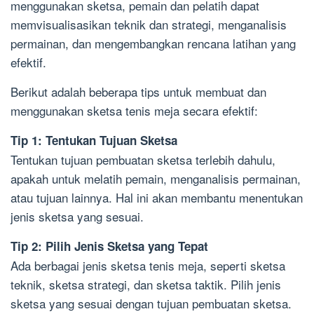
menggunakan sketsa, pemain dan pelatih dapat
memvisualisasikan teknik dan strategi, menganalisis
permainan, dan mengembangkan rencana latihan yang
efektif.
Berikut adalah beberapa tips untuk membuat dan
menggunakan sketsa tenis meja secara efektif:
Tip 1: Tentukan Tujuan Sketsa
Tentukan tujuan pembuatan sketsa terlebih dahulu,
apakah untuk melatih pemain, menganalisis permainan,
atau tujuan lainnya. Hal ini akan membantu menentukan
jenis sketsa yang sesuai.
Tip 2: Pilih Jenis Sketsa yang Tepat
Ada berbagai jenis sketsa tenis meja, seperti sketsa
teknik, sketsa strategi, dan sketsa taktik. Pilih jenis
sketsa yang sesuai dengan tujuan pembuatan sketsa.