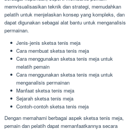
memvisualisasikan teknik dan strategi, memudahkan
pelatih untuk menjelaskan konsep yang kompleks, dan
dapat digunakan sebagai alat bantu untuk menganalisis
permainan.
Jenis-jenis sketsa tenis meja
Cara membuat sketsa tenis meja
Cara menggunakan sketsa tenis meja untuk
melatih pemain
Cara menggunakan sketsa tenis meja untuk
menganalisis permainan
Manfaat sketsa tenis meja
Sejarah sketsa tenis meja
Contoh-contoh sketsa tenis meja
Dengan memahami berbagai aspek sketsa tenis meja,
pemain dan pelatih dapat memanfaatkannya secara