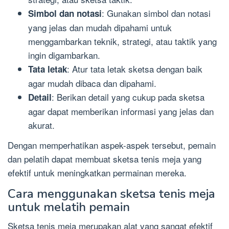
: Gunakan simbol dan notasi
Simbol dan notasi
yang jelas dan mudah dipahami untuk
menggambarkan teknik, strategi, atau taktik yang
ingin digambarkan.
: Atur tata letak sketsa dengan baik
Tata letak
agar mudah dibaca dan dipahami.
: Berikan detail yang cukup pada sketsa
Detail
agar dapat memberikan informasi yang jelas dan
akurat.
Dengan memperhatikan aspek-aspek tersebut, pemain
dan pelatih dapat membuat sketsa tenis meja yang
efektif untuk meningkatkan permainan mereka.
Cara menggunakan sketsa tenis meja
untuk melatih pemain
Sketsa tenis meja merupakan alat yang sangat efektif