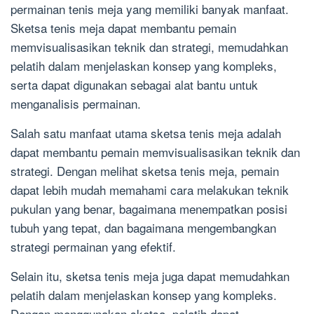
permainan tenis meja yang memiliki banyak manfaat.
Sketsa tenis meja dapat membantu pemain
memvisualisasikan teknik dan strategi, memudahkan
pelatih dalam menjelaskan konsep yang kompleks,
serta dapat digunakan sebagai alat bantu untuk
menganalisis permainan.
Salah satu manfaat utama sketsa tenis meja adalah
dapat membantu pemain memvisualisasikan teknik dan
strategi. Dengan melihat sketsa tenis meja, pemain
dapat lebih mudah memahami cara melakukan teknik
pukulan yang benar, bagaimana menempatkan posisi
tubuh yang tepat, dan bagaimana mengembangkan
strategi permainan yang efektif.
Selain itu, sketsa tenis meja juga dapat memudahkan
pelatih dalam menjelaskan konsep yang kompleks.
Dengan menggunakan sketsa, pelatih dapat