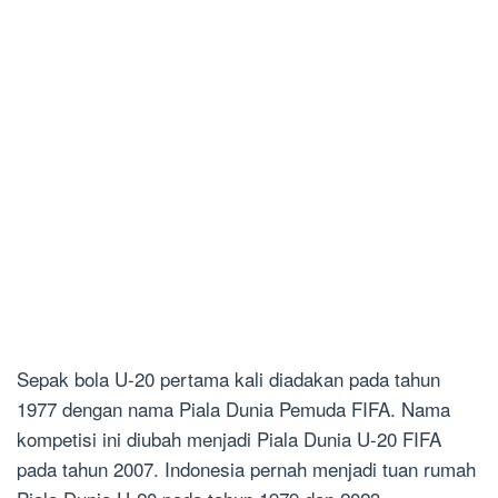
Sepak bola U-20 pertama kali diadakan pada tahun
1977 dengan nama Piala Dunia Pemuda FIFA. Nama
kompetisi ini diubah menjadi Piala Dunia U-20 FIFA
pada tahun 2007. Indonesia pernah menjadi tuan rumah