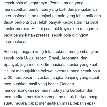
sepak bola di negaranya. Pemain muda yang
mendapatkan pembinaan yang baik dan pengalaman
internasional akan menjadi pemain yang lebih baik dan
dapat berkontribusi lebih banyak kepada tim nasional
senior mereka. Hal ini pada akhirnya akan mengarah
pada peningkatan prestasi sepak bola di tingkat
internasional.
Beberapa negara yang telah sukses mengembangkan
sepak bola U-20, seperti Brasil, Argentina, dan
Spanyol, juga memiliki tim nasional senior yang kuat.
Hal ini menunjukkan bahwa investasi pada sepak bola
U-20 merupakan investasi jangka panjang yang dapat
membuahkan hasil yang besar. Dengan
mengembangkan pemain muda yang berbakat dan
memberikan mereka kesempatan untuk berkembang,
suatu negara dapat memastikan masa depan sepak