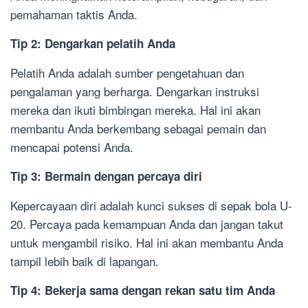
pemahaman taktis Anda.
Tip 2: Dengarkan pelatih Anda
Pelatih Anda adalah sumber pengetahuan dan
pengalaman yang berharga. Dengarkan instruksi
mereka dan ikuti bimbingan mereka. Hal ini akan
membantu Anda berkembang sebagai pemain dan
mencapai potensi Anda.
Tip 3: Bermain dengan percaya diri
Kepercayaan diri adalah kunci sukses di sepak bola U-
20. Percaya pada kemampuan Anda dan jangan takut
untuk mengambil risiko. Hal ini akan membantu Anda
tampil lebih baik di lapangan.
Tip 4: Bekerja sama dengan rekan satu tim Anda