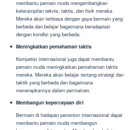
membantu pemain muda mengembangkan
keterampilan teknis, taktis, dan fisik mereka.
Mereka akan terbiasa dengan gaya bermain yang
berbeda dan belajar bagaimana beradaptasi
dengan kondisi yang berbeda.
Meningkatkan pemahaman taktis
Kompetisi internasional juga dapat membantu
pemain muda meningkatkan pemahaman taktis
mereka. Mereka akan belajar tentang strategi dan
taktik yang berbeda dan bagaimana
menerapkannya dalam permainan.
Membangun kepercayaan diri
Bermain di hadapan penonton internasional dapat
membantu pemain muda membangun