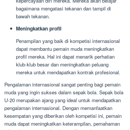
kepercayaan diri mereka. Mereka akan belajar
bagaimana mengatasi tekanan dan tampil di
bawah tekanan.
Meningkatkan profil
Penampilan yang baik di kompetisi internasional
dapat membantu pemain muda meningkatkan
profil mereka. Hal ini dapat menarik perhatian
klub-klub besar dan meningkatkan peluang
mereka untuk mendapatkan kontrak profesional.
Pengalaman internasional sangat penting bagi pemain
muda yang ingin sukses dalam sepak bola. Sepak bola
U-20 merupakan ajang yang ideal untuk mendapatkan
pengalaman internasional. Dengan memanfaatkan
kesempatan yang diberikan oleh kompetisi ini, pemain
muda dapat meningkatkan keterampilan, pemahaman