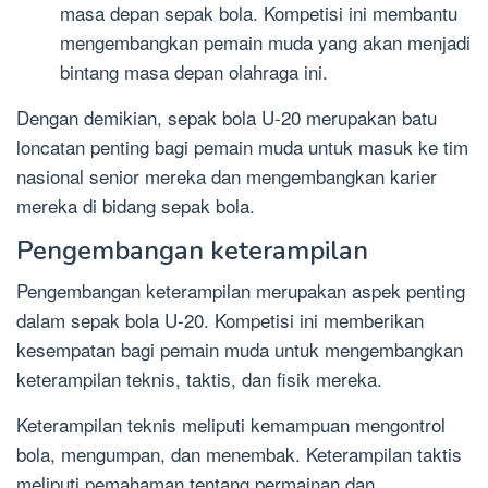
masa depan sepak bola. Kompetisi ini membantu
mengembangkan pemain muda yang akan menjadi
bintang masa depan olahraga ini.
Dengan demikian, sepak bola U-20 merupakan batu
loncatan penting bagi pemain muda untuk masuk ke tim
nasional senior mereka dan mengembangkan karier
mereka di bidang sepak bola.
Pengembangan keterampilan
Pengembangan keterampilan merupakan aspek penting
dalam sepak bola U-20. Kompetisi ini memberikan
kesempatan bagi pemain muda untuk mengembangkan
keterampilan teknis, taktis, dan fisik mereka.
Keterampilan teknis meliputi kemampuan mengontrol
bola, mengumpan, dan menembak. Keterampilan taktis
meliputi pemahaman tentang permainan dan