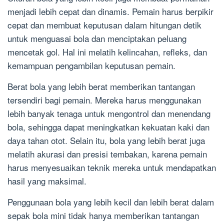
menjadi lebih cepat dan dinamis. Pemain harus berpikir
cepat dan membuat keputusan dalam hitungan detik
untuk menguasai bola dan menciptakan peluang
mencetak gol. Hal ini melatih kelincahan, refleks, dan
kemampuan pengambilan keputusan pemain.
Berat bola yang lebih berat memberikan tantangan
tersendiri bagi pemain. Mereka harus menggunakan
lebih banyak tenaga untuk mengontrol dan menendang
bola, sehingga dapat meningkatkan kekuatan kaki dan
daya tahan otot. Selain itu, bola yang lebih berat juga
melatih akurasi dan presisi tembakan, karena pemain
harus menyesuaikan teknik mereka untuk mendapatkan
hasil yang maksimal.
Penggunaan bola yang lebih kecil dan lebih berat dalam
sepak bola mini tidak hanya memberikan tantangan