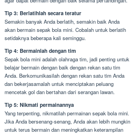
agar dapat bermain dengan baik selama pertandingan.
Tip 3: Berlatihlah secara teratur
Semakin banyak Anda berlatih, semakin baik Anda
akan bermain sepak bola mini. Cobalah untuk berlatih
setidaknya beberapa kali seminggu.
Tip 4: Bermainlah dengan tim
Sepak bola mini adalah olahraga tim, jadi penting untuk
belajar bermain dengan baik dengan rekan satu tim
Anda. Berkomunikasilah dengan rekan satu tim Anda
dan bekerjasamalah untuk menciptakan peluang
mencetak gol dan bertahan dari serangan lawan.
Tip 5: Nikmati permainannya
Yang terpenting, nikmatilah permainan sepak bola mini.
Jika Anda bersenang-senang, Anda akan lebih mungkin
untuk terus bermain dan meningkatkan keterampilan