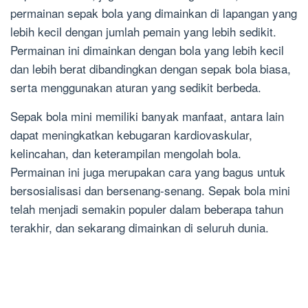
permainan sepak bola yang dimainkan di lapangan yang
lebih kecil dengan jumlah pemain yang lebih sedikit.
Permainan ini dimainkan dengan bola yang lebih kecil
dan lebih berat dibandingkan dengan sepak bola biasa,
serta menggunakan aturan yang sedikit berbeda.
Sepak bola mini memiliki banyak manfaat, antara lain
dapat meningkatkan kebugaran kardiovaskular,
kelincahan, dan keterampilan mengolah bola.
Permainan ini juga merupakan cara yang bagus untuk
bersosialisasi dan bersenang-senang. Sepak bola mini
telah menjadi semakin populer dalam beberapa tahun
terakhir, dan sekarang dimainkan di seluruh dunia.