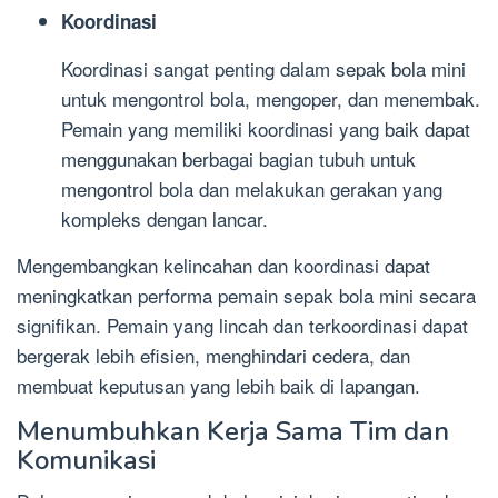
Koordinasi
Koordinasi sangat penting dalam sepak bola mini
untuk mengontrol bola, mengoper, dan menembak.
Pemain yang memiliki koordinasi yang baik dapat
menggunakan berbagai bagian tubuh untuk
mengontrol bola dan melakukan gerakan yang
kompleks dengan lancar.
Mengembangkan kelincahan dan koordinasi dapat
meningkatkan performa pemain sepak bola mini secara
signifikan. Pemain yang lincah dan terkoordinasi dapat
bergerak lebih efisien, menghindari cedera, dan
membuat keputusan yang lebih baik di lapangan.
Menumbuhkan Kerja Sama Tim dan
Komunikasi