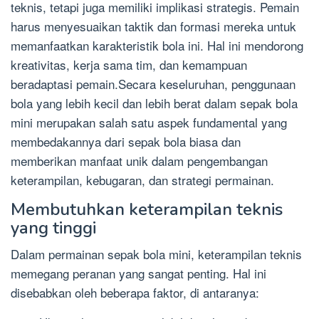
teknis, tetapi juga memiliki implikasi strategis. Pemain
harus menyesuaikan taktik dan formasi mereka untuk
memanfaatkan karakteristik bola ini. Hal ini mendorong
kreativitas, kerja sama tim, dan kemampuan
beradaptasi pemain.Secara keseluruhan, penggunaan
bola yang lebih kecil dan lebih berat dalam sepak bola
mini merupakan salah satu aspek fundamental yang
membedakannya dari sepak bola biasa dan
memberikan manfaat unik dalam pengembangan
keterampilan, kebugaran, dan strategi permainan.
Membutuhkan keterampilan teknis
yang tinggi
Dalam permainan sepak bola mini, keterampilan teknis
memegang peranan yang sangat penting. Hal ini
disebabkan oleh beberapa faktor, di antaranya: