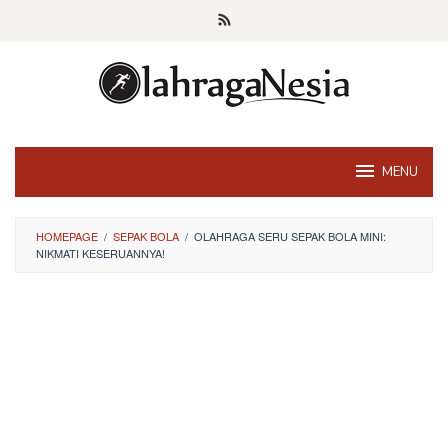
Skip
to
content
MENU
HOMEPAGE
/
SEPAK BOLA
/
OLAHRAGA SERU SEPAK BOLA MINI:
NIKMATI KESERUANNYA!