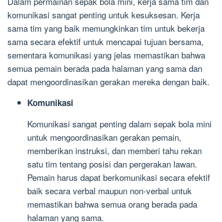
Dalam permainan sepak bola mini, kerja sama tim dan
komunikasi sangat penting untuk kesuksesan. Kerja
sama tim yang baik memungkinkan tim untuk bekerja
sama secara efektif untuk mencapai tujuan bersama,
sementara komunikasi yang jelas memastikan bahwa
semua pemain berada pada halaman yang sama dan
dapat mengoordinasikan gerakan mereka dengan baik.
Komunikasi
Komunikasi sangat penting dalam sepak bola mini
untuk mengoordinasikan gerakan pemain,
memberikan instruksi, dan memberi tahu rekan
satu tim tentang posisi dan pergerakan lawan.
Pemain harus dapat berkomunikasi secara efektif
baik secara verbal maupun non-verbal untuk
memastikan bahwa semua orang berada pada
halaman yang sama.