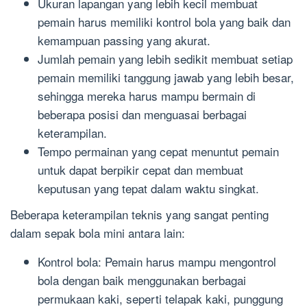
Ukuran lapangan yang lebih kecil membuat
pemain harus memiliki kontrol bola yang baik dan
kemampuan passing yang akurat.
Jumlah pemain yang lebih sedikit membuat setiap
pemain memiliki tanggung jawab yang lebih besar,
sehingga mereka harus mampu bermain di
beberapa posisi dan menguasai berbagai
keterampilan.
Tempo permainan yang cepat menuntut pemain
untuk dapat berpikir cepat dan membuat
keputusan yang tepat dalam waktu singkat.
Beberapa keterampilan teknis yang sangat penting
dalam sepak bola mini antara lain:
Kontrol bola: Pemain harus mampu mengontrol
bola dengan baik menggunakan berbagai
permukaan kaki, seperti telapak kaki, punggung