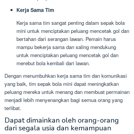
Kerja Sama Tim
Kerja sama tim sangat penting dalam sepak bola
mini untuk menciptakan peluang mencetak gol dan
bertahan dari serangan lawan. Pemain harus
mampu bekerja sama dan saling mendukung
untuk menciptakan peluang mencetak gol dan
merebut bola kembali dari lawan.
Dengan menumbuhkan kerja sama tim dan komunikasi
yang baik, tim sepak bola mini dapat meningkatkan
peluang mereka untuk menang dan membuat permainan
menjadi lebih menyenangkan bagi semua orang yang
terlibat.
Dapat dimainkan oleh orang-orang
dari segala usia dan kemampuan