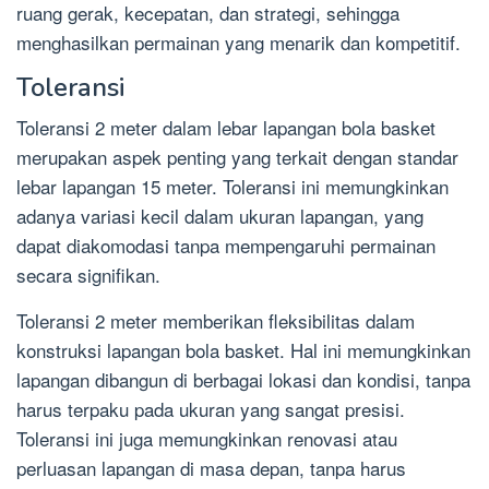
ruang gerak, kecepatan, dan strategi, sehingga
menghasilkan permainan yang menarik dan kompetitif.
Toleransi
Toleransi 2 meter dalam lebar lapangan bola basket
merupakan aspek penting yang terkait dengan standar
lebar lapangan 15 meter. Toleransi ini memungkinkan
adanya variasi kecil dalam ukuran lapangan, yang
dapat diakomodasi tanpa mempengaruhi permainan
secara signifikan.
Toleransi 2 meter memberikan fleksibilitas dalam
konstruksi lapangan bola basket. Hal ini memungkinkan
lapangan dibangun di berbagai lokasi dan kondisi, tanpa
harus terpaku pada ukuran yang sangat presisi.
Toleransi ini juga memungkinkan renovasi atau
perluasan lapangan di masa depan, tanpa harus