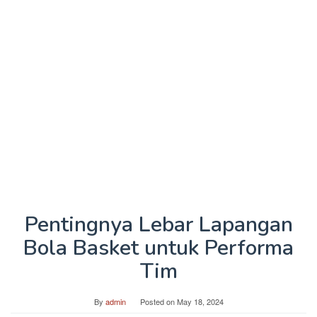
Pentingnya Lebar Lapangan
Bola Basket untuk Performa
Tim
By
admin
Posted on
May 18, 2024