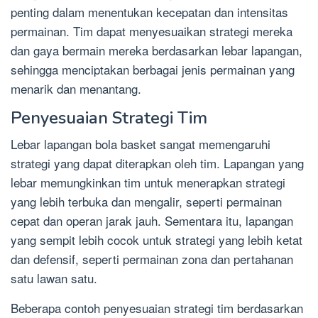
penting dalam menentukan kecepatan dan intensitas
permainan. Tim dapat menyesuaikan strategi mereka
dan gaya bermain mereka berdasarkan lebar lapangan,
sehingga menciptakan berbagai jenis permainan yang
menarik dan menantang.
Penyesuaian Strategi Tim
Lebar lapangan bola basket sangat memengaruhi
strategi yang dapat diterapkan oleh tim. Lapangan yang
lebar memungkinkan tim untuk menerapkan strategi
yang lebih terbuka dan mengalir, seperti permainan
cepat dan operan jarak jauh. Sementara itu, lapangan
yang sempit lebih cocok untuk strategi yang lebih ketat
dan defensif, seperti permainan zona dan pertahanan
satu lawan satu.
Beberapa contoh penyesuaian strategi tim berdasarkan