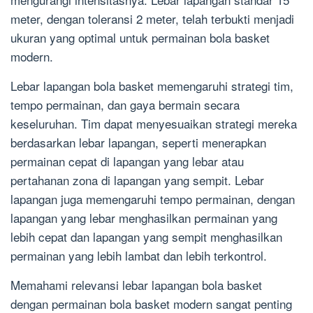
meter, dengan toleransi 2 meter, telah terbukti menjadi
ukuran yang optimal untuk permainan bola basket
modern.
Lebar lapangan bola basket memengaruhi strategi tim,
tempo permainan, dan gaya bermain secara
keseluruhan. Tim dapat menyesuaikan strategi mereka
berdasarkan lebar lapangan, seperti menerapkan
permainan cepat di lapangan yang lebar atau
pertahanan zona di lapangan yang sempit. Lebar
lapangan juga memengaruhi tempo permainan, dengan
lapangan yang lebar menghasilkan permainan yang
lebih cepat dan lapangan yang sempit menghasilkan
permainan yang lebih lambat dan lebih terkontrol.
Memahami relevansi lebar lapangan bola basket
dengan permainan bola basket modern sangat penting