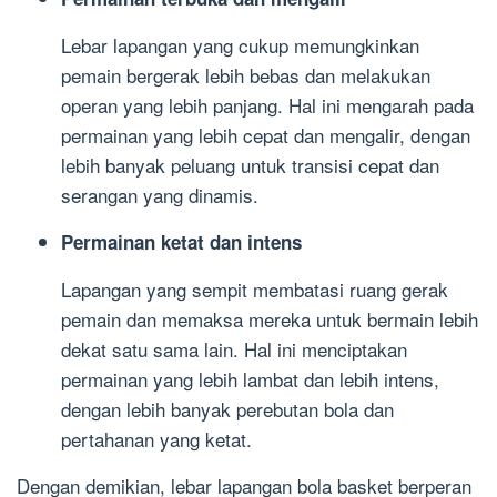
Lebar lapangan yang cukup memungkinkan
pemain bergerak lebih bebas dan melakukan
operan yang lebih panjang. Hal ini mengarah pada
permainan yang lebih cepat dan mengalir, dengan
lebih banyak peluang untuk transisi cepat dan
serangan yang dinamis.
Permainan ketat dan intens
Lapangan yang sempit membatasi ruang gerak
pemain dan memaksa mereka untuk bermain lebih
dekat satu sama lain. Hal ini menciptakan
permainan yang lebih lambat dan lebih intens,
dengan lebih banyak perebutan bola dan
pertahanan yang ketat.
Dengan demikian, lebar lapangan bola basket berperan