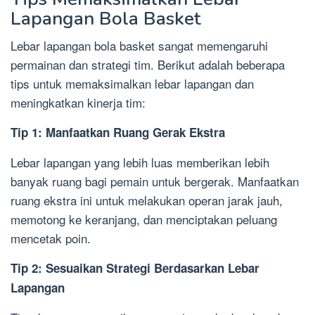
Lapangan Bola Basket
Lebar lapangan bola basket sangat memengaruhi
permainan dan strategi tim. Berikut adalah beberapa
tips untuk memaksimalkan lebar lapangan dan
meningkatkan kinerja tim:
Tip 1: Manfaatkan Ruang Gerak Ekstra
Lebar lapangan yang lebih luas memberikan lebih
banyak ruang bagi pemain untuk bergerak. Manfaatkan
ruang ekstra ini untuk melakukan operan jarak jauh,
memotong ke keranjang, dan menciptakan peluang
mencetak poin.
Tip 2: Sesuaikan Strategi Berdasarkan Lebar
Lapangan