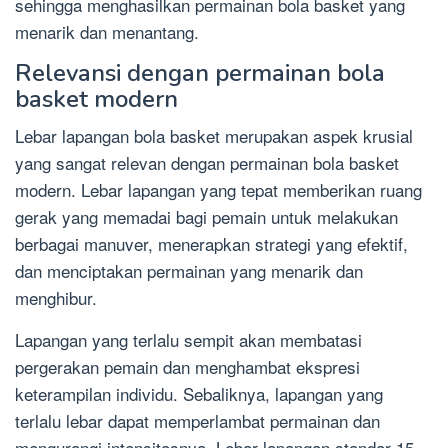
sehingga menghasilkan permainan bola basket yang
menarik dan menantang.
Relevansi dengan permainan bola
basket modern
Lebar lapangan bola basket merupakan aspek krusial
yang sangat relevan dengan permainan bola basket
modern. Lebar lapangan yang tepat memberikan ruang
gerak yang memadai bagi pemain untuk melakukan
berbagai manuver, menerapkan strategi yang efektif,
dan menciptakan permainan yang menarik dan
menghibur.
Lapangan yang terlalu sempit akan membatasi
pergerakan pemain dan menghambat ekspresi
keterampilan individu. Sebaliknya, lapangan yang
terlalu lebar dapat memperlambat permainan dan
mengurangi intensitasnya. Lebar lapangan standar 15