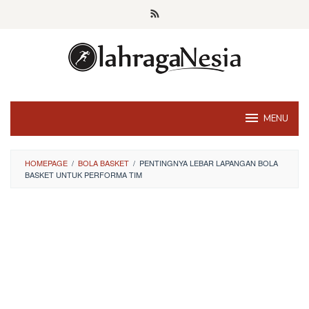
Skip
to
content
MENU
HOMEPAGE
/
BOLA BASKET
/
PENTINGNYA LEBAR LAPANGAN BOLA
BASKET UNTUK PERFORMA TIM