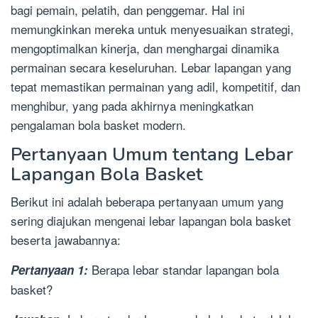
bagi pemain, pelatih, dan penggemar. Hal ini
memungkinkan mereka untuk menyesuaikan strategi,
mengoptimalkan kinerja, dan menghargai dinamika
permainan secara keseluruhan. Lebar lapangan yang
tepat memastikan permainan yang adil, kompetitif, dan
menghibur, yang pada akhirnya meningkatkan
pengalaman bola basket modern.
Pertanyaan Umum tentang Lebar
Lapangan Bola Basket
Berikut ini adalah beberapa pertanyaan umum yang
sering diajukan mengenai lebar lapangan bola basket
beserta jawabannya:
Berapa lebar standar lapangan bola
Pertanyaan 1:
basket?