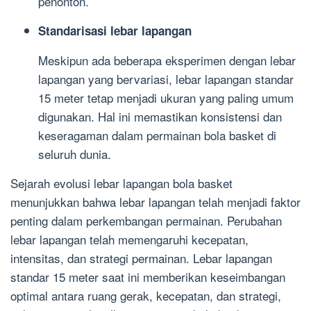
penonton.
Standarisasi lebar lapangan
Meskipun ada beberapa eksperimen dengan lebar
lapangan yang bervariasi, lebar lapangan standar
15 meter tetap menjadi ukuran yang paling umum
digunakan. Hal ini memastikan konsistensi dan
keseragaman dalam permainan bola basket di
seluruh dunia.
Sejarah evolusi lebar lapangan bola basket
menunjukkan bahwa lebar lapangan telah menjadi faktor
penting dalam perkembangan permainan. Perubahan
lebar lapangan telah memengaruhi kecepatan,
intensitas, dan strategi permainan. Lebar lapangan
standar 15 meter saat ini memberikan keseimbangan
optimal antara ruang gerak, kecepatan, dan strategi,