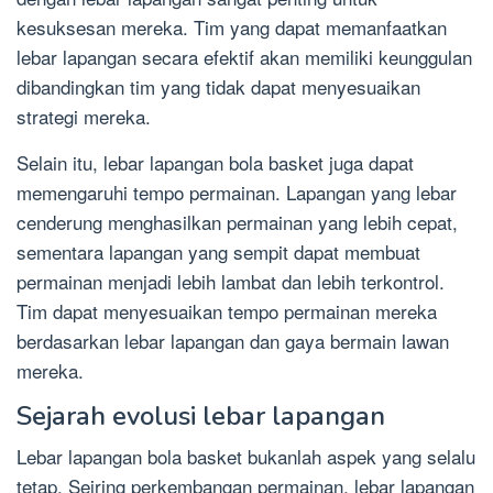
kesuksesan mereka. Tim yang dapat memanfaatkan
lebar lapangan secara efektif akan memiliki keunggulan
dibandingkan tim yang tidak dapat menyesuaikan
strategi mereka.
Selain itu, lebar lapangan bola basket juga dapat
memengaruhi tempo permainan. Lapangan yang lebar
cenderung menghasilkan permainan yang lebih cepat,
sementara lapangan yang sempit dapat membuat
permainan menjadi lebih lambat dan lebih terkontrol.
Tim dapat menyesuaikan tempo permainan mereka
berdasarkan lebar lapangan dan gaya bermain lawan
mereka.
Sejarah evolusi lebar lapangan
Lebar lapangan bola basket bukanlah aspek yang selalu
tetap. Seiring perkembangan permainan, lebar lapangan