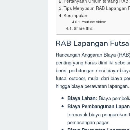
Pertanyaan Umum tentang RAB 
Tips Menyusun RAB Lapangan F
Kesimpulan
Youtube Video:
Share this:
RAB Lapangan Futsa
Rancangan Anggaran Biaya (RAB)
penting yang harus dimiliki sebe
berisi perhitungan rinci biaya-b
futsal outdoor, mulai dari biaya 
hingga biaya perawatan lapangan.
Biaya pembelia
Biaya Lahan:
Biaya Pembangunan Lapan
termasuk biaya pengurukan t
pemasangan pagar.
Biaya Perawatan Lapangan