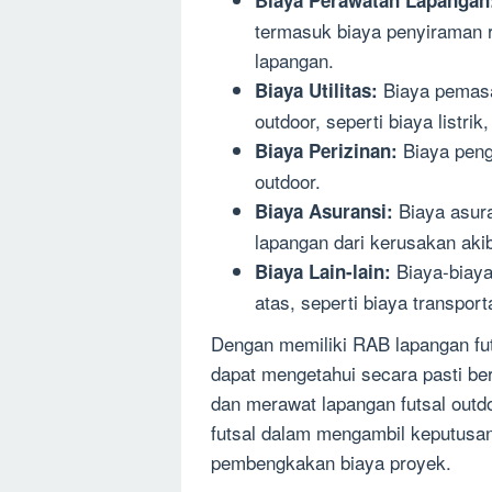
termasuk biaya penyiraman 
lapangan.
Biaya pemasan
Biaya Utilitas:
outdoor, seperti biaya listrik,
Biaya peng
Biaya Perizinan:
outdoor.
Biaya asura
Biaya Asuransi:
lapangan dari kerusakan akib
Biaya-biaya 
Biaya Lain-lain:
atas, seperti biaya transport
Dengan memiliki RAB lapangan futs
dapat mengetahui secara pasti b
dan merawat lapangan futsal outd
futsal dalam mengambil keputusa
pembengkakan biaya proyek.