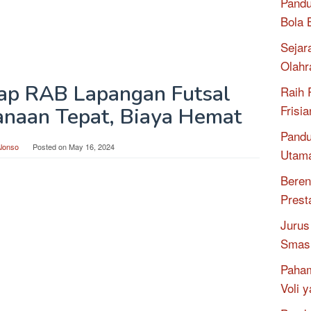
Pand
Bola 
Sejar
Olahr
ap RAB Lapangan Futsal
Raih 
Frisia
anaan Tepat, Biaya Hemat
Pandu
Alonso
Posted on
May 16, 2024
Utama
Beren
Prest
Jurus
Smash
Paham
Voli 