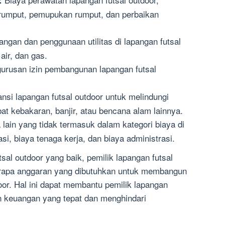
rumput, pemupukan rumput, dan perbaikan
gan dan penggunaan utilitas di lapangan futsal
 air, dan gas.
urusan izin pembangunan lapangan futsal
nsi lapangan futsal outdoor untuk melindungi
at kebakaran, banjir, atau bencana alam lainnya.
lain yang tidak termasuk dalam kategori biaya di
asi, biaya tenaga kerja, dan biaya administrasi.
al outdoor yang baik, pemilik lapangan futsal
erapa anggaran yang dibutuhkan untuk membangun
oor. Hal ini dapat membantu pemilik lapangan
n keuangan yang tepat dan menghindari