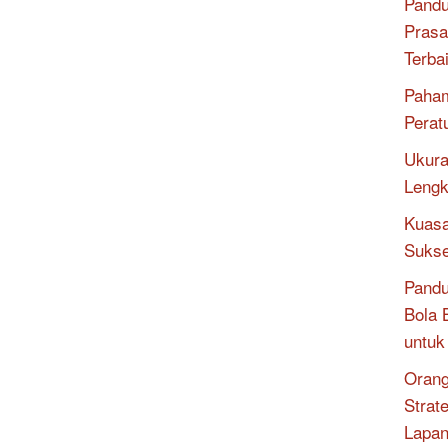
Pandu
Prasa
Terba
Paham
Perat
Ukura
Lengk
Kuasa
Sukse
Pandu
Bola 
untu
Orang
Strat
Lapa