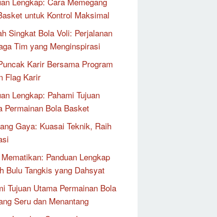
uan Lengkap: Cara Memegang
Basket untuk Kontrol Maksimal
ah Singkat Bola Voli: Perjalanan
aga Tim yang Menginspirasi
Puncak Karir Bersama Program
n Flag Karir
an Lengkap: Pahami Tujuan
 Permainan Bola Basket
ang Gaya: Kuasai Teknik, Raih
asi
 Mematikan: Panduan Lengkap
 Bulu Tangkis yang Dahsyat
i Tujuan Utama Permainan Bola
yang Seru dan Menantang