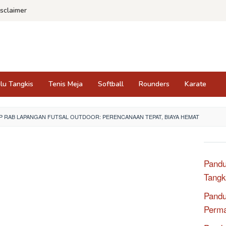
isclaimer
lu Tangkis
Tenis Meja
Softball
Rounders
Karate
 RAB LAPANGAN FUTSAL OUTDOOR: PERENCANAAN TEPAT, BIAYA HEMAT
Pandu
Tangk
Pandu
Perma