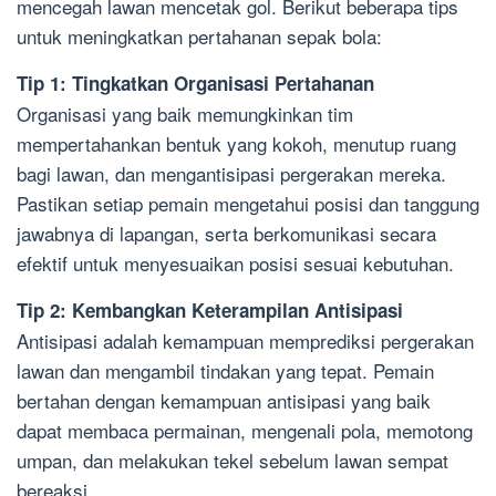
mencegah lawan mencetak gol. Berikut beberapa tips
untuk meningkatkan pertahanan sepak bola:
Tip 1: Tingkatkan Organisasi Pertahanan
Organisasi yang baik memungkinkan tim
mempertahankan bentuk yang kokoh, menutup ruang
bagi lawan, dan mengantisipasi pergerakan mereka.
Pastikan setiap pemain mengetahui posisi dan tanggung
jawabnya di lapangan, serta berkomunikasi secara
efektif untuk menyesuaikan posisi sesuai kebutuhan.
Tip 2: Kembangkan Keterampilan Antisipasi
Antisipasi adalah kemampuan memprediksi pergerakan
lawan dan mengambil tindakan yang tepat. Pemain
bertahan dengan kemampuan antisipasi yang baik
dapat membaca permainan, mengenali pola, memotong
umpan, dan melakukan tekel sebelum lawan sempat
bereaksi.