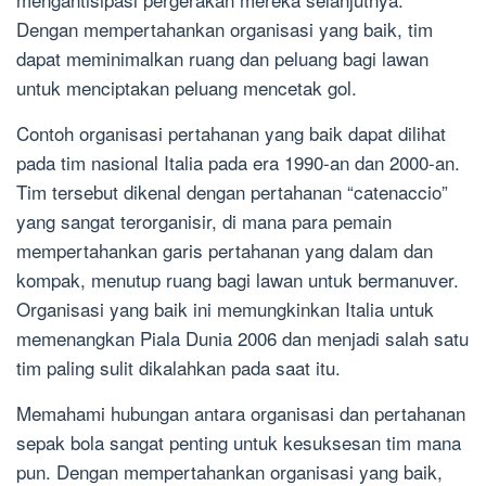
Dengan mempertahankan organisasi yang baik, tim
dapat meminimalkan ruang dan peluang bagi lawan
untuk menciptakan peluang mencetak gol.
Contoh organisasi pertahanan yang baik dapat dilihat
pada tim nasional Italia pada era 1990-an dan 2000-an.
Tim tersebut dikenal dengan pertahanan “catenaccio”
yang sangat terorganisir, di mana para pemain
mempertahankan garis pertahanan yang dalam dan
kompak, menutup ruang bagi lawan untuk bermanuver.
Organisasi yang baik ini memungkinkan Italia untuk
memenangkan Piala Dunia 2006 dan menjadi salah satu
tim paling sulit dikalahkan pada saat itu.
Memahami hubungan antara organisasi dan pertahanan
sepak bola sangat penting untuk kesuksesan tim mana
pun. Dengan mempertahankan organisasi yang baik,