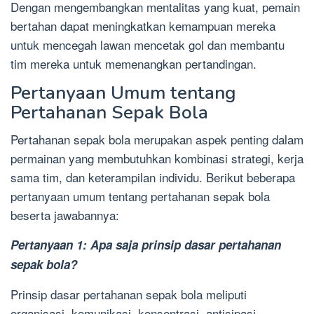
Dengan mengembangkan mentalitas yang kuat, pemain
bertahan dapat meningkatkan kemampuan mereka
untuk mencegah lawan mencetak gol dan membantu
tim mereka untuk memenangkan pertandingan.
Pertanyaan Umum tentang
Pertahanan Sepak Bola
Pertahanan sepak bola merupakan aspek penting dalam
permainan yang membutuhkan kombinasi strategi, kerja
sama tim, dan keterampilan individu. Berikut beberapa
pertanyaan umum tentang pertahanan sepak bola
beserta jawabannya:
Pertanyaan 1: Apa saja prinsip dasar pertahanan
sepak bola?
Prinsip dasar pertahanan sepak bola meliputi
organisasi, komunikasi, konsentrasi, antisipasi,