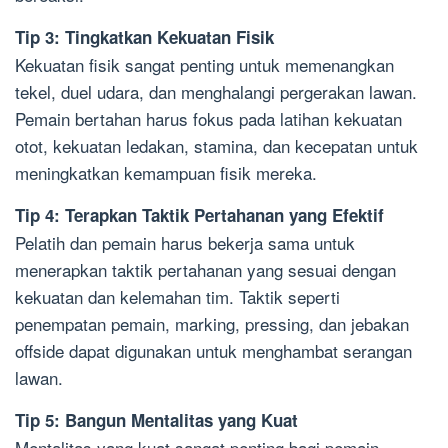
Tip 3: Tingkatkan Kekuatan Fisik
Kekuatan fisik sangat penting untuk memenangkan
tekel, duel udara, dan menghalangi pergerakan lawan.
Pemain bertahan harus fokus pada latihan kekuatan
otot, kekuatan ledakan, stamina, dan kecepatan untuk
meningkatkan kemampuan fisik mereka.
Tip 4: Terapkan Taktik Pertahanan yang Efektif
Pelatih dan pemain harus bekerja sama untuk
menerapkan taktik pertahanan yang sesuai dengan
kekuatan dan kelemahan tim. Taktik seperti
penempatan pemain, marking, pressing, dan jebakan
offside dapat digunakan untuk menghambat serangan
lawan.
Tip 5: Bangun Mentalitas yang Kuat
Mentalitas yang kuat sangat penting bagi pemain