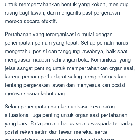
untuk mempertahankan bentuk yang kokoh, menutup
ruang bagi lawan, dan mengantisipasi pergerakan
mereka secara efektif.
Pertahanan yang terorganisasi dimulai dengan
penempatan pemain yang tepat. Setiap pemain harus
mengetahui posisi dan tanggung jawabnya, baik saat
menguasai maupun kehilangan bola. Komunikasi yang
jelas sangat penting untuk mempertahankan organisasi,
karena pemain perlu dapat saling menginformasikan
tentang pergerakan lawan dan menyesuaikan posisi
mereka sesuai kebutuhan.
Selain penempatan dan komunikasi, kesadaran
situasional juga penting untuk organisasi pertahanan
yang baik. Para pemain harus selalu waspada terhadap
posisi rekan setim dan lawan mereka, serta
mengantisipasi pergerakan mereka selanjutnya.