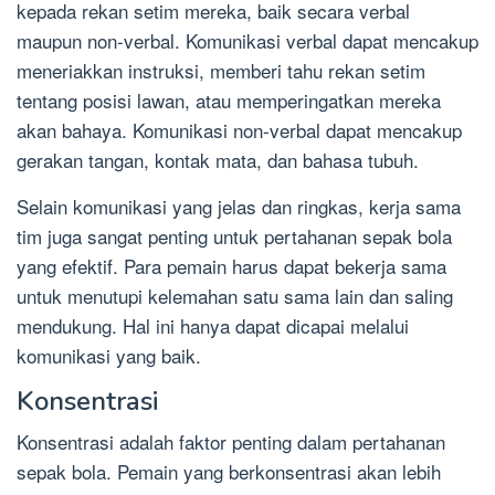
kepada rekan setim mereka, baik secara verbal
maupun non-verbal. Komunikasi verbal dapat mencakup
meneriakkan instruksi, memberi tahu rekan setim
tentang posisi lawan, atau memperingatkan mereka
akan bahaya. Komunikasi non-verbal dapat mencakup
gerakan tangan, kontak mata, dan bahasa tubuh.
Selain komunikasi yang jelas dan ringkas, kerja sama
tim juga sangat penting untuk pertahanan sepak bola
yang efektif. Para pemain harus dapat bekerja sama
untuk menutupi kelemahan satu sama lain dan saling
mendukung. Hal ini hanya dapat dicapai melalui
komunikasi yang baik.
Konsentrasi
Konsentrasi adalah faktor penting dalam pertahanan
sepak bola. Pemain yang berkonsentrasi akan lebih