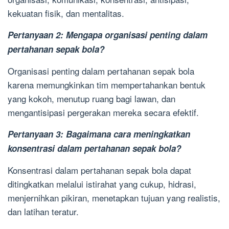
kekuatan fisik, dan mentalitas.
Pertanyaan 2: Mengapa organisasi penting dalam
pertahanan sepak bola?
Organisasi penting dalam pertahanan sepak bola
karena memungkinkan tim mempertahankan bentuk
yang kokoh, menutup ruang bagi lawan, dan
mengantisipasi pergerakan mereka secara efektif.
Pertanyaan 3: Bagaimana cara meningkatkan
konsentrasi dalam pertahanan sepak bola?
Konsentrasi dalam pertahanan sepak bola dapat
ditingkatkan melalui istirahat yang cukup, hidrasi,
menjernihkan pikiran, menetapkan tujuan yang realistis,
dan latihan teratur.