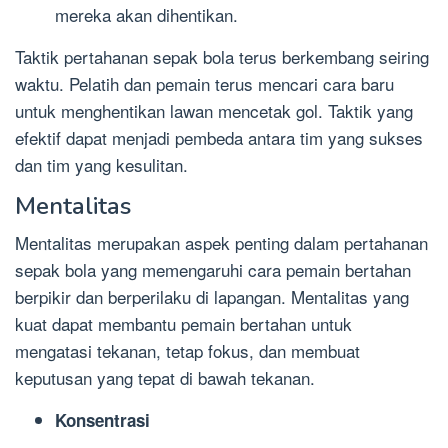
mereka akan dihentikan.
Taktik pertahanan sepak bola terus berkembang seiring
waktu. Pelatih dan pemain terus mencari cara baru
untuk menghentikan lawan mencetak gol. Taktik yang
efektif dapat menjadi pembeda antara tim yang sukses
dan tim yang kesulitan.
Mentalitas
Mentalitas merupakan aspek penting dalam pertahanan
sepak bola yang memengaruhi cara pemain bertahan
berpikir dan berperilaku di lapangan. Mentalitas yang
kuat dapat membantu pemain bertahan untuk
mengatasi tekanan, tetap fokus, dan membuat
keputusan yang tepat di bawah tekanan.
Konsentrasi