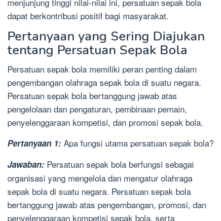
menjunjung tinggi nilai-nilai ini, persatuan sepak bola
dapat berkontribusi positif bagi masyarakat.
Pertanyaan yang Sering Diajukan
tentang Persatuan Sepak Bola
Persatuan sepak bola memiliki peran penting dalam
pengembangan olahraga sepak bola di suatu negara.
Persatuan sepak bola bertanggung jawab atas
pengelolaan dan pengaturan, pembinaan pemain,
penyelenggaraan kompetisi, dan promosi sepak bola.
Apa fungsi utama persatuan sepak bola?
Pertanyaan 1:
Persatuan sepak bola berfungsi sebagai
Jawaban:
organisasi yang mengelola dan mengatur olahraga
sepak bola di suatu negara. Persatuan sepak bola
bertanggung jawab atas pengembangan, promosi, dan
penyelenggaraan kompetisi sepak bola, serta