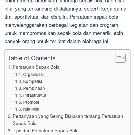
dalam mempromosikan olahraga sepak bola dan nilai-
nilai yang terkandung di dalamnya, seperti kerja sama
tim, sportivitas, dan disiplin. Persatuan sepak bola
menyelenggarakan berbagai kegiatan dan program
untuk mempromosikan sepak bola dan menarik lebih
banyak orang untuk terlibat dalam olahraga ini.
Table of Contents
Persatuan Sepak Bola
Organisasi
Kompetisi
Pembinaan
Infrastruktur
Promosi
Nilai-nilai
Pertanyaan yang Sering Diajukan tentang Persatuan
Sepak Bola
Tips dari Persatuan Sepak Bola