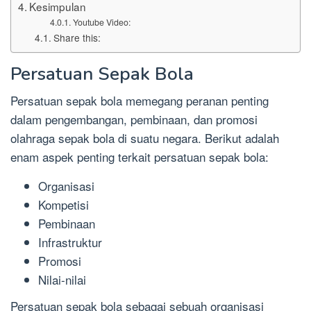
Kesimpulan
Youtube Video:
Share this:
Persatuan Sepak Bola
Persatuan sepak bola memegang peranan penting
dalam pengembangan, pembinaan, dan promosi
olahraga sepak bola di suatu negara. Berikut adalah
enam aspek penting terkait persatuan sepak bola:
Organisasi
Kompetisi
Pembinaan
Infrastruktur
Promosi
Nilai-nilai
Persatuan sepak bola sebagai sebuah organisasi