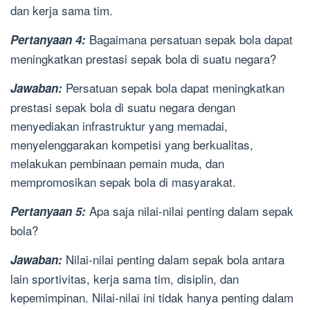
dan kerja sama tim.
Bagaimana persatuan sepak bola dapat
Pertanyaan 4:
meningkatkan prestasi sepak bola di suatu negara?
Persatuan sepak bola dapat meningkatkan
Jawaban:
prestasi sepak bola di suatu negara dengan
menyediakan infrastruktur yang memadai,
menyelenggarakan kompetisi yang berkualitas,
melakukan pembinaan pemain muda, dan
mempromosikan sepak bola di masyarakat.
Apa saja nilai-nilai penting dalam sepak
Pertanyaan 5:
bola?
Nilai-nilai penting dalam sepak bola antara
Jawaban:
lain sportivitas, kerja sama tim, disiplin, dan
kepemimpinan. Nilai-nilai ini tidak hanya penting dalam