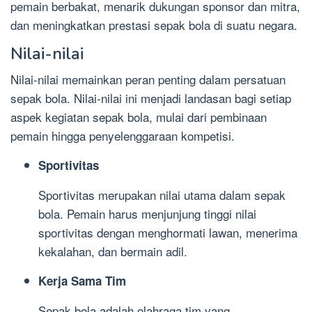
pemain berbakat, menarik dukungan sponsor dan mitra,
dan meningkatkan prestasi sepak bola di suatu negara.
Nilai-nilai
Nilai-nilai memainkan peran penting dalam persatuan
sepak bola. Nilai-nilai ini menjadi landasan bagi setiap
aspek kegiatan sepak bola, mulai dari pembinaan
pemain hingga penyelenggaraan kompetisi.
Sportivitas
Sportivitas merupakan nilai utama dalam sepak
bola. Pemain harus menjunjung tinggi nilai
sportivitas dengan menghormati lawan, menerima
kekalahan, dan bermain adil.
Kerja Sama Tim
Sepak bola adalah olahraga tim yang