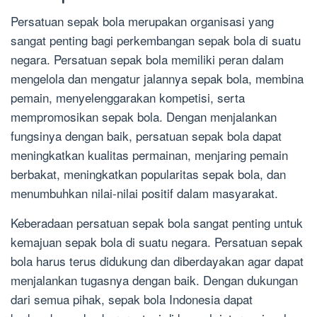
Persatuan sepak bola merupakan organisasi yang
sangat penting bagi perkembangan sepak bola di suatu
negara. Persatuan sepak bola memiliki peran dalam
mengelola dan mengatur jalannya sepak bola, membina
pemain, menyelenggarakan kompetisi, serta
mempromosikan sepak bola. Dengan menjalankan
fungsinya dengan baik, persatuan sepak bola dapat
meningkatkan kualitas permainan, menjaring pemain
berbakat, meningkatkan popularitas sepak bola, dan
menumbuhkan nilai-nilai positif dalam masyarakat.
Keberadaan persatuan sepak bola sangat penting untuk
kemajuan sepak bola di suatu negara. Persatuan sepak
bola harus terus didukung dan diberdayakan agar dapat
menjalankan tugasnya dengan baik. Dengan dukungan
dari semua pihak, sepak bola Indonesia dapat