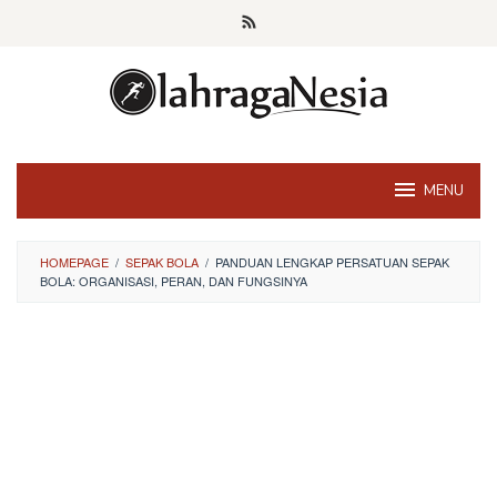
Skip
to
content
MENU
HOMEPAGE
/
SEPAK BOLA
/
PANDUAN LENGKAP PERSATUAN SEPAK
BOLA: ORGANISASI, PERAN, DAN FUNGSINYA