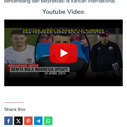
berkembang dan berprestasi di kancah internasional.
Youtube Video:
Share this: