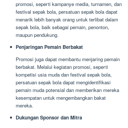
promosi, seperti kampanye media, turnamen, dan
festival sepak bola, persatuan sepak bola dapat
menarik lebih banyak orang untuk terlibat dalam
sepak bola, baik sebagai pemain, penonton,
maupun pendukung.
Penjaringan Pemain Berbakat
Promosi juga dapat membantu menjaring pemain
berbakat. Melalui kegiatan promosi, seperti
kompetisi usia muda dan festival sepak bola,
persatuan sepak bola dapat mengidentifikasi
pemain muda potensial dan memberikan mereka
kesempatan untuk mengembangkan bakat
mereka.
Dukungan Sponsor dan Mitra