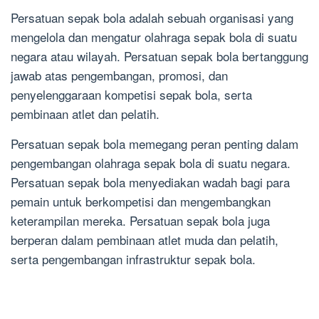
Persatuan sepak bola adalah sebuah organisasi yang
mengelola dan mengatur olahraga sepak bola di suatu
negara atau wilayah. Persatuan sepak bola bertanggung
jawab atas pengembangan, promosi, dan
penyelenggaraan kompetisi sepak bola, serta
pembinaan atlet dan pelatih.
Persatuan sepak bola memegang peran penting dalam
pengembangan olahraga sepak bola di suatu negara.
Persatuan sepak bola menyediakan wadah bagi para
pemain untuk berkompetisi dan mengembangkan
keterampilan mereka. Persatuan sepak bola juga
berperan dalam pembinaan atlet muda dan pelatih,
serta pengembangan infrastruktur sepak bola.