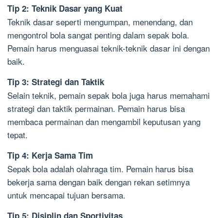
Tip 2: Teknik Dasar yang Kuat
Teknik dasar seperti mengumpan, menendang, dan
mengontrol bola sangat penting dalam sepak bola.
Pemain harus menguasai teknik-teknik dasar ini dengan
baik.
Tip 3: Strategi dan Taktik
Selain teknik, pemain sepak bola juga harus memahami
strategi dan taktik permainan. Pemain harus bisa
membaca permainan dan mengambil keputusan yang
tepat.
Tip 4: Kerja Sama Tim
Sepak bola adalah olahraga tim. Pemain harus bisa
bekerja sama dengan baik dengan rekan setimnya
untuk mencapai tujuan bersama.
Tip 5: Disiplin dan Sportivitas