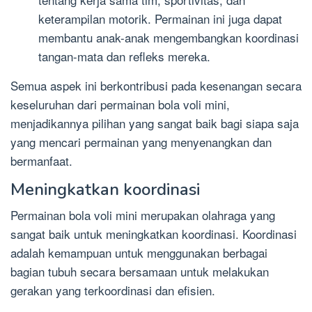
keterampilan motorik. Permainan ini juga dapat
membantu anak-anak mengembangkan koordinasi
tangan-mata dan refleks mereka.
Semua aspek ini berkontribusi pada kesenangan secara
keseluruhan dari permainan bola voli mini,
menjadikannya pilihan yang sangat baik bagi siapa saja
yang mencari permainan yang menyenangkan dan
bermanfaat.
Meningkatkan koordinasi
Permainan bola voli mini merupakan olahraga yang
sangat baik untuk meningkatkan koordinasi. Koordinasi
adalah kemampuan untuk menggunakan berbagai
bagian tubuh secara bersamaan untuk melakukan
gerakan yang terkoordinasi dan efisien.