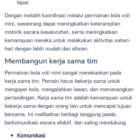
tepat.
Dengan melatih koordinasi melalui permainan bola voli
mini, seseorang dapat meningkatkan keterampilan
motorik secara keseluruhan, serta meningkatkan
kemampuan mereka untuk melakukan aktivitas sehari-
hari dengan lebih mudah dan efisien.
Membangun kerja sama tim
Permainan bola voli mini sangat menekankan pada
kerja sama tim. Pemain harus bekerja sama untuk
mengoper bola, mengalahkan lawan, dan memenangkan
pertandingan. Kerja sama tim adalah kemampuan untuk
bekerja sama dengan orang lain untuk mencapai tujuan
bersama. Ini melibatkan berbagi tanggung jawab,
berkomunikasi secara efektif, dan saling mendukung.
Komunikasi