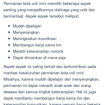
Permainan bola voli mini memiliki beberapa aspek
penting yang menjadikannya olahraga yang unik dan
bermanfaat. Aspek-aspek tersebut meliputi:
Mudah dipelajari
Menyenangkan
Meningkatkan koordinasi
Membangun kerja sama tim
Melatih keterampilan motorik
Dapat dimainkan di mana saja
Aspek-aspek ini saling terkait dan berkontribusi pada
manfaat keseluruhan permainan bola voli mini.
Misalnya, karena mudah dipelajari dan menyenangkan,
permainan ini dapat menarik anak-anak dan orang
dewasa dari semua tingkat keterampilan. Hal ini juga
dapat membantu membangun kerja sama tim dan
keterampilan komunikasi, karena pemain harus bekerja