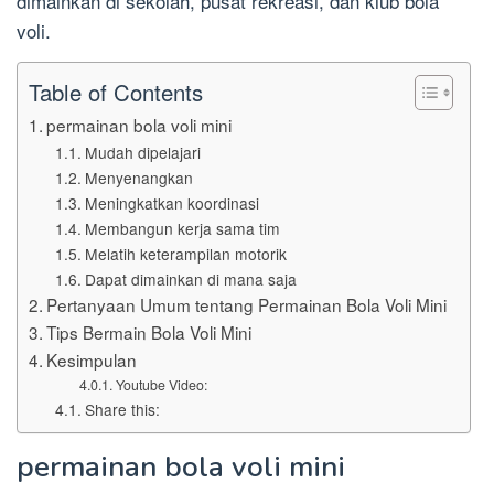
dimainkan di sekolah, pusat rekreasi, dan klub bola
voli.
Table of Contents
permainan bola voli mini
Mudah dipelajari
Menyenangkan
Meningkatkan koordinasi
Membangun kerja sama tim
Melatih keterampilan motorik
Dapat dimainkan di mana saja
Pertanyaan Umum tentang Permainan Bola Voli Mini
Tips Bermain Bola Voli Mini
Kesimpulan
Youtube Video:
Share this:
permainan bola voli mini