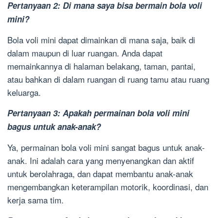
Pertanyaan 2: Di mana saya bisa bermain bola voli
mini?
Bola voli mini dapat dimainkan di mana saja, baik di
dalam maupun di luar ruangan. Anda dapat
memainkannya di halaman belakang, taman, pantai,
atau bahkan di dalam ruangan di ruang tamu atau ruang
keluarga.
Pertanyaan 3: Apakah permainan bola voli mini
bagus untuk anak-anak?
Ya, permainan bola voli mini sangat bagus untuk anak-
anak. Ini adalah cara yang menyenangkan dan aktif
untuk berolahraga, dan dapat membantu anak-anak
mengembangkan keterampilan motorik, koordinasi, dan
kerja sama tim.