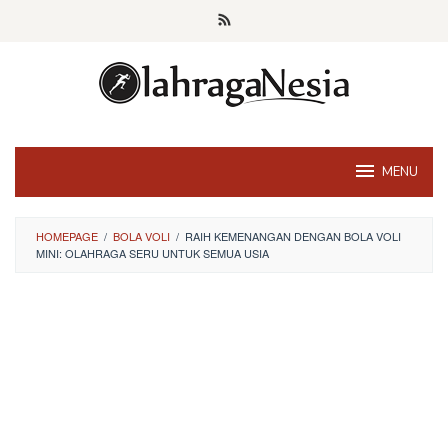
Skip
to
content
MENU
HOMEPAGE
/
BOLA VOLI
/
RAIH KEMENANGAN DENGAN BOLA VOLI
MINI: OLAHRAGA SERU UNTUK SEMUA USIA