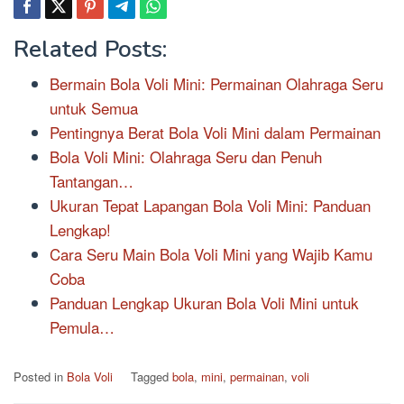
Related Posts:
Bermain Bola Voli Mini: Permainan Olahraga Seru
untuk Semua
Pentingnya Berat Bola Voli Mini dalam Permainan
Bola Voli Mini: Olahraga Seru dan Penuh
Tantangan…
Ukuran Tepat Lapangan Bola Voli Mini: Panduan
Lengkap!
Cara Seru Main Bola Voli Mini yang Wajib Kamu
Coba
Panduan Lengkap Ukuran Bola Voli Mini untuk
Pemula…
Posted in
Bola Voli
Tagged
bola
,
mini
,
permainan
,
voli