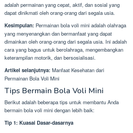
adalah permainan yang cepat, aktif, dan sosial yang
dapat dinikmati oleh orang-orang dari segala usia.
Permainan bola voli mini adalah olahraga
Kesimpulan:
yang menyenangkan dan bermanfaat yang dapat
dimainkan oleh orang-orang dari segala usia. Ini adalah
cara yang bagus untuk berolahraga, mengembangkan
keterampilan motorik, dan bersosialisasi.
Manfaat Kesehatan dari
Artikel selanjutnya:
Permainan Bola Voli Mini
Tips Bermain Bola Voli Mini
Berikut adalah beberapa tips untuk membantu Anda
bermain bola voli mini dengan lebih baik:
Tip 1: Kuasai Dasar-dasarnya