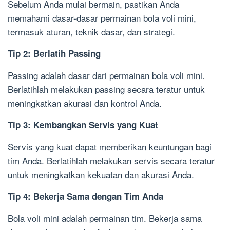
Sebelum Anda mulai bermain, pastikan Anda
memahami dasar-dasar permainan bola voli mini,
termasuk aturan, teknik dasar, dan strategi.
Tip 2: Berlatih Passing
Passing adalah dasar dari permainan bola voli mini.
Berlatihlah melakukan passing secara teratur untuk
meningkatkan akurasi dan kontrol Anda.
Tip 3: Kembangkan Servis yang Kuat
Servis yang kuat dapat memberikan keuntungan bagi
tim Anda. Berlatihlah melakukan servis secara teratur
untuk meningkatkan kekuatan dan akurasi Anda.
Tip 4: Bekerja Sama dengan Tim Anda
Bola voli mini adalah permainan tim. Bekerja sama