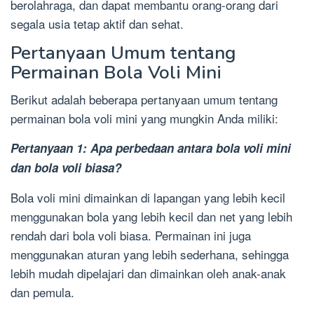
berolahraga, dan dapat membantu orang-orang dari
segala usia tetap aktif dan sehat.
Pertanyaan Umum tentang
Permainan Bola Voli Mini
Berikut adalah beberapa pertanyaan umum tentang
permainan bola voli mini yang mungkin Anda miliki:
Pertanyaan 1: Apa perbedaan antara bola voli mini
dan bola voli biasa?
Bola voli mini dimainkan di lapangan yang lebih kecil
menggunakan bola yang lebih kecil dan net yang lebih
rendah dari bola voli biasa. Permainan ini juga
menggunakan aturan yang lebih sederhana, sehingga
lebih mudah dipelajari dan dimainkan oleh anak-anak
dan pemula.