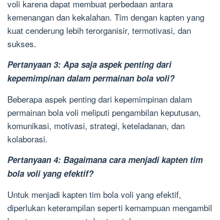
voli karena dapat membuat perbedaan antara
kemenangan dan kekalahan. Tim dengan kapten yang
kuat cenderung lebih terorganisir, termotivasi, dan
sukses.
Pertanyaan 3: Apa saja aspek penting dari
kepemimpinan dalam permainan bola voli?
Beberapa aspek penting dari kepemimpinan dalam
permainan bola voli meliputi pengambilan keputusan,
komunikasi, motivasi, strategi, keteladanan, dan
kolaborasi.
Pertanyaan 4: Bagaimana cara menjadi kapten tim
bola voli yang efektif?
Untuk menjadi kapten tim bola voli yang efektif,
diperlukan keterampilan seperti kemampuan mengambil