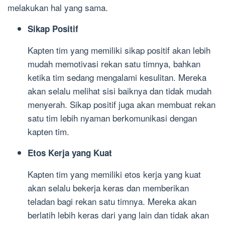
melakukan hal yang sama.
Sikap Positif
Kapten tim yang memiliki sikap positif akan lebih
mudah memotivasi rekan satu timnya, bahkan
ketika tim sedang mengalami kesulitan. Mereka
akan selalu melihat sisi baiknya dan tidak mudah
menyerah. Sikap positif juga akan membuat rekan
satu tim lebih nyaman berkomunikasi dengan
kapten tim.
Etos Kerja yang Kuat
Kapten tim yang memiliki etos kerja yang kuat
akan selalu bekerja keras dan memberikan
teladan bagi rekan satu timnya. Mereka akan
berlatih lebih keras dari yang lain dan tidak akan