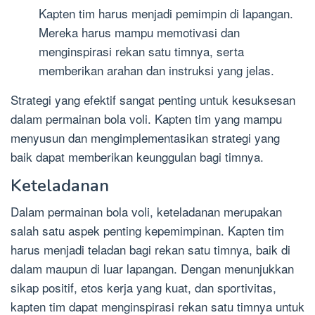
Kapten tim harus menjadi pemimpin di lapangan.
Mereka harus mampu memotivasi dan
menginspirasi rekan satu timnya, serta
memberikan arahan dan instruksi yang jelas.
Strategi yang efektif sangat penting untuk kesuksesan
dalam permainan bola voli. Kapten tim yang mampu
menyusun dan mengimplementasikan strategi yang
baik dapat memberikan keunggulan bagi timnya.
Keteladanan
Dalam permainan bola voli, keteladanan merupakan
salah satu aspek penting kepemimpinan. Kapten tim
harus menjadi teladan bagi rekan satu timnya, baik di
dalam maupun di luar lapangan. Dengan menunjukkan
sikap positif, etos kerja yang kuat, dan sportivitas,
kapten tim dapat menginspirasi rekan satu timnya untuk