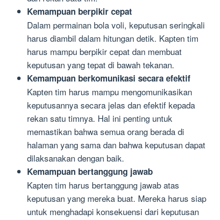
Kemampuan berpikir cepat
Dalam permainan bola voli, keputusan seringkali
harus diambil dalam hitungan detik. Kapten tim
harus mampu berpikir cepat dan membuat
keputusan yang tepat di bawah tekanan.
Kemampuan berkomunikasi secara efektif
Kapten tim harus mampu mengomunikasikan
keputusannya secara jelas dan efektif kepada
rekan satu timnya. Hal ini penting untuk
memastikan bahwa semua orang berada di
halaman yang sama dan bahwa keputusan dapat
dilaksanakan dengan baik.
Kemampuan bertanggung jawab
Kapten tim harus bertanggung jawab atas
keputusan yang mereka buat. Mereka harus siap
untuk menghadapi konsekuensi dari keputusan