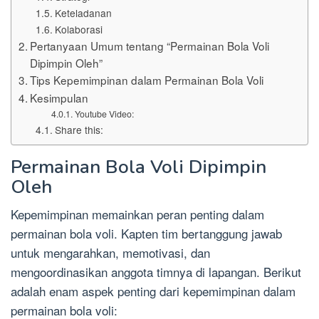
Keteladanan
Kolaborasi
Pertanyaan Umum tentang “Permainan Bola Voli
Dipimpin Oleh”
Tips Kepemimpinan dalam Permainan Bola Voli
Kesimpulan
Youtube Video:
Share this:
Permainan Bola Voli Dipimpin
Oleh
Kepemimpinan memainkan peran penting dalam
permainan bola voli. Kapten tim bertanggung jawab
untuk mengarahkan, memotivasi, dan
mengoordinasikan anggota timnya di lapangan. Berikut
adalah enam aspek penting dari kepemimpinan dalam
permainan bola voli: