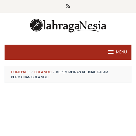
Skip
to
content
MENU
HOMEPAGE
/
BOLA VOLI
/
KEPEMIMPINAN KRUSIAL DALAM
PERMAINAN BOLA VOLI