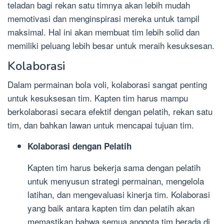
teladan bagi rekan satu timnya akan lebih mudah
memotivasi dan menginspirasi mereka untuk tampil
maksimal. Hal ini akan membuat tim lebih solid dan
memiliki peluang lebih besar untuk meraih kesuksesan.
Kolaborasi
Dalam permainan bola voli, kolaborasi sangat penting
untuk kesuksesan tim. Kapten tim harus mampu
berkolaborasi secara efektif dengan pelatih, rekan satu
tim, dan bahkan lawan untuk mencapai tujuan tim.
Kolaborasi dengan Pelatih
Kapten tim harus bekerja sama dengan pelatih
untuk menyusun strategi permainan, mengelola
latihan, dan mengevaluasi kinerja tim. Kolaborasi
yang baik antara kapten tim dan pelatih akan
memastikan bahwa semua anggota tim berada di