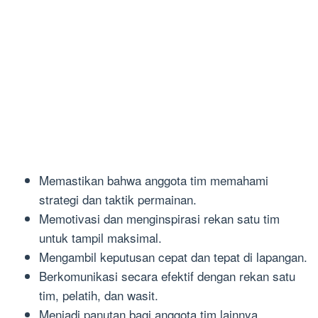
Memastikan bahwa anggota tim memahami
strategi dan taktik permainan.
Memotivasi dan menginspirasi rekan satu tim
untuk tampil maksimal.
Mengambil keputusan cepat dan tepat di lapangan.
Berkomunikasi secara efektif dengan rekan satu
tim, pelatih, dan wasit.
Menjadi panutan bagi anggota tim lainnya.