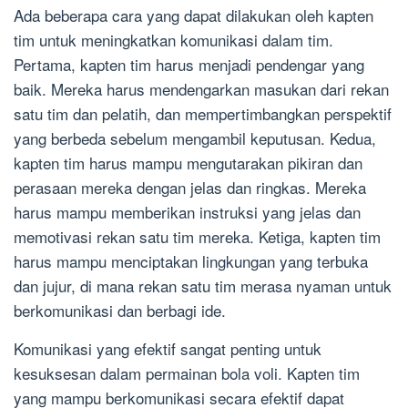
Ada beberapa cara yang dapat dilakukan oleh kapten
tim untuk meningkatkan komunikasi dalam tim.
Pertama, kapten tim harus menjadi pendengar yang
baik. Mereka harus mendengarkan masukan dari rekan
satu tim dan pelatih, dan mempertimbangkan perspektif
yang berbeda sebelum mengambil keputusan. Kedua,
kapten tim harus mampu mengutarakan pikiran dan
perasaan mereka dengan jelas dan ringkas. Mereka
harus mampu memberikan instruksi yang jelas dan
memotivasi rekan satu tim mereka. Ketiga, kapten tim
harus mampu menciptakan lingkungan yang terbuka
dan jujur, di mana rekan satu tim merasa nyaman untuk
berkomunikasi dan berbagi ide.
Komunikasi yang efektif sangat penting untuk
kesuksesan dalam permainan bola voli. Kapten tim
yang mampu berkomunikasi secara efektif dapat