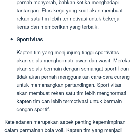
pernah menyerah, bahkan ketika menghadapi
tantangan. Etos kerja yang kuat akan membuat
rekan satu tim lebih termotivasi untuk bekerja
keras dan memberikan yang terbaik.
Sportivitas
Kapten tim yang menjunjung tinggi sportivitas
akan selalu menghormati lawan dan wasit. Mereka
akan selalu bermain dengan semangat sportif dan
tidak akan pernah menggunakan cara-cara curang
untuk memenangkan pertandingan. Sportivitas
akan membuat rekan satu tim lebih menghormati
kapten tim dan lebih termotivasi untuk bermain
dengan sportif.
Keteladanan merupakan aspek penting kepemimpinan
dalam permainan bola voli. Kapten tim yang menjadi