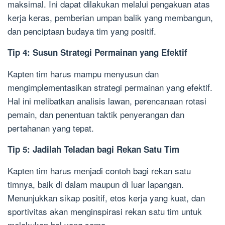
maksimal. Ini dapat dilakukan melalui pengakuan atas
kerja keras, pemberian umpan balik yang membangun,
dan penciptaan budaya tim yang positif.
Tip 4: Susun Strategi Permainan yang Efektif
Kapten tim harus mampu menyusun dan
mengimplementasikan strategi permainan yang efektif.
Hal ini melibatkan analisis lawan, perencanaan rotasi
pemain, dan penentuan taktik penyerangan dan
pertahanan yang tepat.
Tip 5: Jadilah Teladan bagi Rekan Satu Tim
Kapten tim harus menjadi contoh bagi rekan satu
timnya, baik di dalam maupun di luar lapangan.
Menunjukkan sikap positif, etos kerja yang kuat, dan
sportivitas akan menginspirasi rekan satu tim untuk
melakukan hal yang sama.