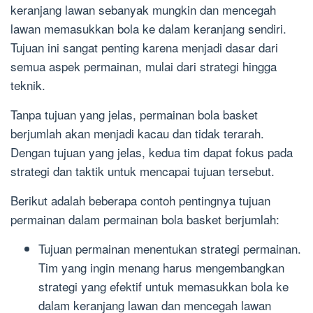
keranjang lawan sebanyak mungkin dan mencegah
lawan memasukkan bola ke dalam keranjang sendiri.
Tujuan ini sangat penting karena menjadi dasar dari
semua aspek permainan, mulai dari strategi hingga
teknik.
Tanpa tujuan yang jelas, permainan bola basket
berjumlah akan menjadi kacau dan tidak terarah.
Dengan tujuan yang jelas, kedua tim dapat fokus pada
strategi dan taktik untuk mencapai tujuan tersebut.
Berikut adalah beberapa contoh pentingnya tujuan
permainan dalam permainan bola basket berjumlah:
Tujuan permainan menentukan strategi permainan.
Tim yang ingin menang harus mengembangkan
strategi yang efektif untuk memasukkan bola ke
dalam keranjang lawan dan mencegah lawan