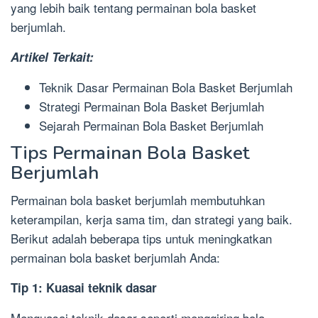
yang lebih baik tentang permainan bola basket
berjumlah.
Artikel Terkait:
Teknik Dasar Permainan Bola Basket Berjumlah
Strategi Permainan Bola Basket Berjumlah
Sejarah Permainan Bola Basket Berjumlah
Tips Permainan Bola Basket
Berjumlah
Permainan bola basket berjumlah membutuhkan
keterampilan, kerja sama tim, dan strategi yang baik.
Berikut adalah beberapa tips untuk meningkatkan
permainan bola basket berjumlah Anda:
Tip 1: Kuasai teknik dasar
Menguasai teknik dasar seperti menggiring bola,