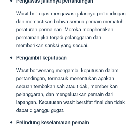
Pengawas jalannya pertandingan
Wasit bertugas mengawasi jalannya pertandingan
dan memastikan bahwa semua pemain mematuhi
peraturan permainan. Mereka menghentikan
permainan jika terjadi pelanggaran dan
memberikan sanksi yang sesuai.
Pengambil keputusan
Wasit berwenang mengambil keputusan dalam
pertandingan, termasuk menentukan apakah
sebuah tembakan sah atau tidak, memberikan
pelanggaran, dan mengeluarkan pemain dari
lapangan. Keputusan wasit bersifat final dan tidak
dapat diganggu gugat.
Pelindung keselamatan pemain