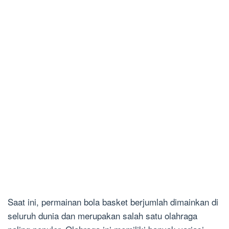
Saat ini, permainan bola basket berjumlah dimainkan di
seluruh dunia dan merupakan salah satu olahraga