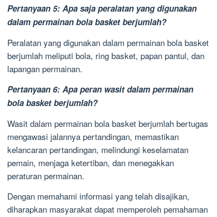
Pertanyaan 5: Apa saja peralatan yang digunakan
dalam permainan bola basket berjumlah?
Peralatan yang digunakan dalam permainan bola basket
berjumlah meliputi bola, ring basket, papan pantul, dan
lapangan permainan.
Pertanyaan 6: Apa peran wasit dalam permainan
bola basket berjumlah?
Wasit dalam permainan bola basket berjumlah bertugas
mengawasi jalannya pertandingan, memastikan
kelancaran pertandingan, melindungi keselamatan
pemain, menjaga ketertiban, dan menegakkan
peraturan permainan.
Dengan memahami informasi yang telah disajikan,
diharapkan masyarakat dapat memperoleh pemahaman