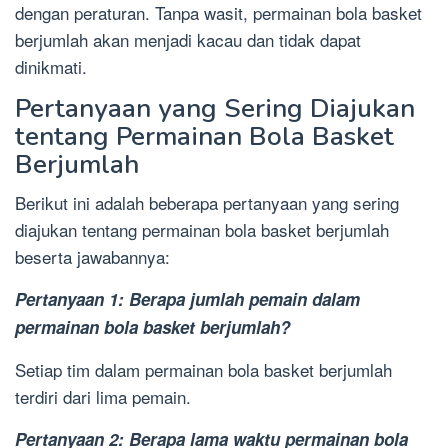
dengan peraturan. Tanpa wasit, permainan bola basket
berjumlah akan menjadi kacau dan tidak dapat
dinikmati.
Pertanyaan yang Sering Diajukan
tentang Permainan Bola Basket
Berjumlah
Berikut ini adalah beberapa pertanyaan yang sering
diajukan tentang permainan bola basket berjumlah
beserta jawabannya:
Pertanyaan 1: Berapa jumlah pemain dalam
permainan bola basket berjumlah?
Setiap tim dalam permainan bola basket berjumlah
terdiri dari lima pemain.
Pertanyaan 2: Berapa lama waktu permainan bola