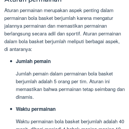
Aturan permainan merupakan aspek penting dalam
permainan bola basket berjumlah karena mengatur
jalannya permainan dan memastikan permainan
berlangsung secara adil dan sportif. Aturan permainan
dalam bola basket berjumlah meliputi berbagai aspek,
di antaranya:
Jumlah pemain
Jumlah pemain dalam permainan bola basket
berjumlah adalah 5 orang per tim. Aturan ini
memastikan bahwa permainan tetap seimbang dan
dinamis.
Waktu permainan
Waktu permainan bola basket berjumlah adalah 40
menit, dibagi menjadi 4 babak masing-masing 10