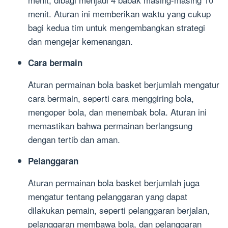
menit. Aturan ini memberikan waktu yang cukup
bagi kedua tim untuk mengembangkan strategi
dan mengejar kemenangan.
Cara bermain
Aturan permainan bola basket berjumlah mengatur
cara bermain, seperti cara menggiring bola,
mengoper bola, dan menembak bola. Aturan ini
memastikan bahwa permainan berlangsung
dengan tertib dan aman.
Pelanggaran
Aturan permainan bola basket berjumlah juga
mengatur tentang pelanggaran yang dapat
dilakukan pemain, seperti pelanggaran berjalan,
pelanggaran membawa bola, dan pelanggaran