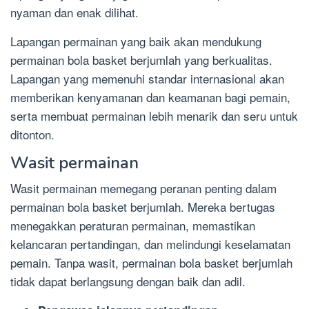
nyaman dan enak dilihat.
Lapangan permainan yang baik akan mendukung
permainan bola basket berjumlah yang berkualitas.
Lapangan yang memenuhi standar internasional akan
memberikan kenyamanan dan keamanan bagi pemain,
serta membuat permainan lebih menarik dan seru untuk
ditonton.
Wasit permainan
Wasit permainan memegang peranan penting dalam
permainan bola basket berjumlah. Mereka bertugas
menegakkan peraturan permainan, memastikan
kelancaran pertandingan, dan melindungi keselamatan
pemain. Tanpa wasit, permainan bola basket berjumlah
tidak dapat berlangsung dengan baik dan adil.