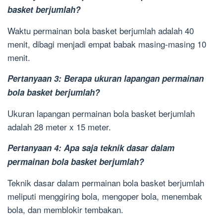
basket berjumlah?
Waktu permainan bola basket berjumlah adalah 40
menit, dibagi menjadi empat babak masing-masing 10
menit.
Pertanyaan 3: Berapa ukuran lapangan permainan
bola basket berjumlah?
Ukuran lapangan permainan bola basket berjumlah
adalah 28 meter x 15 meter.
Pertanyaan 4: Apa saja teknik dasar dalam
permainan bola basket berjumlah?
Teknik dasar dalam permainan bola basket berjumlah
meliputi menggiring bola, mengoper bola, menembak
bola, dan memblokir tembakan.