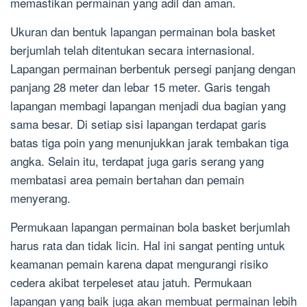
memastikan permainan yang adil dan aman.
Ukuran dan bentuk lapangan permainan bola basket
berjumlah telah ditentukan secara internasional.
Lapangan permainan berbentuk persegi panjang dengan
panjang 28 meter dan lebar 15 meter. Garis tengah
lapangan membagi lapangan menjadi dua bagian yang
sama besar. Di setiap sisi lapangan terdapat garis
batas tiga poin yang menunjukkan jarak tembakan tiga
angka. Selain itu, terdapat juga garis serang yang
membatasi area pemain bertahan dan pemain
menyerang.
Permukaan lapangan permainan bola basket berjumlah
harus rata dan tidak licin. Hal ini sangat penting untuk
keamanan pemain karena dapat mengurangi risiko
cedera akibat terpeleset atau jatuh. Permukaan
lapangan yang baik juga akan membuat permainan lebih