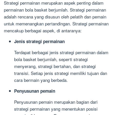
Strategi permainan merupakan aspek penting dalam
permainan bola basket berjumlah. Strategi permainan
adalah rencana yang disusun oleh pelatih dan pemain
untuk memenangkan pertandingan. Strategi permainan
mencakup berbagai aspek, di antaranya:
Jenis strategi permainan
Terdapat berbagai jenis strategi permainan dalam
bola basket berjumlah, seperti strategi
menyerang, strategi bertahan, dan strategi
transisi. Setiap jenis strategi memiliki tujuan dan
cara bermain yang berbeda.
Penyusunan pemain
Penyusunan pemain merupakan bagian dari
strategi permainan yang menentukan posisi