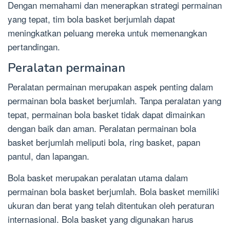
Dengan memahami dan menerapkan strategi permainan
yang tepat, tim bola basket berjumlah dapat
meningkatkan peluang mereka untuk memenangkan
pertandingan.
Peralatan permainan
Peralatan permainan merupakan aspek penting dalam
permainan bola basket berjumlah. Tanpa peralatan yang
tepat, permainan bola basket tidak dapat dimainkan
dengan baik dan aman. Peralatan permainan bola
basket berjumlah meliputi bola, ring basket, papan
pantul, dan lapangan.
Bola basket merupakan peralatan utama dalam
permainan bola basket berjumlah. Bola basket memiliki
ukuran dan berat yang telah ditentukan oleh peraturan
internasional. Bola basket yang digunakan harus