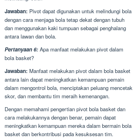
Pivot dapat digunakan untuk melindungi bola
Jawaban:
dengan cara menjaga bola tetap dekat dengan tubuh
dan menggunakan kaki tumpuan sebagai penghalang
antara lawan dan bola.
Apa manfaat melakukan pivot dalam
Pertanyaan 6:
bola basket?
Manfaat melakukan pivot dalam bola basket
Jawaban:
antara lain dapat meningkatkan kemampuan pemain
dalam mengontrol bola, menciptakan peluang mencetak
skor, dan membantu tim meraih kemenangan.
Dengan memahami pengertian pivot bola basket dan
cara melakukannya dengan benar, pemain dapat
meningkatkan kemampuan mereka dalam bermain bola
basket dan berkontribusi pada kesuksesan tim.