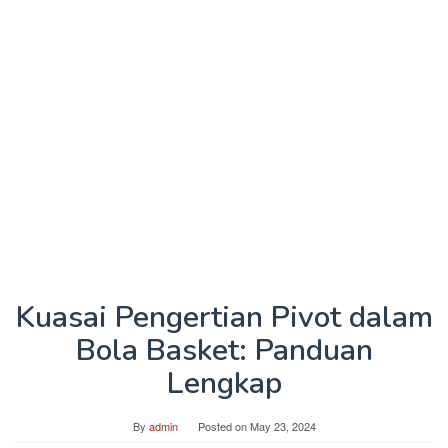
Kuasai Pengertian Pivot dalam
Bola Basket: Panduan
Lengkap
By
admin
Posted on
May 23, 2024