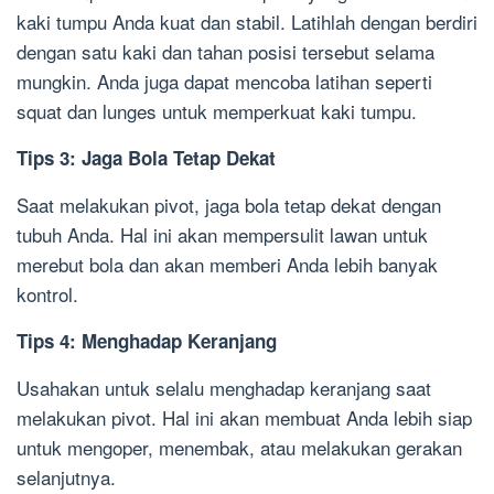
kaki tumpu Anda kuat dan stabil. Latihlah dengan berdiri
dengan satu kaki dan tahan posisi tersebut selama
mungkin. Anda juga dapat mencoba latihan seperti
squat dan lunges untuk memperkuat kaki tumpu.
Tips 3: Jaga Bola Tetap Dekat
Saat melakukan pivot, jaga bola tetap dekat dengan
tubuh Anda. Hal ini akan mempersulit lawan untuk
merebut bola dan akan memberi Anda lebih banyak
kontrol.
Tips 4: Menghadap Keranjang
Usahakan untuk selalu menghadap keranjang saat
melakukan pivot. Hal ini akan membuat Anda lebih siap
untuk mengoper, menembak, atau melakukan gerakan
selanjutnya.