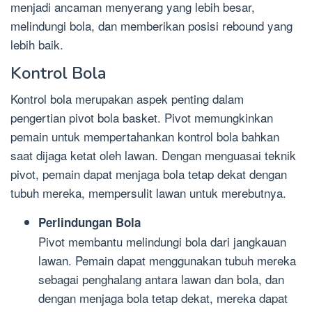
menjadi ancaman menyerang yang lebih besar,
melindungi bola, dan memberikan posisi rebound yang
lebih baik.
Kontrol Bola
Kontrol bola merupakan aspek penting dalam
pengertian pivot bola basket. Pivot memungkinkan
pemain untuk mempertahankan kontrol bola bahkan
saat dijaga ketat oleh lawan. Dengan menguasai teknik
pivot, pemain dapat menjaga bola tetap dekat dengan
tubuh mereka, mempersulit lawan untuk merebutnya.
Perlindungan Bola
Pivot membantu melindungi bola dari jangkauan
lawan. Pemain dapat menggunakan tubuh mereka
sebagai penghalang antara lawan dan bola, dan
dengan menjaga bola tetap dekat, mereka dapat