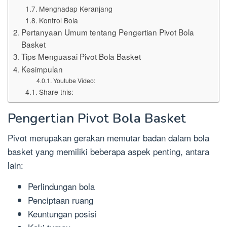
Menghadap Keranjang
Kontrol Bola
Pertanyaan Umum tentang Pengertian Pivot Bola
Basket
Tips Menguasai Pivot Bola Basket
Kesimpulan
Youtube Video:
Share this:
Pengertian Pivot Bola Basket
Pivot merupakan gerakan memutar badan dalam bola
basket yang memiliki beberapa aspek penting, antara
lain:
Perlindungan bola
Penciptaan ruang
Keuntungan posisi