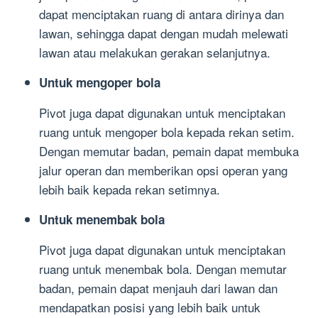
dapat menciptakan ruang di antara dirinya dan
lawan, sehingga dapat dengan mudah melewati
lawan atau melakukan gerakan selanjutnya.
Untuk mengoper bola
Pivot juga dapat digunakan untuk menciptakan
ruang untuk mengoper bola kepada rekan setim.
Dengan memutar badan, pemain dapat membuka
jalur operan dan memberikan opsi operan yang
lebih baik kepada rekan setimnya.
Untuk menembak bola
Pivot juga dapat digunakan untuk menciptakan
ruang untuk menembak bola. Dengan memutar
badan, pemain dapat menjauh dari lawan dan
mendapatkan posisi yang lebih baik untuk