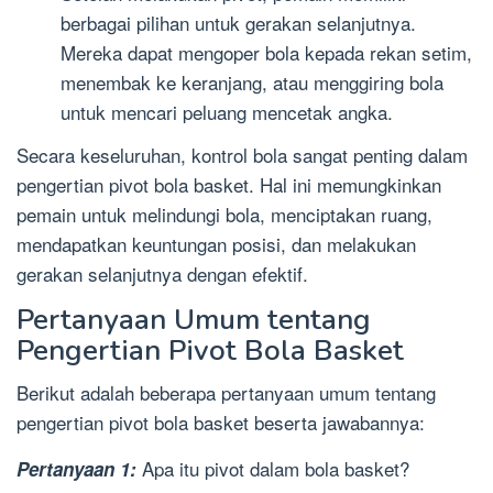
berbagai pilihan untuk gerakan selanjutnya.
Mereka dapat mengoper bola kepada rekan setim,
menembak ke keranjang, atau menggiring bola
untuk mencari peluang mencetak angka.
Secara keseluruhan, kontrol bola sangat penting dalam
pengertian pivot bola basket. Hal ini memungkinkan
pemain untuk melindungi bola, menciptakan ruang,
mendapatkan keuntungan posisi, dan melakukan
gerakan selanjutnya dengan efektif.
Pertanyaan Umum tentang
Pengertian Pivot Bola Basket
Berikut adalah beberapa pertanyaan umum tentang
pengertian pivot bola basket beserta jawabannya:
Apa itu pivot dalam bola basket?
Pertanyaan 1: