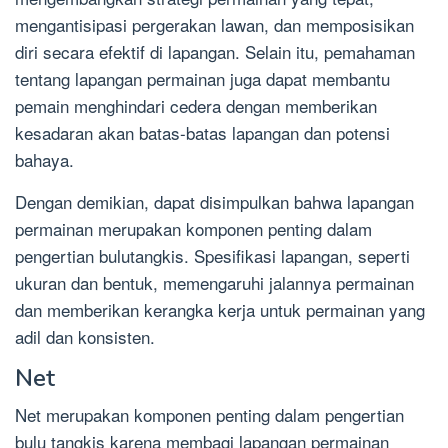
mengantisipasi pergerakan lawan, dan memposisikan
diri secara efektif di lapangan. Selain itu, pemahaman
tentang lapangan permainan juga dapat membantu
pemain menghindari cedera dengan memberikan
kesadaran akan batas-batas lapangan dan potensi
bahaya.
Dengan demikian, dapat disimpulkan bahwa lapangan
permainan merupakan komponen penting dalam
pengertian bulutangkis. Spesifikasi lapangan, seperti
ukuran dan bentuk, memengaruhi jalannya permainan
dan memberikan kerangka kerja untuk permainan yang
adil dan konsisten.
Net
Net merupakan komponen penting dalam pengertian
bulu tangkis karena membagi lapangan permainan