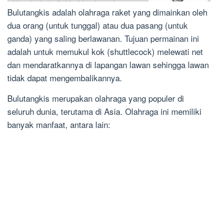
Bulutangkis adalah olahraga raket yang dimainkan oleh
dua orang (untuk tunggal) atau dua pasang (untuk
ganda) yang saling berlawanan. Tujuan permainan ini
adalah untuk memukul kok (shuttlecock) melewati net
dan mendaratkannya di lapangan lawan sehingga lawan
tidak dapat mengembalikannya.
Bulutangkis merupakan olahraga yang populer di
seluruh dunia, terutama di Asia. Olahraga ini memiliki
banyak manfaat, antara lain: