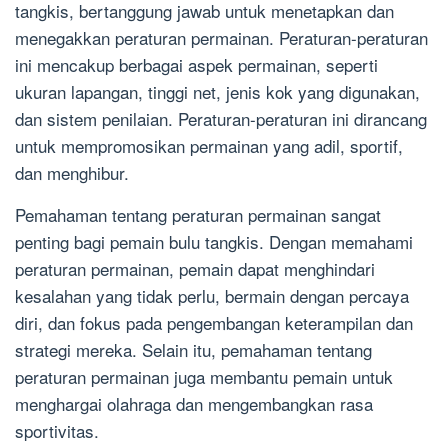
tangkis, bertanggung jawab untuk menetapkan dan
menegakkan peraturan permainan. Peraturan-peraturan
ini mencakup berbagai aspek permainan, seperti
ukuran lapangan, tinggi net, jenis kok yang digunakan,
dan sistem penilaian. Peraturan-peraturan ini dirancang
untuk mempromosikan permainan yang adil, sportif,
dan menghibur.
Pemahaman tentang peraturan permainan sangat
penting bagi pemain bulu tangkis. Dengan memahami
peraturan permainan, pemain dapat menghindari
kesalahan yang tidak perlu, bermain dengan percaya
diri, dan fokus pada pengembangan keterampilan dan
strategi mereka. Selain itu, pemahaman tentang
peraturan permainan juga membantu pemain untuk
menghargai olahraga dan mengembangkan rasa
sportivitas.