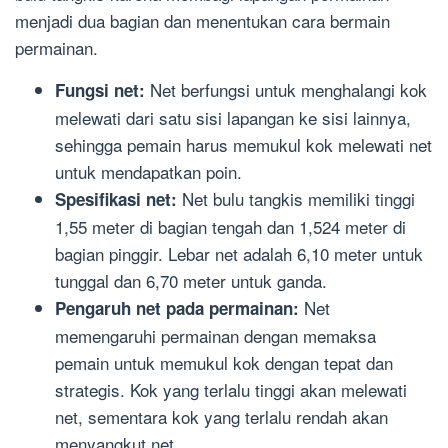
menjadi dua bagian dan menentukan cara bermain
permainan.
Net berfungsi untuk menghalangi kok
Fungsi net:
melewati dari satu sisi lapangan ke sisi lainnya,
sehingga pemain harus memukul kok melewati net
untuk mendapatkan poin.
Net bulu tangkis memiliki tinggi
Spesifikasi net:
1,55 meter di bagian tengah dan 1,524 meter di
bagian pinggir. Lebar net adalah 6,10 meter untuk
tunggal dan 6,70 meter untuk ganda.
Net
Pengaruh net pada permainan:
memengaruhi permainan dengan memaksa
pemain untuk memukul kok dengan tepat dan
strategis. Kok yang terlalu tinggi akan melewati
net, sementara kok yang terlalu rendah akan
menyangkut net.