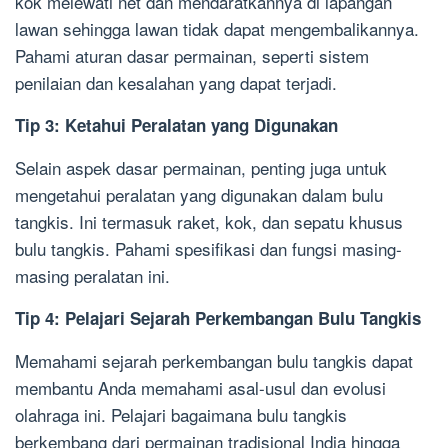
kok melewati net dan mendaratkannya di lapangan
lawan sehingga lawan tidak dapat mengembalikannya.
Pahami aturan dasar permainan, seperti sistem
penilaian dan kesalahan yang dapat terjadi.
Tip 3: Ketahui Peralatan yang Digunakan
Selain aspek dasar permainan, penting juga untuk
mengetahui peralatan yang digunakan dalam bulu
tangkis. Ini termasuk raket, kok, dan sepatu khusus
bulu tangkis. Pahami spesifikasi dan fungsi masing-
masing peralatan ini.
Tip 4: Pelajari Sejarah Perkembangan Bulu Tangkis
Memahami sejarah perkembangan bulu tangkis dapat
membantu Anda memahami asal-usul dan evolusi
olahraga ini. Pelajari bagaimana bulu tangkis
berkembang dari permainan tradisional India hingga