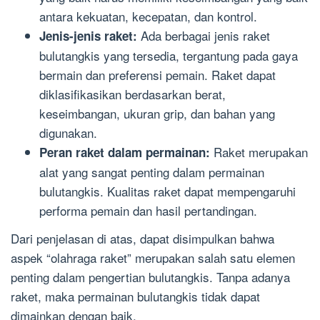
antara kekuatan, kecepatan, dan kontrol.
Ada berbagai jenis raket
Jenis-jenis raket:
bulutangkis yang tersedia, tergantung pada gaya
bermain dan preferensi pemain. Raket dapat
diklasifikasikan berdasarkan berat,
keseimbangan, ukuran grip, dan bahan yang
digunakan.
Raket merupakan
Peran raket dalam permainan:
alat yang sangat penting dalam permainan
bulutangkis. Kualitas raket dapat mempengaruhi
performa pemain dan hasil pertandingan.
Dari penjelasan di atas, dapat disimpulkan bahwa
aspek “olahraga raket” merupakan salah satu elemen
penting dalam pengertian bulutangkis. Tanpa adanya
raket, maka permainan bulutangkis tidak dapat
dimainkan dengan baik.