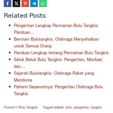
Related Posts:
Pengertian Lengkap Permainan Bulu Tangkis:
Panduan…
Bermain Bulutangkis: Olahraga Menyehatkan
untuk Semua Orang
Panduan Lengkap tentang Permainan Bulu Tangkis
Seluk Beluk Bulu Tangkis: Pengertian, Manfaat,
dan…
Sejarah Bulutangkis: Olahraga Raket yang
Mendunia
Pahami Sepenuhnya: Pengertian Olahraga Bulu
Tangkis
Posted in
Bulu Tangkis
Tagged
adalah
,
bulu
,
pengertian
,
tangkis