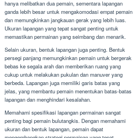
hanya melibatkan dua pemain, sementara lapangan
ganda lebih besar untuk mengakomodasi empat pemain
dan memungkinkan jangkauan gerak yang lebih luas.
Ukuran lapangan yang tepat sangat penting untuk
memastikan permainan yang seimbang dan menarik.
Selain ukuran, bentuk lapangan juga penting. Bentuk
persegi panjang memungkinkan pemain untuk bergerak
bebas ke segala arah dan memberikan ruang yang
cukup untuk melakukan pukulan dan manuver yang
berbeda. Lapangan juga memiliki garis batas yang
jelas, yang membantu pemain menentukan batas-batas
lapangan dan menghindari kesalahan.
Memahami spesifikasi lapangan permainan sangat
penting bagi pemain bulutangkis. Dengan memahami
ukuran dan bentuk lapangan, pemain dapat
mengembangkan strategi permainan yang tepat,