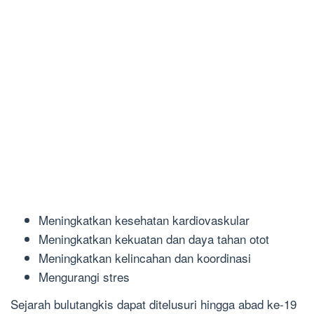
Meningkatkan kesehatan kardiovaskular
Meningkatkan kekuatan dan daya tahan otot
Meningkatkan kelincahan dan koordinasi
Mengurangi stres
Sejarah bulutangkis dapat ditelusuri hingga abad ke-19