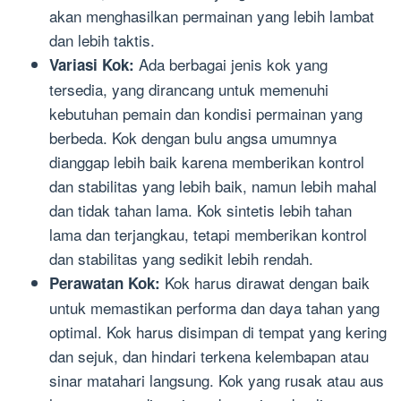
akan menghasilkan permainan yang lebih lambat
dan lebih taktis.
Ada berbagai jenis kok yang
Variasi Kok:
tersedia, yang dirancang untuk memenuhi
kebutuhan pemain dan kondisi permainan yang
berbeda. Kok dengan bulu angsa umumnya
dianggap lebih baik karena memberikan kontrol
dan stabilitas yang lebih baik, namun lebih mahal
dan tidak tahan lama. Kok sintetis lebih tahan
lama dan terjangkau, tetapi memberikan kontrol
dan stabilitas yang sedikit lebih rendah.
Kok harus dirawat dengan baik
Perawatan Kok:
untuk memastikan performa dan daya tahan yang
optimal. Kok harus disimpan di tempat yang kering
dan sejuk, dan hindari terkena kelembapan atau
sinar matahari langsung. Kok yang rusak atau aus