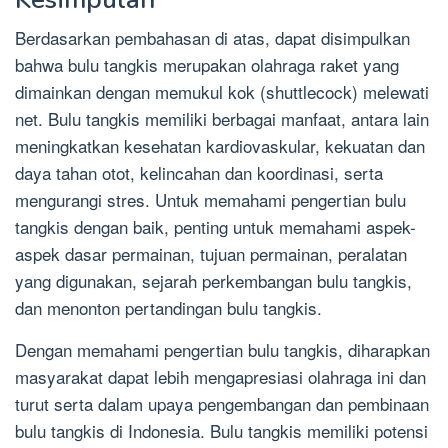
Berdasarkan pembahasan di atas, dapat disimpulkan
bahwa bulu tangkis merupakan olahraga raket yang
dimainkan dengan memukul kok (shuttlecock) melewati
net. Bulu tangkis memiliki berbagai manfaat, antara lain
meningkatkan kesehatan kardiovaskular, kekuatan dan
daya tahan otot, kelincahan dan koordinasi, serta
mengurangi stres. Untuk memahami pengertian bulu
tangkis dengan baik, penting untuk memahami aspek-
aspek dasar permainan, tujuan permainan, peralatan
yang digunakan, sejarah perkembangan bulu tangkis,
dan menonton pertandingan bulu tangkis.
Dengan memahami pengertian bulu tangkis, diharapkan
masyarakat dapat lebih mengapresiasi olahraga ini dan
turut serta dalam upaya pengembangan dan pembinaan
bulu tangkis di Indonesia. Bulu tangkis memiliki potensi