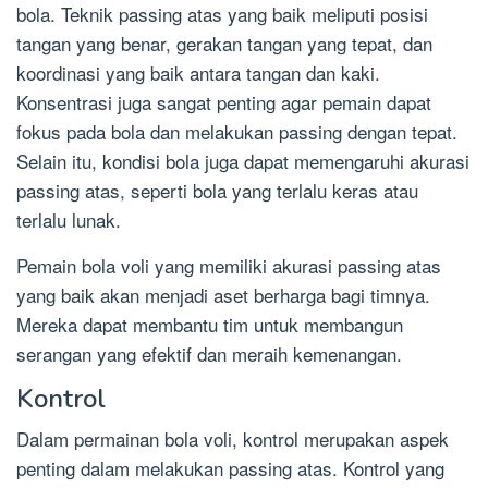
bola. Teknik passing atas yang baik meliputi posisi
tangan yang benar, gerakan tangan yang tepat, dan
koordinasi yang baik antara tangan dan kaki.
Konsentrasi juga sangat penting agar pemain dapat
fokus pada bola dan melakukan passing dengan tepat.
Selain itu, kondisi bola juga dapat memengaruhi akurasi
passing atas, seperti bola yang terlalu keras atau
terlalu lunak.
Pemain bola voli yang memiliki akurasi passing atas
yang baik akan menjadi aset berharga bagi timnya.
Mereka dapat membantu tim untuk membangun
serangan yang efektif dan meraih kemenangan.
Kontrol
Dalam permainan bola voli, kontrol merupakan aspek
penting dalam melakukan passing atas. Kontrol yang