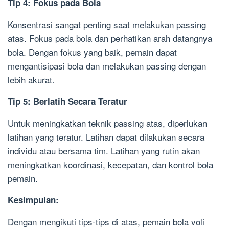
Tip 4: Fokus pada Bola
Konsentrasi sangat penting saat melakukan passing
atas. Fokus pada bola dan perhatikan arah datangnya
bola. Dengan fokus yang baik, pemain dapat
mengantisipasi bola dan melakukan passing dengan
lebih akurat.
Tip 5: Berlatih Secara Teratur
Untuk meningkatkan teknik passing atas, diperlukan
latihan yang teratur. Latihan dapat dilakukan secara
individu atau bersama tim. Latihan yang rutin akan
meningkatkan koordinasi, kecepatan, dan kontrol bola
pemain.
Kesimpulan:
Dengan mengikuti tips-tips di atas, pemain bola voli