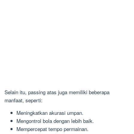
Selain itu, passing atas juga memiliki beberapa
manfaat, seperti:
Meningkatkan akurasi umpan.
Mengontrol bola dengan lebih baik.
Mempercepat tempo permainan.