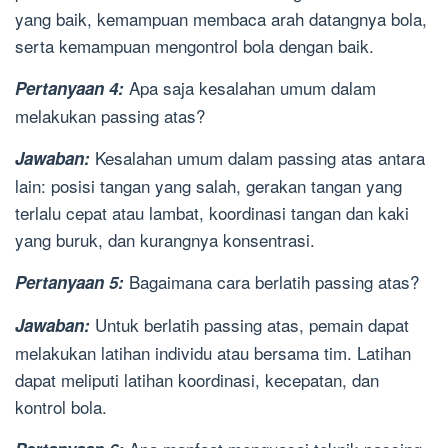
yang baik, kemampuan membaca arah datangnya bola,
serta kemampuan mengontrol bola dengan baik.
Apa saja kesalahan umum dalam
Pertanyaan 4:
melakukan passing atas?
Kesalahan umum dalam passing atas antara
Jawaban:
lain: posisi tangan yang salah, gerakan tangan yang
terlalu cepat atau lambat, koordinasi tangan dan kaki
yang buruk, dan kurangnya konsentrasi.
Bagaimana cara berlatih passing atas?
Pertanyaan 5:
Untuk berlatih passing atas, pemain dapat
Jawaban:
melakukan latihan individu atau bersama tim. Latihan
dapat meliputi latihan koordinasi, kecepatan, dan
kontrol bola.