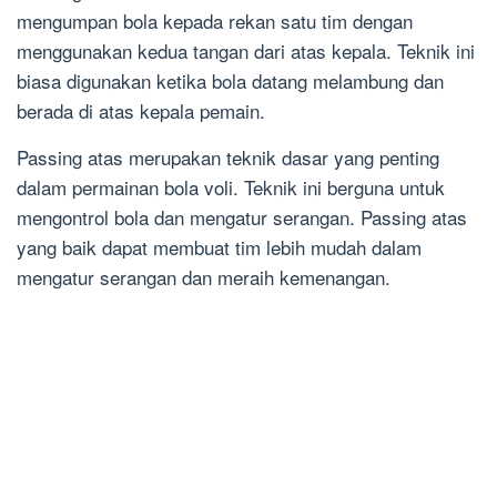
mengumpan bola kepada rekan satu tim dengan
menggunakan kedua tangan dari atas kepala. Teknik ini
biasa digunakan ketika bola datang melambung dan
berada di atas kepala pemain.
Passing atas merupakan teknik dasar yang penting
dalam permainan bola voli. Teknik ini berguna untuk
mengontrol bola dan mengatur serangan. Passing atas
yang baik dapat membuat tim lebih mudah dalam
mengatur serangan dan meraih kemenangan.