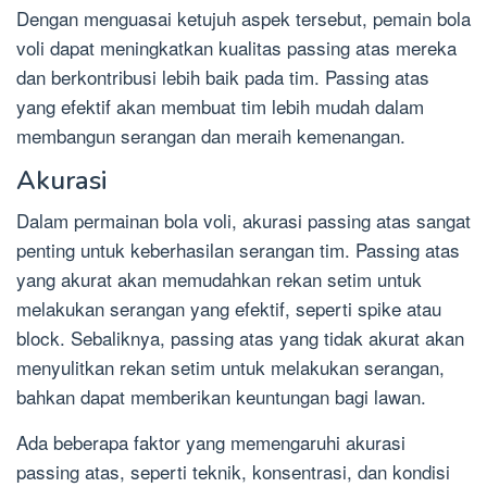
Dengan menguasai ketujuh aspek tersebut, pemain bola
voli dapat meningkatkan kualitas passing atas mereka
dan berkontribusi lebih baik pada tim. Passing atas
yang efektif akan membuat tim lebih mudah dalam
membangun serangan dan meraih kemenangan.
Akurasi
Dalam permainan bola voli, akurasi passing atas sangat
penting untuk keberhasilan serangan tim. Passing atas
yang akurat akan memudahkan rekan setim untuk
melakukan serangan yang efektif, seperti spike atau
block. Sebaliknya, passing atas yang tidak akurat akan
menyulitkan rekan setim untuk melakukan serangan,
bahkan dapat memberikan keuntungan bagi lawan.
Ada beberapa faktor yang memengaruhi akurasi
passing atas, seperti teknik, konsentrasi, dan kondisi