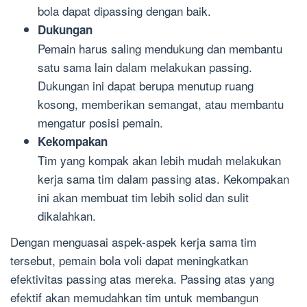
bola dapat dipassing dengan baik.
Dukungan
Pemain harus saling mendukung dan membantu
satu sama lain dalam melakukan passing.
Dukungan ini dapat berupa menutup ruang
kosong, memberikan semangat, atau membantu
mengatur posisi pemain.
Kekompakan
Tim yang kompak akan lebih mudah melakukan
kerja sama tim dalam passing atas. Kekompakan
ini akan membuat tim lebih solid dan sulit
dikalahkan.
Dengan menguasai aspek-aspek kerja sama tim
tersebut, pemain bola voli dapat meningkatkan
efektivitas passing atas mereka. Passing atas yang
efektif akan memudahkan tim untuk membangun