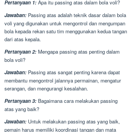
Apa itu passing atas dalam bola voli?
Pertanyaan 1:
Passing atas adalah teknik dasar dalam bola
Jawaban:
voli yang digunakan untuk mengontrol dan mengumpan
bola kepada rekan satu tim menggunakan kedua tangan
dari atas kepala.
Mengapa passing atas penting dalam
Pertanyaan 2:
bola voli?
Passing atas sangat penting karena dapat
Jawaban:
membantu mengontrol jalannya permainan, mengatur
serangan, dan mengurangi kesalahan.
Bagaimana cara melakukan passing
Pertanyaan 3:
atas yang baik?
Untuk melakukan passing atas yang baik,
Jawaban:
pemain harus memiliki koordinasi tangan dan mata