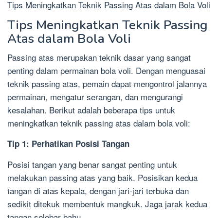
Tips Meningkatkan Teknik Passing Atas dalam Bola Voli
Tips Meningkatkan Teknik Passing
Atas dalam Bola Voli
Passing atas merupakan teknik dasar yang sangat
penting dalam permainan bola voli. Dengan menguasai
teknik passing atas, pemain dapat mengontrol jalannya
permainan, mengatur serangan, dan mengurangi
kesalahan. Berikut adalah beberapa tips untuk
meningkatkan teknik passing atas dalam bola voli:
Tip 1: Perhatikan Posisi Tangan
Posisi tangan yang benar sangat penting untuk
melakukan passing atas yang baik. Posisikan kedua
tangan di atas kepala, dengan jari-jari terbuka dan
sedikit ditekuk membentuk mangkuk. Jaga jarak kedua
tangan selebar bahu.