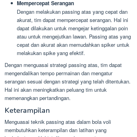
Mempercepat Serangan
Dengan melakukan passing atas yang cepat dan
akurat, tim dapat mempercepat serangan. Hal ini
dapat dilakukan untuk mengejar ketinggalan poin
atau untuk mengejutkan lawan. Passing atas yang
cepat dan akurat akan memudahkan spiker untuk
melakukan spike yang efektif.
Dengan menguasai strategi passing atas, tim dapat
mengendalikan tempo permainan dan mengatur
serangan sesuai dengan strategi yang telah ditentukan.
Hal ini akan meningkatkan peluang tim untuk
memenangkan pertandingan.
Keterampilan
Menguasai teknik passing atas dalam bola voli
membutuhkan keterampilan dan latihan yang