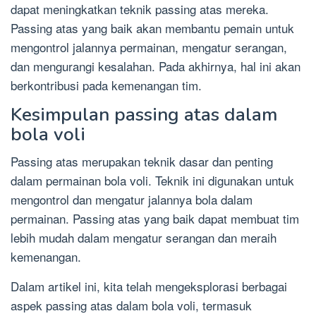
dapat meningkatkan teknik passing atas mereka.
Passing atas yang baik akan membantu pemain untuk
mengontrol jalannya permainan, mengatur serangan,
dan mengurangi kesalahan. Pada akhirnya, hal ini akan
berkontribusi pada kemenangan tim.
Kesimpulan passing atas dalam
bola voli
Passing atas merupakan teknik dasar dan penting
dalam permainan bola voli. Teknik ini digunakan untuk
mengontrol dan mengatur jalannya bola dalam
permainan. Passing atas yang baik dapat membuat tim
lebih mudah dalam mengatur serangan dan meraih
kemenangan.
Dalam artikel ini, kita telah mengeksplorasi berbagai
aspek passing atas dalam bola voli, termasuk