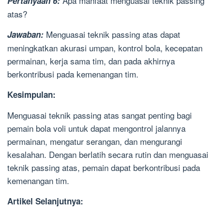
Apa manfaat menguasai teknik passing
Pertanyaan 6:
atas?
Menguasai teknik passing atas dapat
Jawaban:
meningkatkan akurasi umpan, kontrol bola, kecepatan
permainan, kerja sama tim, dan pada akhirnya
berkontribusi pada kemenangan tim.
Kesimpulan:
Menguasai teknik passing atas sangat penting bagi
pemain bola voli untuk dapat mengontrol jalannya
permainan, mengatur serangan, dan mengurangi
kesalahan. Dengan berlatih secara rutin dan menguasai
teknik passing atas, pemain dapat berkontribusi pada
kemenangan tim.
Artikel Selanjutnya: