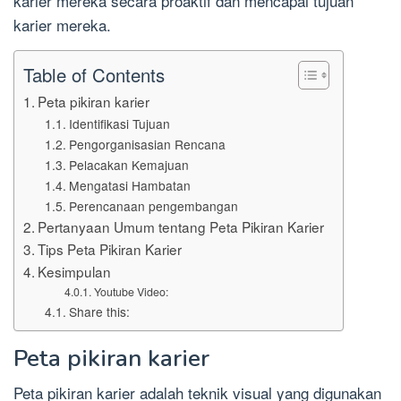
karier mereka secara proaktif dan mencapai tujuan
karier mereka.
Table of Contents
Peta pikiran karier
Identifikasi Tujuan
Pengorganisasian Rencana
Pelacakan Kemajuan
Mengatasi Hambatan
Perencanaan pengembangan
Pertanyaan Umum tentang Peta Pikiran Karier
Tips Peta Pikiran Karier
Kesimpulan
Youtube Video:
Share this:
Peta pikiran karier
Peta pikiran karier adalah teknik visual yang digunakan