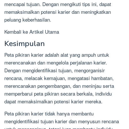
mencapai tujuan. Dengan mengikuti tips ini, dapat
memaksimalkan potensi karier dan meningkatkan
peluang keberhasilan.
Kembali ke Artikel Utama
Kesimpulan
Peta pikiran karier adalah alat yang ampuh untuk
merencanakan dan mengelola perjalanan karier.
Dengan mengidentifikasi tujuan, mengorganisir
rencana, melacak kemajuan, mengatasi hambatan,
merencanakan pengembangan, dan meninjau serta
memperbarui peta pikiran secara berkala, individu
dapat memaksimalkan potensi karier mereka.
Peta pikiran karier tidak hanya membantu
mengidentifikasi tujuan karier dan menyusun rencana
untuk mencapainya, tetapi juga membantu individu