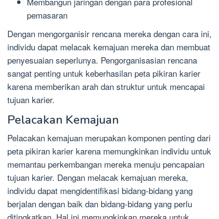
Membangun jaringan dengan para profesional
pemasaran
Dengan mengorganisir rencana mereka dengan cara ini,
individu dapat melacak kemajuan mereka dan membuat
penyesuaian seperlunya. Pengorganisasian rencana
sangat penting untuk keberhasilan peta pikiran karier
karena memberikan arah dan struktur untuk mencapai
tujuan karier.
Pelacakan Kemajuan
Pelacakan kemajuan merupakan komponen penting dari
peta pikiran karier karena memungkinkan individu untuk
memantau perkembangan mereka menuju pencapaian
tujuan karier. Dengan melacak kemajuan mereka,
individu dapat mengidentifikasi bidang-bidang yang
berjalan dengan baik dan bidang-bidang yang perlu
ditingkatkan. Hal ini memungkinkan mereka untuk