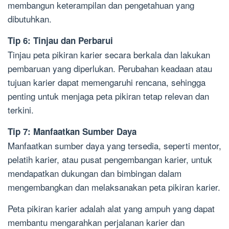
membangun keterampilan dan pengetahuan yang
dibutuhkan.
Tip 6: Tinjau dan Perbarui
Tinjau peta pikiran karier secara berkala dan lakukan
pembaruan yang diperlukan. Perubahan keadaan atau
tujuan karier dapat memengaruhi rencana, sehingga
penting untuk menjaga peta pikiran tetap relevan dan
terkini.
Tip 7: Manfaatkan Sumber Daya
Manfaatkan sumber daya yang tersedia, seperti mentor,
pelatih karier, atau pusat pengembangan karier, untuk
mendapatkan dukungan dan bimbingan dalam
mengembangkan dan melaksanakan peta pikiran karier.
Peta pikiran karier adalah alat yang ampuh yang dapat
membantu mengarahkan perjalanan karier dan