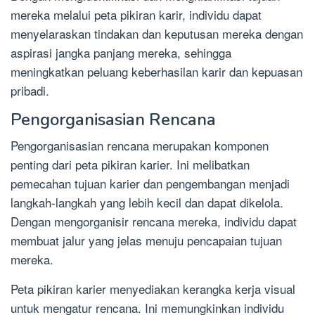
mereka melalui peta pikiran karir, individu dapat
menyelaraskan tindakan dan keputusan mereka dengan
aspirasi jangka panjang mereka, sehingga
meningkatkan peluang keberhasilan karir dan kepuasan
pribadi.
Pengorganisasian Rencana
Pengorganisasian rencana merupakan komponen
penting dari peta pikiran karier. Ini melibatkan
pemecahan tujuan karier dan pengembangan menjadi
langkah-langkah yang lebih kecil dan dapat dikelola.
Dengan mengorganisir rencana mereka, individu dapat
membuat jalur yang jelas menuju pencapaian tujuan
mereka.
Peta pikiran karier menyediakan kerangka kerja visual
untuk mengatur rencana. Ini memungkinkan individu