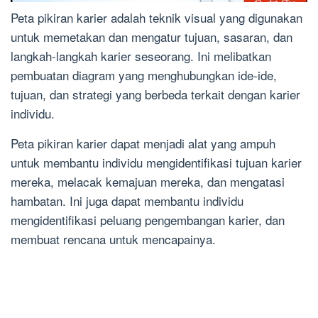
Peta pikiran karier adalah teknik visual yang digunakan
untuk memetakan dan mengatur tujuan, sasaran, dan
langkah-langkah karier seseorang. Ini melibatkan
pembuatan diagram yang menghubungkan ide-ide,
tujuan, dan strategi yang berbeda terkait dengan karier
individu.
Peta pikiran karier dapat menjadi alat yang ampuh
untuk membantu individu mengidentifikasi tujuan karier
mereka, melacak kemajuan mereka, dan mengatasi
hambatan. Ini juga dapat membantu individu
mengidentifikasi peluang pengembangan karier, dan
membuat rencana untuk mencapainya.