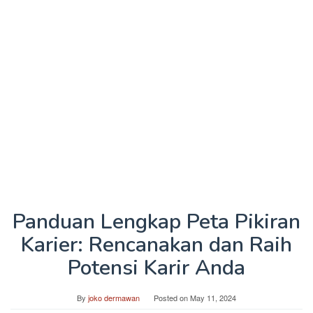
Panduan Lengkap Peta Pikiran
Karier: Rencanakan dan Raih
Potensi Karir Anda
By
joko dermawan
Posted on
May 11, 2024