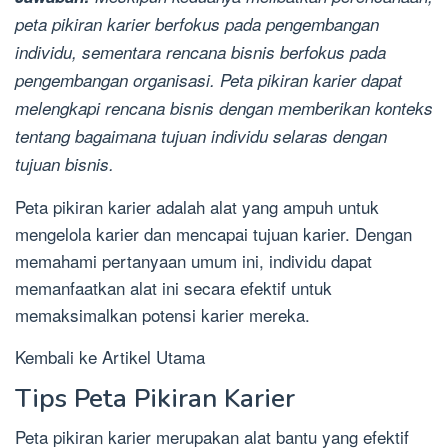
peta pikiran karier berfokus pada pengembangan
individu, sementara rencana bisnis berfokus pada
pengembangan organisasi. Peta pikiran karier dapat
melengkapi rencana bisnis dengan memberikan konteks
tentang bagaimana tujuan individu selaras dengan
tujuan bisnis.
Peta pikiran karier adalah alat yang ampuh untuk
mengelola karier dan mencapai tujuan karier. Dengan
memahami pertanyaan umum ini, individu dapat
memanfaatkan alat ini secara efektif untuk
memaksimalkan potensi karier mereka.
Kembali ke Artikel Utama
Tips Peta Pikiran Karier
Peta pikiran karier merupakan alat bantu yang efektif