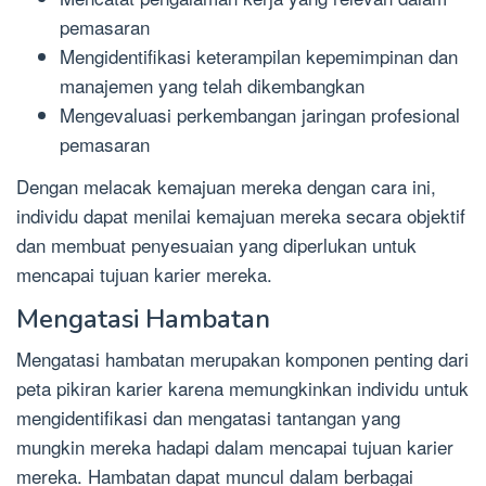
pemasaran
Mengidentifikasi keterampilan kepemimpinan dan
manajemen yang telah dikembangkan
Mengevaluasi perkembangan jaringan profesional
pemasaran
Dengan melacak kemajuan mereka dengan cara ini,
individu dapat menilai kemajuan mereka secara objektif
dan membuat penyesuaian yang diperlukan untuk
mencapai tujuan karier mereka.
Mengatasi Hambatan
Mengatasi hambatan merupakan komponen penting dari
peta pikiran karier karena memungkinkan individu untuk
mengidentifikasi dan mengatasi tantangan yang
mungkin mereka hadapi dalam mencapai tujuan karier
mereka. Hambatan dapat muncul dalam berbagai