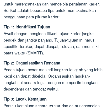
untuk merencanakan dan mengelola perjalanan karier.
Berikut adalah beberapa tips untuk memaksimalkan
penggunaan peta pikiran karier:
Tip 1: Identifikasi Tujuan
Awali dengan mengidentifikasi tujuan karier jangka
pendek dan jangka panjang. Tujuan-tujuan ini harus
spesifik, terukur, dapat dicapai, relevan, dan memiliki
batas waktu (SMART).
Tip 2: Organisasikan Rencana
Pecah tujuan besar menjadi langkah-langkah yang lebih
kecil dan dapat dikelola. Organisasikan langkah-
langkah ini secara logis, dengan mempertimbangkan
dependensi dan tenggat waktu.
Tip 3: Lacak Kemajuan
Pantau kemajuan secara teratur dan catat pencapaian.