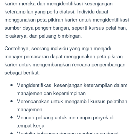
karier mereka dan mengidentifikasi kesenjangan
keterampilan yang perlu diatasi. Individu dapat
menggunakan peta pikiran karier untuk mengidentifikasi
sumber daya pengembangan, seperti kursus pelatihan,
lokakarya, dan peluang bimbingan.
Contohnya, seorang individu yang ingin menjadi
manajer pemasaran dapat menggunakan peta pikiran
karier untuk mengembangkan rencana pengembangan
sebagai berikut:
Mengidentifikasi kesenjangan keterampilan dalam
manajemen dan kepemimpinan
Merencanakan untuk mengambil kursus pelatihan
manajemen
Mencari peluang untuk memimpin proyek di
tempat kerja
Menjalin hubungan dengan mentor yang dapat