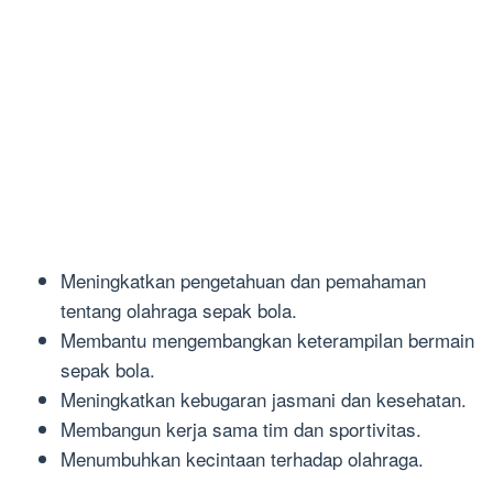
Meningkatkan pengetahuan dan pemahaman
tentang olahraga sepak bola.
Membantu mengembangkan keterampilan bermain
sepak bola.
Meningkatkan kebugaran jasmani dan kesehatan.
Membangun kerja sama tim dan sportivitas.
Menumbuhkan kecintaan terhadap olahraga.