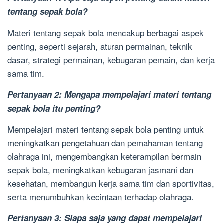
tentang sepak bola?
Materi tentang sepak bola mencakup berbagai aspek
penting, seperti sejarah, aturan permainan, teknik
dasar, strategi permainan, kebugaran pemain, dan kerja
sama tim.
Pertanyaan 2: Mengapa mempelajari materi tentang
sepak bola itu penting?
Mempelajari materi tentang sepak bola penting untuk
meningkatkan pengetahuan dan pemahaman tentang
olahraga ini, mengembangkan keterampilan bermain
sepak bola, meningkatkan kebugaran jasmani dan
kesehatan, membangun kerja sama tim dan sportivitas,
serta menumbuhkan kecintaan terhadap olahraga.
Pertanyaan 3: Siapa saja yang dapat mempelajari