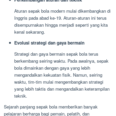
Aturan sepak bola modern mulai dikembangkan di
Inggris pada abad ke-19. Aturan-aturan ini terus
disempurnakan hingga menjadi seperti yang kita
kenal sekarang.
Evolusi strategi dan gaya bermain
Strategi dan gaya bermain sepak bola terus
berkembang seiring waktu. Pada awalnya, sepak
bola dimainkan dengan gaya yang lebih
mengandalkan kekuatan fisik. Namun, seiring
waktu, tim-tim mulai mengembangkan strategi
yang lebih taktis dan mengandalkan keterampilan
teknik.
Sejarah panjang sepak bola memberikan banyak
pelajaran berharga bagi pemain, pelatih, dan