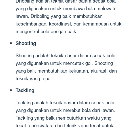
Dribbling adalah teknik dasar dalam sepak bola
yang digunakan untuk membawa bola melewati
lawan. Dribbling yang baik membutuhkan
keseimbangan, koordinasi, dan kemampuan untuk
mengontrol bola dengan baik.
Shooting
Shooting adalah teknik dasar dalam sepak bola
yang digunakan untuk mencetak gol. Shooting
yang baik membutuhkan kekuatan, akurasi, dan
teknik yang tepat.
Tackling
Tackling adalah teknik dasar dalam sepak bola
yang digunakan untuk merebut bola dari lawan.
Tackling yang baik membutuhkan waktu yang
tepat, agresivitas, dan teknik yang tepat untuk