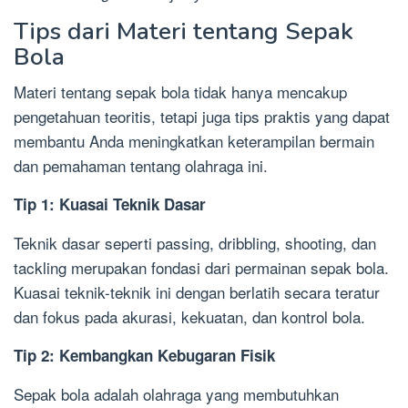
Tips dari Materi tentang Sepak
Bola
Materi tentang sepak bola tidak hanya mencakup
pengetahuan teoritis, tetapi juga tips praktis yang dapat
membantu Anda meningkatkan keterampilan bermain
dan pemahaman tentang olahraga ini.
Tip 1: Kuasai Teknik Dasar
Teknik dasar seperti passing, dribbling, shooting, dan
tackling merupakan fondasi dari permainan sepak bola.
Kuasai teknik-teknik ini dengan berlatih secara teratur
dan fokus pada akurasi, kekuatan, dan kontrol bola.
Tip 2: Kembangkan Kebugaran Fisik
Sepak bola adalah olahraga yang membutuhkan