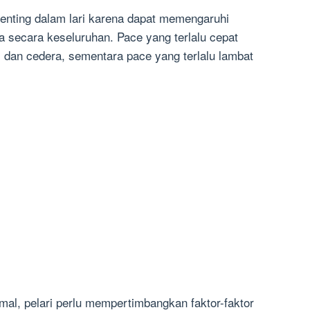
enting dalam lari karena dapat memengaruhi
ma secara keseluruhan. Pace yang terlalu cepat
 dan cedera, sementara pace yang terlalu lambat
al, pelari perlu mempertimbangkan faktor-faktor