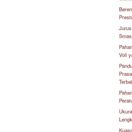
Beren
Prest
Jurus
Smash
Paham
Voli 
Pandu
Prasa
Terba
Paham
Perat
Ukura
Lengk
Kuasa