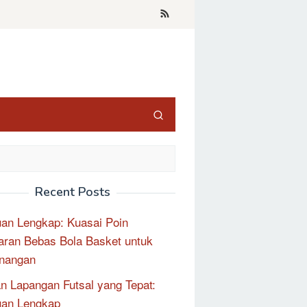
Recent Posts
an Lengkap: Kuasai Poin
ran Bebas Bola Basket untuk
nangan
n Lapangan Futsal yang Tepat:
an Lengkap