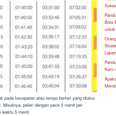
Sukse
Pandu
Bola 
untu
Orang
Strat
Lapa
Pandu
Karir
Apaka
Memb
uk pada kecepatan atau tempo berlari yang diukur
l. Misalnya, pelari dengan pace 5 menit per
m waktu 5 menit.