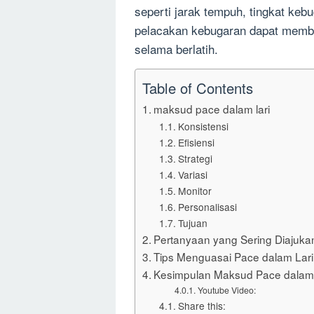
seperti jarak tempuh, tingkat kebug
pelacakan kebugaran dapat memb
selama berlatih.
Table of Contents
maksud pace dalam lari
Konsistensi
Efisiensi
Strategi
Variasi
Monitor
Personalisasi
Tujuan
Pertanyaan yang Sering Diajuka
Tips Menguasai Pace dalam Lari
Kesimpulan Maksud Pace dalam 
Youtube Video:
Share this: