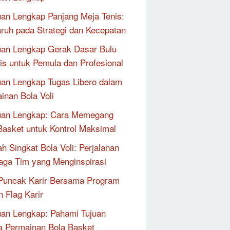
an Lengkap Panjang Meja Tenis:
ruh pada Strategi dan Kecepatan
an Lengkap Gerak Dasar Bulu
is untuk Pemula dan Profesional
an Lengkap Tugas Libero dalam
inan Bola Voli
uan Lengkap: Cara Memegang
Basket untuk Kontrol Maksimal
ah Singkat Bola Voli: Perjalanan
aga Tim yang Menginspirasi
Puncak Karir Bersama Program
n Flag Karir
an Lengkap: Pahami Tujuan
 Permainan Bola Basket