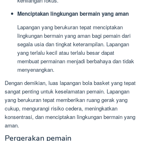
kehilangan fokus.
Menciptakan lingkungan bermain yang aman
Lapangan yang berukuran tepat menciptakan
lingkungan bermain yang aman bagi pemain dari
segala usia dan tingkat keterampilan. Lapangan
yang terlalu kecil atau terlalu besar dapat
membuat permainan menjadi berbahaya dan tidak
menyenangkan.
Dengan demikian, luas lapangan bola basket yang tepat
sangat penting untuk keselamatan pemain. Lapangan
yang berukuran tepat memberikan ruang gerak yang
cukup, mengurangi risiko cedera, meningkatkan
konsentrasi, dan menciptakan lingkungan bermain yang
aman.
Pergerakan pemain