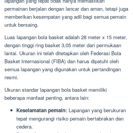
lapangan yang tepat tidak hanya memastikan
permainan berjalan dengan lancar dan aman, tetapi juga
memberikan kesempatan yang adil bagi semua pemain
untuk bersaing.
Luas lapangan bola basket adalah 28 meter x 15 meter,
dengan tinggi ring basket 3,05 meter dari permukaan
lantai. Ukuran ini telah ditetapkan oleh Federasi Bola
Basket Internasional (FIBA) dan harus dipatuhi oleh
semua lapangan yang digunakan untuk pertandingan
resmi.
Ukuran standar lapangan bola basket memiliki
beberapa manfaat penting, antara lain:
Lapangan yang berukuran
Keselamatan pemain:
tepat mengurangi risiko pemain bertabrakan dan
cedera.