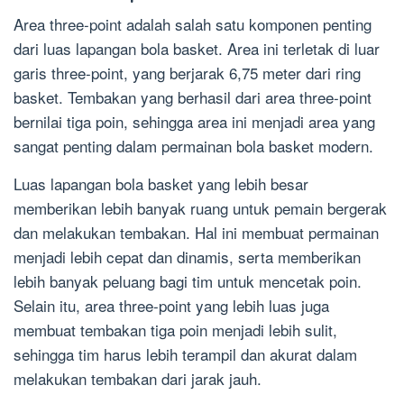
Area three-point adalah salah satu komponen penting
dari luas lapangan bola basket. Area ini terletak di luar
garis three-point, yang berjarak 6,75 meter dari ring
basket. Tembakan yang berhasil dari area three-point
bernilai tiga poin, sehingga area ini menjadi area yang
sangat penting dalam permainan bola basket modern.
Luas lapangan bola basket yang lebih besar
memberikan lebih banyak ruang untuk pemain bergerak
dan melakukan tembakan. Hal ini membuat permainan
menjadi lebih cepat dan dinamis, serta memberikan
lebih banyak peluang bagi tim untuk mencetak poin.
Selain itu, area three-point yang lebih luas juga
membuat tembakan tiga poin menjadi lebih sulit,
sehingga tim harus lebih terampil dan akurat dalam
melakukan tembakan dari jarak jauh.