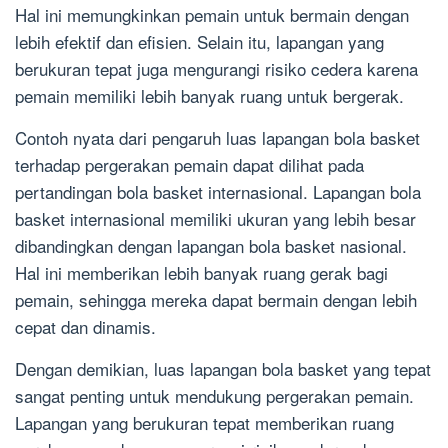
Hal ini memungkinkan pemain untuk bermain dengan
lebih efektif dan efisien. Selain itu, lapangan yang
berukuran tepat juga mengurangi risiko cedera karena
pemain memiliki lebih banyak ruang untuk bergerak.
Contoh nyata dari pengaruh luas lapangan bola basket
terhadap pergerakan pemain dapat dilihat pada
pertandingan bola basket internasional. Lapangan bola
basket internasional memiliki ukuran yang lebih besar
dibandingkan dengan lapangan bola basket nasional.
Hal ini memberikan lebih banyak ruang gerak bagi
pemain, sehingga mereka dapat bermain dengan lebih
cepat dan dinamis.
Dengan demikian, luas lapangan bola basket yang tepat
sangat penting untuk mendukung pergerakan pemain.
Lapangan yang berukuran tepat memberikan ruang