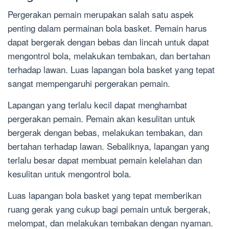
Pergerakan pemain merupakan salah satu aspek
penting dalam permainan bola basket. Pemain harus
dapat bergerak dengan bebas dan lincah untuk dapat
mengontrol bola, melakukan tembakan, dan bertahan
terhadap lawan. Luas lapangan bola basket yang tepat
sangat mempengaruhi pergerakan pemain.
Lapangan yang terlalu kecil dapat menghambat
pergerakan pemain. Pemain akan kesulitan untuk
bergerak dengan bebas, melakukan tembakan, dan
bertahan terhadap lawan. Sebaliknya, lapangan yang
terlalu besar dapat membuat pemain kelelahan dan
kesulitan untuk mengontrol bola.
Luas lapangan bola basket yang tepat memberikan
ruang gerak yang cukup bagi pemain untuk bergerak,
melompat, dan melakukan tembakan dengan nyaman.