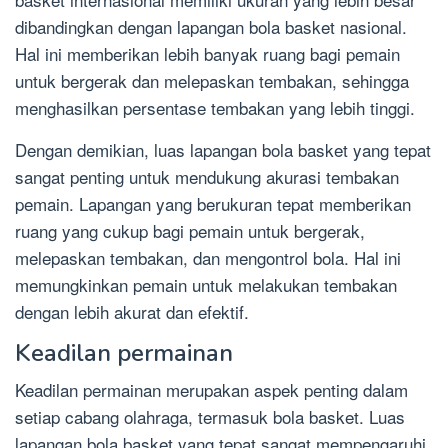
dibandingkan dengan lapangan bola basket nasional.
Hal ini memberikan lebih banyak ruang bagi pemain
untuk bergerak dan melepaskan tembakan, sehingga
menghasilkan persentase tembakan yang lebih tinggi.
Dengan demikian, luas lapangan bola basket yang tepat
sangat penting untuk mendukung akurasi tembakan
pemain. Lapangan yang berukuran tepat memberikan
ruang yang cukup bagi pemain untuk bergerak,
melepaskan tembakan, dan mengontrol bola. Hal ini
memungkinkan pemain untuk melakukan tembakan
dengan lebih akurat dan efektif.
Keadilan permainan
Keadilan permainan merupakan aspek penting dalam
setiap cabang olahraga, termasuk bola basket. Luas
lapangan bola basket yang tepat sangat mempengaruhi