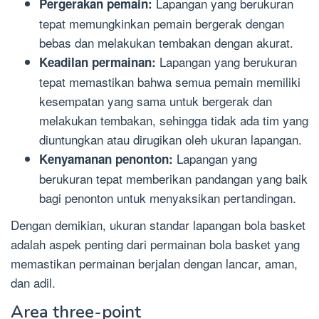
Lapangan yang berukuran
Pergerakan pemain:
tepat memungkinkan pemain bergerak dengan
bebas dan melakukan tembakan dengan akurat.
Lapangan yang berukuran
Keadilan permainan:
tepat memastikan bahwa semua pemain memiliki
kesempatan yang sama untuk bergerak dan
melakukan tembakan, sehingga tidak ada tim yang
diuntungkan atau dirugikan oleh ukuran lapangan.
Lapangan yang
Kenyamanan penonton:
berukuran tepat memberikan pandangan yang baik
bagi penonton untuk menyaksikan pertandingan.
Dengan demikian, ukuran standar lapangan bola basket
adalah aspek penting dari permainan bola basket yang
memastikan permainan berjalan dengan lancar, aman,
dan adil.
Area three-point