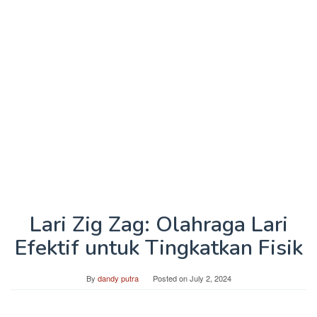
Lari Zig Zag: Olahraga Lari
Efektif untuk Tingkatkan Fisik
By
dandy putra
Posted on
July 2, 2024