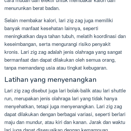
menurunkan berat badan.
Selain membakar kalori, lari zig zag juga memiliki
banyak manfaat kesehatan lainnya, seperti
meningkatkan daya tahan tubuh, melatih koordinasi dan
keseimbangan, serta mengurangi risiko penyakit
kronis. Lari zig zag adalah jenis olahraga yang sangat
bermanfaat dan dapat dilakukan oleh semua orang,
tanpa memandang usia atau tingkat kebugaran.
Latihan yang menyenangkan
Lari zig zag disebut juga lari bolak-balik atau lari shuttle
run, merupakan jenis olahraga lari yang tidak hanya
menyehatkan, tetapi juga menyenangkan. Lari zig zag
dapat dilakukan dengan berbagai variasi, seperti berlari
maju dan mundur, atau kiri dan kanan. Jarak dan waktu
lari juga dapat disesuaikan dengan kemampuan