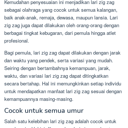
Kemudahan penyesuaian ini menjadikan lari zig zag
sebagai olahraga yang cocok untuk semua kalangan,
baik anak-anak, remaja, dewasa, maupun lansia. Lari
zig zag juga dapat dilakukan oleh orang-orang dengan
berbagai tingkat kebugaran, dari pemula hingga atlet
profesional.
Bagi pemula, lari zig zag dapat dilakukan dengan jarak
dan waktu yang pendek, serta variasi yang mudah.
Seiring dengan bertambahnya kemampuan, jarak,
waktu, dan variasi lari zig zag dapat ditingkatkan
secara bertahap. Hal ini memungkinkan setiap individu
untuk mendapatkan manfaat lari zig zag sesuai dengan
kemampuannya masing-masing.
Cocok untuk semua umur
Salah satu kelebihan lari zig zag adalah cocok untuk