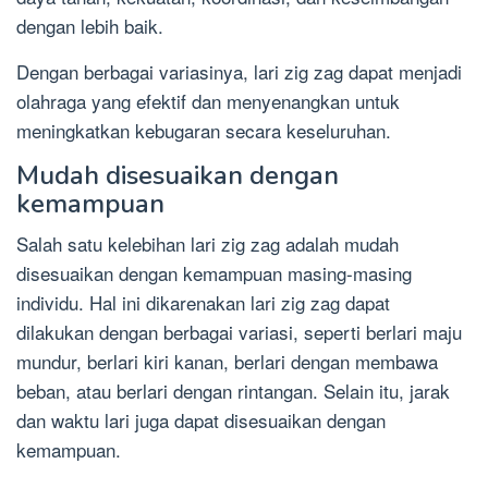
dengan lebih baik.
Dengan berbagai variasinya, lari zig zag dapat menjadi
olahraga yang efektif dan menyenangkan untuk
meningkatkan kebugaran secara keseluruhan.
Mudah disesuaikan dengan
kemampuan
Salah satu kelebihan lari zig zag adalah mudah
disesuaikan dengan kemampuan masing-masing
individu. Hal ini dikarenakan lari zig zag dapat
dilakukan dengan berbagai variasi, seperti berlari maju
mundur, berlari kiri kanan, berlari dengan membawa
beban, atau berlari dengan rintangan. Selain itu, jarak
dan waktu lari juga dapat disesuaikan dengan
kemampuan.