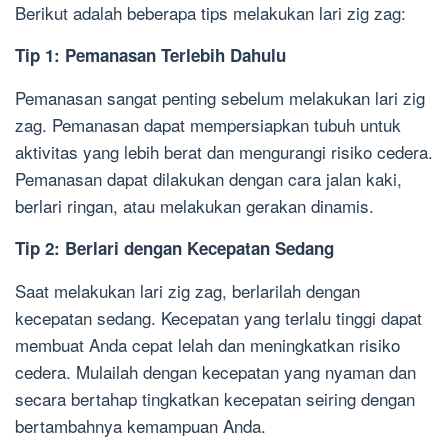
Berikut adalah beberapa tips melakukan lari zig zag:
Tip 1: Pemanasan Terlebih Dahulu
Pemanasan sangat penting sebelum melakukan lari zig
zag. Pemanasan dapat mempersiapkan tubuh untuk
aktivitas yang lebih berat dan mengurangi risiko cedera.
Pemanasan dapat dilakukan dengan cara jalan kaki,
berlari ringan, atau melakukan gerakan dinamis.
Tip 2: Berlari dengan Kecepatan Sedang
Saat melakukan lari zig zag, berlarilah dengan
kecepatan sedang. Kecepatan yang terlalu tinggi dapat
membuat Anda cepat lelah dan meningkatkan risiko
cedera. Mulailah dengan kecepatan yang nyaman dan
secara bertahap tingkatkan kecepatan seiring dengan
bertambahnya kemampuan Anda.