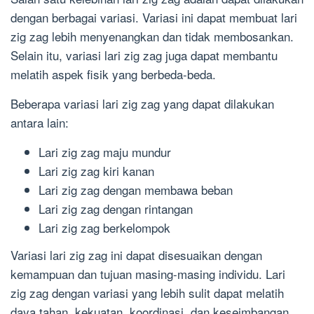
dengan berbagai variasi. Variasi ini dapat membuat lari
zig zag lebih menyenangkan dan tidak membosankan.
Selain itu, variasi lari zig zag juga dapat membantu
melatih aspek fisik yang berbeda-beda.
Beberapa variasi lari zig zag yang dapat dilakukan
antara lain:
Lari zig zag maju mundur
Lari zig zag kiri kanan
Lari zig zag dengan membawa beban
Lari zig zag dengan rintangan
Lari zig zag berkelompok
Variasi lari zig zag ini dapat disesuaikan dengan
kemampuan dan tujuan masing-masing individu. Lari
zig zag dengan variasi yang lebih sulit dapat melatih
daya tahan, kekuatan, koordinasi, dan keseimbangan