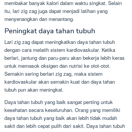
membakar banyak kalori dalam waktu singkat. Selain
itu, lari zig zag juga dapat menjadi latihan yang
menyenangkan dan menantang.
Peningkat daya tahan tubuh
Lari zig zag dapat meningkatkan daya tahan tubuh
dengan cara melatih sistem kardiovaskular. Ketika
berlari, jantung dan paru-paru akan bekerja lebih keras
untuk memasok oksigen dan nutrisi ke otot-otot.
Semakin sering berlari zig zag, maka sistem
kardiovaskular akan semakin kuat dan daya tahan
tubuh pun akan meningkat.
Daya tahan tubuh yang baik sangat penting untuk
kesehatan secara keseluruhan. Orang yang memiliki
daya tahan tubuh yang baik akan lebih tidak mudah
sakit dan lebih cepat pulih dari sakit. Daya tahan tubuh