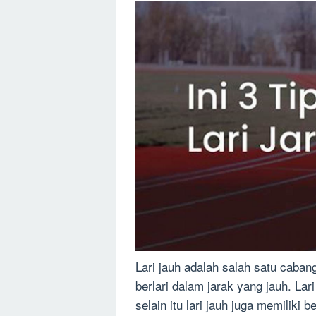
Lari jauh adalah salah satu caban
berlari dalam jarak yang jauh. La
selain itu lari jauh juga memiliki