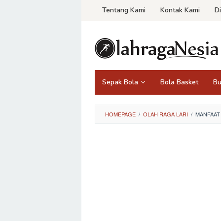
Skip
Tentang Kami
Kontak Kami
D
to
content
Sepak Bola
Bola Basket
Bu
HOMEPAGE
/
OLAH RAGA LARI
/
MANFAAT