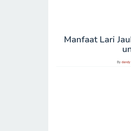
Manfaat Lari Ja
u
By
dandy 