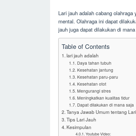
Lari jauh adalah cabang olahraga 
mental. Olahraga ini dapat dilaku
jauh juga dapat dilakukan di mana 
Table of Contents
lari jauh adalah
Daya tahan tubuh
Kesehatan jantung
Kesehatan paru-paru
Kesehatan otot
Mengurangi stres
Meningkatkan kualitas tidur
Dapat dilakukan di mana saja
Tanya Jawab Umum tentang Lari
Tips Lari Jauh
Kesimpulan
Youtube Video: