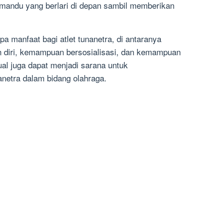
mandu yang berlari di depan sambil memberikan
apa manfaat bagi atlet tunanetra, di antaranya
 diri, kemampuan bersosialisasi, dan kemampuan
isual juga dapat menjadi sarana untuk
netra dalam bidang olahraga.