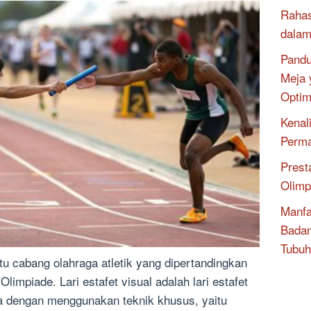
Rahas
dalam
Pandu
Meja 
Optim
Kenal
Perma
Prest
Olimp
Manfa
Badan
Tubuh
atu cabang olahraga atletik yang dipertandingkan
Olimpiade. Lari estafet visual adalah lari estafet
tra dengan menggunakan teknik khusus, yaitu