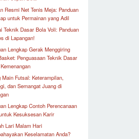
n Resmi Net Tenis Meja: Panduan
ap untuk Permainan yang Adil
i Teknik Dasar Bola Voli: Panduan
s di Lapangan!
an Lengkap Gerak Menggiring
Basket: Penguasaan Teknik Dasar
k Kemenangan
 Main Futsal: Keterampilan,
egi, dan Semangat Juang di
ngan
an Lengkap Contoh Perencanaan
 untuk Kesuksesan Karir
h Lari Malam Hari
ahayakan Keselamatan Anda?