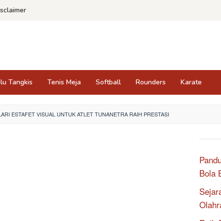
isclaimer
lu Tangkis
Tenis Meja
Softball
Rounders
Karate
LARI ESTAFET VISUAL UNTUK ATLET TUNANETRA RAIH PRESTASI
Pand
Bola 
Sejar
Olahr