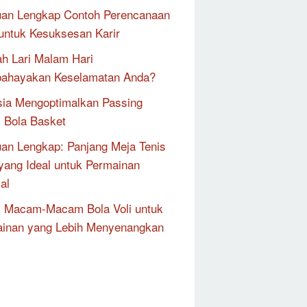
an Lengkap Contoh Perencanaan
 untuk Kesuksesan Karir
h Lari Malam Hari
ahayakan Keselamatan Anda?
ia Mengoptimalkan Passing
 Bola Basket
an Lengkap: Panjang Meja Tenis
yang Ideal untuk Permainan
al
i Macam-Macam Bola Voli untuk
inan yang Lebih Menyenangkan