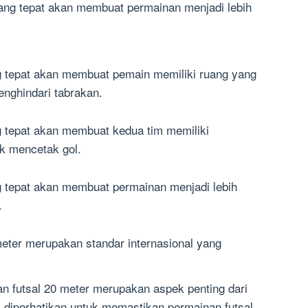
yang tepat akan membuat permainan menjadi lebih
g tepat akan membuat pemain memiliki ruang yang
nghindari tabrakan.
g tepat akan membuat kedua tim memiliki
k mencetak gol.
g tepat akan membuat permainan menjadi lebih
.
meter merupakan standar internasional yang
n futsal 20 meter merupakan aspek penting dari
s diperhatikan untuk memastikan permainan futsal