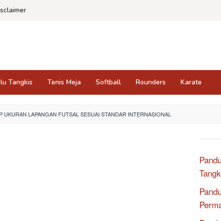
isclaimer
lu Tangkis
Tenis Meja
Softball
Rounders
Karate
 UKURAN LAPANGAN FUTSAL SESUAI STANDAR INTERNASIONAL
Pandu
Tangk
Pandu
Perma