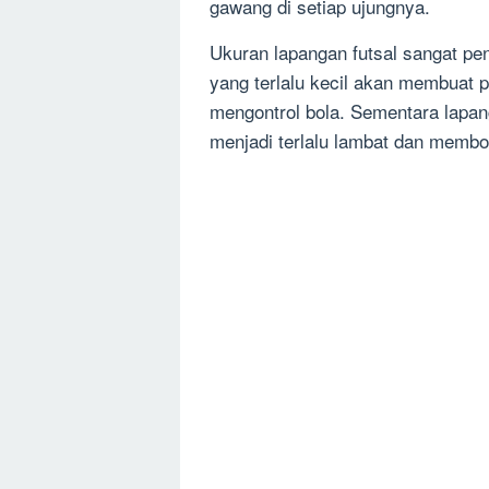
gawang di setiap ujungnya.
Ukuran lapangan futsal sangat p
yang terlalu kecil akan membuat p
mengontrol bola. Sementara lapa
menjadi terlalu lambat dan memb