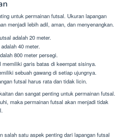
an
ting untuk permainan futsal. Ukuran lapangan
an menjadi lebih adil, aman, dan menyenangkan.
utsal adalah 20 meter.
l adalah 40 meter.
adalah 800 meter persegi.
l memiliki garis batas di keempat sisinya.
emiliki sebuah gawang di setiap ujungnya.
gan futsal harus rata dan tidak licin.
aitan dan sangat penting untuk permainan futsal.
nuhi, maka permainan futsal akan menjadi tidak
l.
 salah satu aspek penting dari lapangan futsal