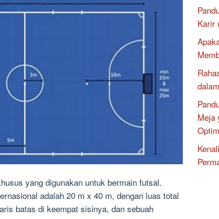
Pandu
Karir
Apaka
Memb
Rahas
dalam
Pandu
Meja 
Optim
Kenal
Perma
khusus yang digunakan untuk bermain futsal.
ternasional adalah 20 m x 40 m, dengan luas total
aris batas di keempat sisinya, dan sebuah