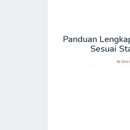
Panduan Lengkap
Sesuai St
By
Doni 