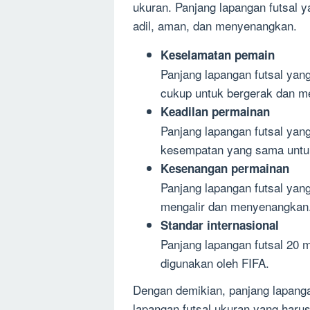
ukuran. Panjang lapangan futsal 
adil, aman, dan menyenangkan.
Keselamatan pemain
Panjang lapangan futsal yan
cukup untuk bergerak dan me
Keadilan permainan
Panjang lapangan futsal yan
kesempatan yang sama untu
Kesenangan permainan
Panjang lapangan futsal yan
mengalir dan menyenangkan
Standar internasional
Panjang lapangan futsal 20 
digunakan oleh FIFA.
Dengan demikian, panjang lapanga
lapangan futsal ukuran yang haru