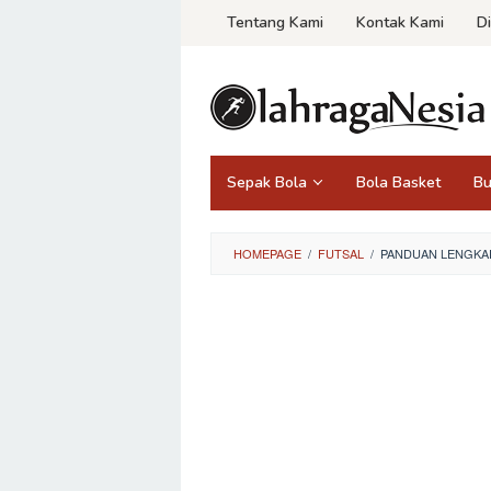
Skip
Tentang Kami
Kontak Kami
D
to
content
Sepak Bola
Bola Basket
Bu
HOMEPAGE
/
FUTSAL
/
PANDUAN LENGKAP