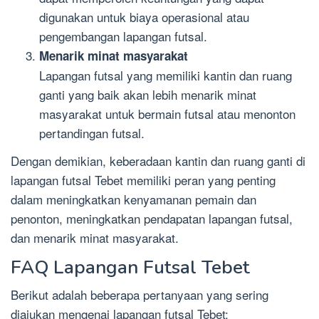
digunakan untuk biaya operasional atau
pengembangan lapangan futsal.
Menarik minat masyarakat
Lapangan futsal yang memiliki kantin dan ruang
ganti yang baik akan lebih menarik minat
masyarakat untuk bermain futsal atau menonton
pertandingan futsal.
Dengan demikian, keberadaan kantin dan ruang ganti di
lapangan futsal Tebet memiliki peran yang penting
dalam meningkatkan kenyamanan pemain dan
penonton, meningkatkan pendapatan lapangan futsal,
dan menarik minat masyarakat.
FAQ Lapangan Futsal Tebet
Berikut adalah beberapa pertanyaan yang sering
diajukan mengenai lapangan futsal Tebet: