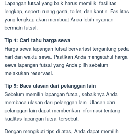
Lapangan futsal yang baik harus memiliki fasilitas
lengkap, seperti ruang ganti, toilet, dan kantin. Fasilitas
yang lengkap akan membuat Anda lebih nyaman
bermain futsal.
Tip 4: Cari tahu harga sewa
Harga sewa lapangan futsal bervariasi tergantung pada
hari dan waktu sewa. Pastikan Anda mengetahui harga
sewa lapangan futsal yang Anda pilih sebelum
melakukan reservasi.
Tip 5: Baca ulasan dari pelanggan lain
Sebelum memilih lapangan futsal, sebaiknya Anda
membaca ulasan dari pelanggan lain. Ulasan dari
pelanggan lain dapat memberikan informasi tentang
kualitas lapangan futsal tersebut.
Dengan mengikuti tips di atas, Anda dapat memilih