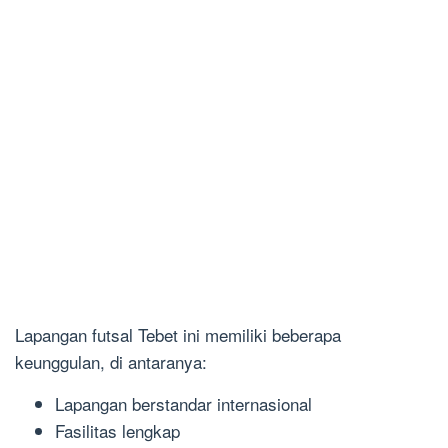
Lapangan futsal Tebet ini memiliki beberapa
keunggulan, di antaranya:
Lapangan berstandar internasional
Fasilitas lengkap