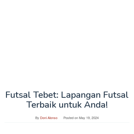
Futsal Tebet: Lapangan Futsal
Terbaik untuk Anda!
By
Doni Alonso
Posted on
May 19, 2024