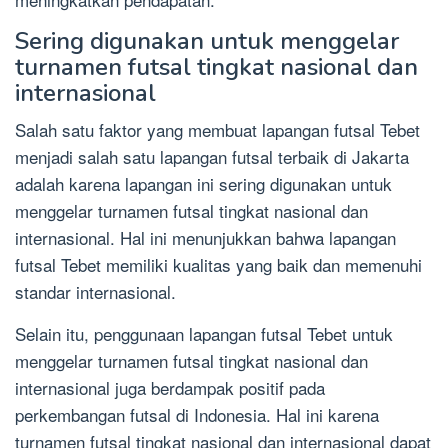
Sering digunakan untuk menggelar
turnamen futsal tingkat nasional dan
internasional
Salah satu faktor yang membuat lapangan futsal Tebet
menjadi salah satu lapangan futsal terbaik di Jakarta
adalah karena lapangan ini sering digunakan untuk
menggelar turnamen futsal tingkat nasional dan
internasional. Hal ini menunjukkan bahwa lapangan
futsal Tebet memiliki kualitas yang baik dan memenuhi
standar internasional.
Selain itu, penggunaan lapangan futsal Tebet untuk
menggelar turnamen futsal tingkat nasional dan
internasional juga berdampak positif pada
perkembangan futsal di Indonesia. Hal ini karena
turnamen futsal tingkat nasional dan internasional dapat