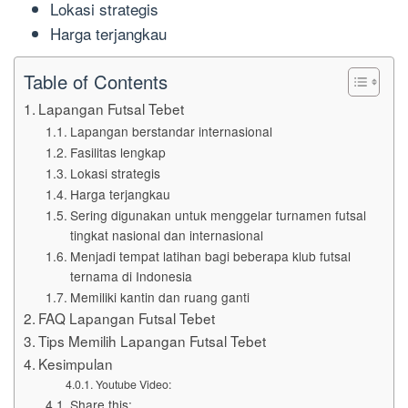
Lokasi strategis
Harga terjangkau
Table of Contents
Lapangan Futsal Tebet
Lapangan berstandar internasional
Fasilitas lengkap
Lokasi strategis
Harga terjangkau
Sering digunakan untuk menggelar turnamen futsal
tingkat nasional dan internasional
Menjadi tempat latihan bagi beberapa klub futsal
ternama di Indonesia
Memiliki kantin dan ruang ganti
FAQ Lapangan Futsal Tebet
Tips Memilih Lapangan Futsal Tebet
Kesimpulan
Youtube Video:
Share this: