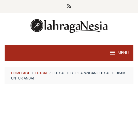
Skip
to
content
MENU
HOMEPAGE
/
FUTSAL
/
FUTSAL TEBET: LAPANGAN FUTSAL TERBAIK
UNTUK ANDA!