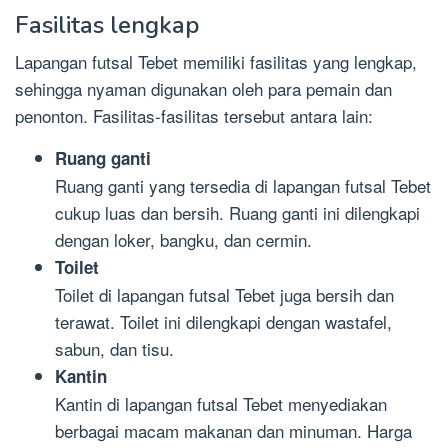
Fasilitas lengkap
Lapangan futsal Tebet memiliki fasilitas yang lengkap,
sehingga nyaman digunakan oleh para pemain dan
penonton. Fasilitas-fasilitas tersebut antara lain:
Ruang ganti
Ruang ganti yang tersedia di lapangan futsal Tebet
cukup luas dan bersih. Ruang ganti ini dilengkapi
dengan loker, bangku, dan cermin.
Toilet
Toilet di lapangan futsal Tebet juga bersih dan
terawat. Toilet ini dilengkapi dengan wastafel,
sabun, dan tisu.
Kantin
Kantin di lapangan futsal Tebet menyediakan
berbagai macam makanan dan minuman. Harga