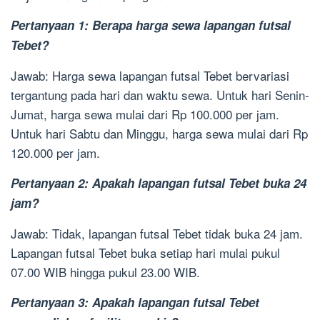
Pertanyaan 1: Berapa harga sewa lapangan futsal
Tebet?
Jawab: Harga sewa lapangan futsal Tebet bervariasi
tergantung pada hari dan waktu sewa. Untuk hari Senin-
Jumat, harga sewa mulai dari Rp 100.000 per jam.
Untuk hari Sabtu dan Minggu, harga sewa mulai dari Rp
120.000 per jam.
Pertanyaan 2: Apakah lapangan futsal Tebet buka 24
jam?
Jawab: Tidak, lapangan futsal Tebet tidak buka 24 jam.
Lapangan futsal Tebet buka setiap hari mulai pukul
07.00 WIB hingga pukul 23.00 WIB.
Pertanyaan 3: Apakah lapangan futsal Tebet