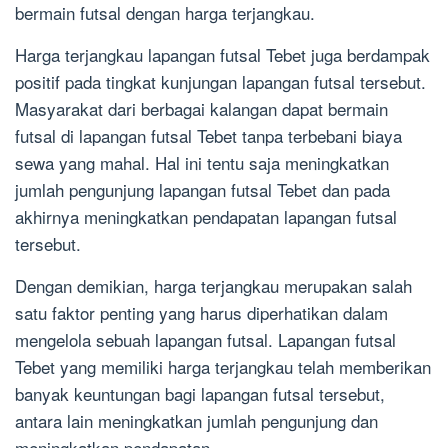
bermain futsal dengan harga terjangkau.
Harga terjangkau lapangan futsal Tebet juga berdampak
positif pada tingkat kunjungan lapangan futsal tersebut.
Masyarakat dari berbagai kalangan dapat bermain
futsal di lapangan futsal Tebet tanpa terbebani biaya
sewa yang mahal. Hal ini tentu saja meningkatkan
jumlah pengunjung lapangan futsal Tebet dan pada
akhirnya meningkatkan pendapatan lapangan futsal
tersebut.
Dengan demikian, harga terjangkau merupakan salah
satu faktor penting yang harus diperhatikan dalam
mengelola sebuah lapangan futsal. Lapangan futsal
Tebet yang memiliki harga terjangkau telah memberikan
banyak keuntungan bagi lapangan futsal tersebut,
antara lain meningkatkan jumlah pengunjung dan
meningkatkan pendapatan.