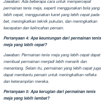
Jawaban: Ada beberapa cara untuk mempercepat
permainan tenis meja, seperti menggunakan bola yang
lebih cepat, menggunakan karet yang lebih cepat pada
bet, meningkatkan teknik pukulan, dan meningkatkan
kecepatan dan kelincahan pemain.
Pertanyaan 4: Apa keuntungan dari permainan tenis
meja yang lebih cepat?
Jawaban: Permainan tenis meja yang lebih cepat dapat
membuat permainan menjadi lebih menarik dan
menantang. Selain itu, permainan yang lebih cepat juga
dapat membantu pemain untuk meningkatkan refleks
dan keterampilan mereka.
Pertanyaan 5: Apa kerugian dari permainan tenis
meja yang lebih lambat?