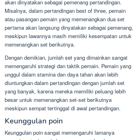
akan dinyatakan sebagai pemenang pertandingan.
Misalnya, dalam pertandingan best of three, pemain
atau pasangan pemain yang memenangkan dua set
pertama akan langsung dinyatakan sebagai pemenang,
meskipun lawannya masih memiliki kesempatan untuk
memenangkan set berikutnya.
Dengan demikian, jumlah set yang dimainkan sangat
memengaruhi strategi dan taktik pemain. Pemain yang
unggul dalam stamina dan daya tahan akan lebih
diuntungkan dalam pertandingan dengan jumlah set
yang banyak, karena mereka memiliki peluang lebih
besar untuk memenangkan set-set berikutnya
meskipun sempat tertinggal di awal pertandingan.
Keunggulan poin
Keunggulan poin sangat memengaruhi lamanya