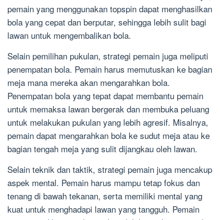
pemain yang menggunakan topspin dapat menghasilkan
bola yang cepat dan berputar, sehingga lebih sulit bagi
lawan untuk mengembalikan bola.
Selain pemilihan pukulan, strategi pemain juga meliputi
penempatan bola. Pemain harus memutuskan ke bagian
meja mana mereka akan mengarahkan bola.
Penempatan bola yang tepat dapat membantu pemain
untuk memaksa lawan bergerak dan membuka peluang
untuk melakukan pukulan yang lebih agresif. Misalnya,
pemain dapat mengarahkan bola ke sudut meja atau ke
bagian tengah meja yang sulit dijangkau oleh lawan.
Selain teknik dan taktik, strategi pemain juga mencakup
aspek mental. Pemain harus mampu tetap fokus dan
tenang di bawah tekanan, serta memiliki mental yang
kuat untuk menghadapi lawan yang tangguh. Pemain