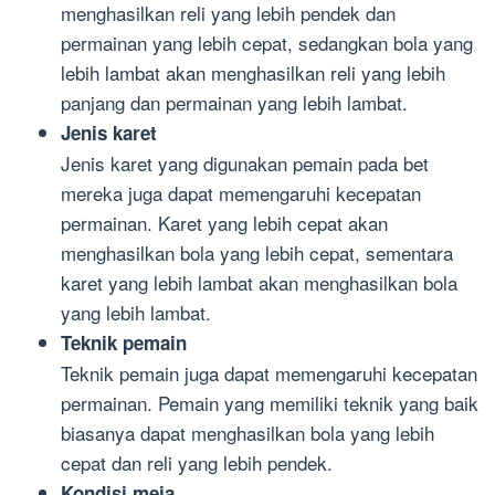
menghasilkan reli yang lebih pendek dan
permainan yang lebih cepat, sedangkan bola yang
lebih lambat akan menghasilkan reli yang lebih
panjang dan permainan yang lebih lambat.
Jenis karet
Jenis karet yang digunakan pemain pada bet
mereka juga dapat memengaruhi kecepatan
permainan. Karet yang lebih cepat akan
menghasilkan bola yang lebih cepat, sementara
karet yang lebih lambat akan menghasilkan bola
yang lebih lambat.
Teknik pemain
Teknik pemain juga dapat memengaruhi kecepatan
permainan. Pemain yang memiliki teknik yang baik
biasanya dapat menghasilkan bola yang lebih
cepat dan reli yang lebih pendek.
Kondisi meja