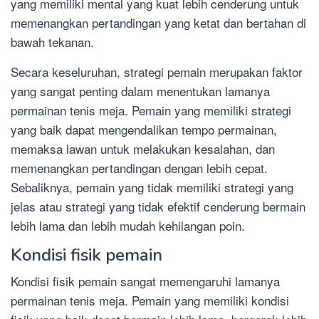
yang memiliki mental yang kuat lebih cenderung untuk
memenangkan pertandingan yang ketat dan bertahan di
bawah tekanan.
Secara keseluruhan, strategi pemain merupakan faktor
yang sangat penting dalam menentukan lamanya
permainan tenis meja. Pemain yang memiliki strategi
yang baik dapat mengendalikan tempo permainan,
memaksa lawan untuk melakukan kesalahan, dan
memenangkan pertandingan dengan lebih cepat.
Sebaliknya, pemain yang tidak memiliki strategi yang
jelas atau strategi yang tidak efektif cenderung bermain
lebih lama dan lebih mudah kehilangan poin.
Kondisi fisik pemain
Kondisi fisik pemain sangat memengaruhi lamanya
permainan tenis meja. Pemain yang memiliki kondisi