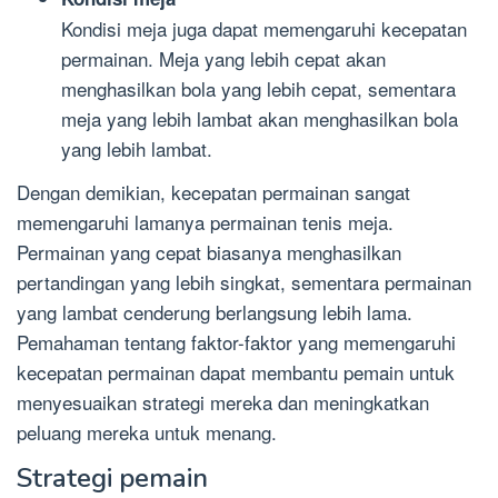
Kondisi meja juga dapat memengaruhi kecepatan
permainan. Meja yang lebih cepat akan
menghasilkan bola yang lebih cepat, sementara
meja yang lebih lambat akan menghasilkan bola
yang lebih lambat.
Dengan demikian, kecepatan permainan sangat
memengaruhi lamanya permainan tenis meja.
Permainan yang cepat biasanya menghasilkan
pertandingan yang lebih singkat, sementara permainan
yang lambat cenderung berlangsung lebih lama.
Pemahaman tentang faktor-faktor yang memengaruhi
kecepatan permainan dapat membantu pemain untuk
menyesuaikan strategi mereka dan meningkatkan
peluang mereka untuk menang.
Strategi pemain