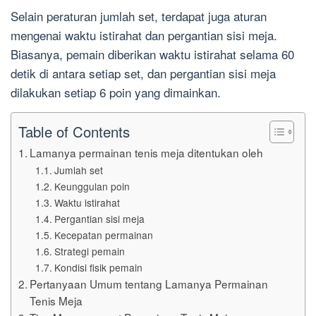
Selain peraturan jumlah set, terdapat juga aturan
mengenai waktu istirahat dan pergantian sisi meja.
Biasanya, pemain diberikan waktu istirahat selama 60
detik di antara setiap set, dan pergantian sisi meja
dilakukan setiap 6 poin yang dimainkan.
Table of Contents
Lamanya permainan tenis meja ditentukan oleh
Jumlah set
Keunggulan poin
Waktu istirahat
Pergantian sisi meja
Kecepatan permainan
Strategi pemain
Kondisi fisik pemain
Pertanyaan Umum tentang Lamanya Permainan
Tenis Meja