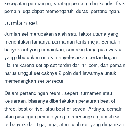
kecepatan permainan, strategi pemain, dan kondisi fisik
pemain juga dapat memengaruhi durasi pertandingan.
Jumlah set
Jumlah set merupakan salah satu faktor utama yang
menentukan lamanya permainan tenis meja. Semakin
banyak set yang dimainkan, semakin lama pula waktu
yang dibutuhkan untuk menyelesaikan pertandingan.
Hal ini karena setiap set terdiri dari 11 poin, dan pemain
harus unggul setidaknya 2 poin dari lawannya untuk
memenangkan set tersebut.
Dalam pertandingan resmi, seperti turnamen atau
kejuaraan, biasanya diberlakukan peraturan best of
three, best of five, atau best of seven. Artinya, pemain
atau pasangan pemain yang memenangkan jumlah set
terbanyak dari tiga, lima, atau tujuh set yang dimainkan,