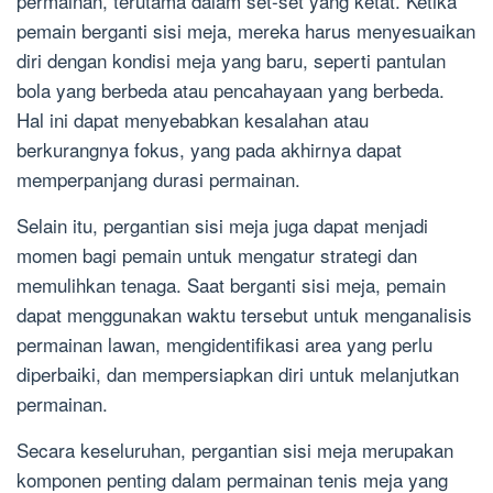
permainan, terutama dalam set-set yang ketat. Ketika
pemain berganti sisi meja, mereka harus menyesuaikan
diri dengan kondisi meja yang baru, seperti pantulan
bola yang berbeda atau pencahayaan yang berbeda.
Hal ini dapat menyebabkan kesalahan atau
berkurangnya fokus, yang pada akhirnya dapat
memperpanjang durasi permainan.
Selain itu, pergantian sisi meja juga dapat menjadi
momen bagi pemain untuk mengatur strategi dan
memulihkan tenaga. Saat berganti sisi meja, pemain
dapat menggunakan waktu tersebut untuk menganalisis
permainan lawan, mengidentifikasi area yang perlu
diperbaiki, dan mempersiapkan diri untuk melanjutkan
permainan.
Secara keseluruhan, pergantian sisi meja merupakan
komponen penting dalam permainan tenis meja yang