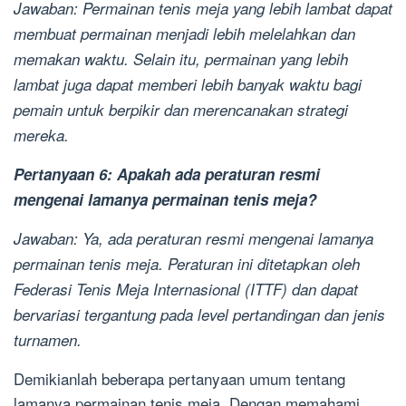
Jawaban: Permainan tenis meja yang lebih lambat dapat
membuat permainan menjadi lebih melelahkan dan
memakan waktu. Selain itu, permainan yang lebih
lambat juga dapat memberi lebih banyak waktu bagi
pemain untuk berpikir dan merencanakan strategi
mereka.
Pertanyaan 6: Apakah ada peraturan resmi
mengenai lamanya permainan tenis meja?
Jawaban: Ya, ada peraturan resmi mengenai lamanya
permainan tenis meja. Peraturan ini ditetapkan oleh
Federasi Tenis Meja Internasional (ITTF) dan dapat
bervariasi tergantung pada level pertandingan dan jenis
turnamen.
Demikianlah beberapa pertanyaan umum tentang
lamanya permainan tenis meja. Dengan memahami