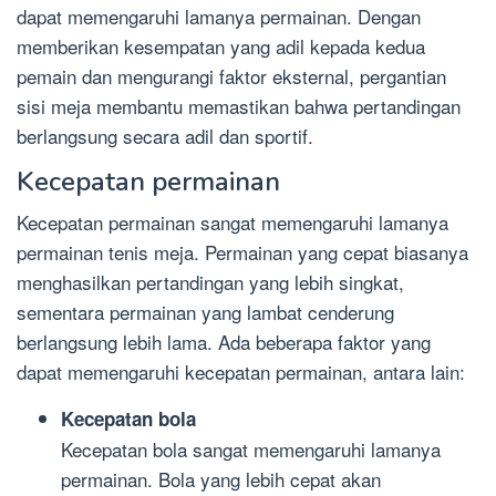
dapat memengaruhi lamanya permainan. Dengan
memberikan kesempatan yang adil kepada kedua
pemain dan mengurangi faktor eksternal, pergantian
sisi meja membantu memastikan bahwa pertandingan
berlangsung secara adil dan sportif.
Kecepatan permainan
Kecepatan permainan sangat memengaruhi lamanya
permainan tenis meja. Permainan yang cepat biasanya
menghasilkan pertandingan yang lebih singkat,
sementara permainan yang lambat cenderung
berlangsung lebih lama. Ada beberapa faktor yang
dapat memengaruhi kecepatan permainan, antara lain:
Kecepatan bola
Kecepatan bola sangat memengaruhi lamanya
permainan. Bola yang lebih cepat akan