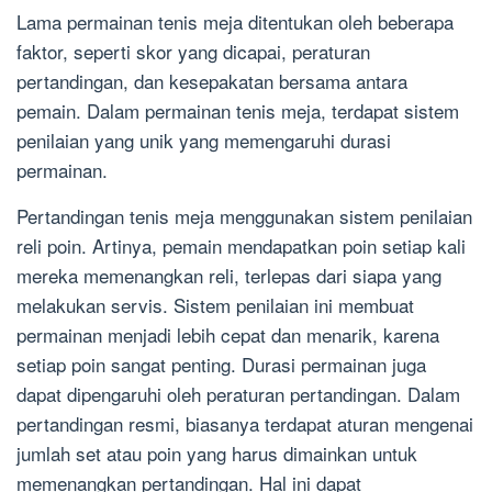
Lama permainan tenis meja ditentukan oleh beberapa
faktor, seperti skor yang dicapai, peraturan
pertandingan, dan kesepakatan bersama antara
pemain. Dalam permainan tenis meja, terdapat sistem
penilaian yang unik yang memengaruhi durasi
permainan.
Pertandingan tenis meja menggunakan sistem penilaian
reli poin. Artinya, pemain mendapatkan poin setiap kali
mereka memenangkan reli, terlepas dari siapa yang
melakukan servis. Sistem penilaian ini membuat
permainan menjadi lebih cepat dan menarik, karena
setiap poin sangat penting. Durasi permainan juga
dapat dipengaruhi oleh peraturan pertandingan. Dalam
pertandingan resmi, biasanya terdapat aturan mengenai
jumlah set atau poin yang harus dimainkan untuk
memenangkan pertandingan. Hal ini dapat