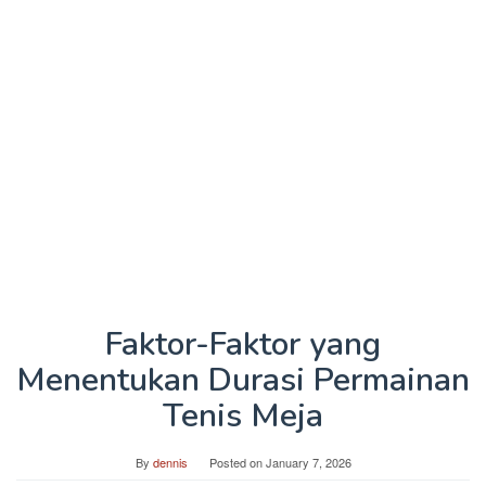
Faktor-Faktor yang
Menentukan Durasi Permainan
Tenis Meja
By
dennis
Posted on
January 7, 2026