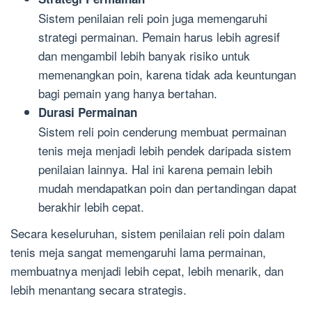
Sistem penilaian reli poin juga memengaruhi
strategi permainan. Pemain harus lebih agresif
dan mengambil lebih banyak risiko untuk
memenangkan poin, karena tidak ada keuntungan
bagi pemain yang hanya bertahan.
Durasi Permainan
Sistem reli poin cenderung membuat permainan
tenis meja menjadi lebih pendek daripada sistem
penilaian lainnya. Hal ini karena pemain lebih
mudah mendapatkan poin dan pertandingan dapat
berakhir lebih cepat.
Secara keseluruhan, sistem penilaian reli poin dalam
tenis meja sangat memengaruhi lama permainan,
membuatnya menjadi lebih cepat, lebih menarik, dan
lebih menantang secara strategis.