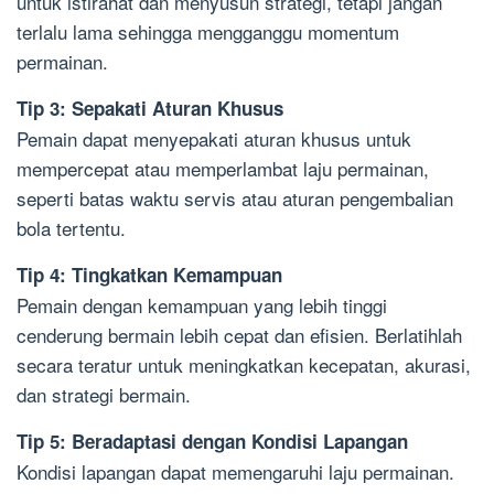
untuk istirahat dan menyusun strategi, tetapi jangan
terlalu lama sehingga mengganggu momentum
permainan.
Tip 3: Sepakati Aturan Khusus
Pemain dapat menyepakati aturan khusus untuk
mempercepat atau memperlambat laju permainan,
seperti batas waktu servis atau aturan pengembalian
bola tertentu.
Tip 4: Tingkatkan Kemampuan
Pemain dengan kemampuan yang lebih tinggi
cenderung bermain lebih cepat dan efisien. Berlatihlah
secara teratur untuk meningkatkan kecepatan, akurasi,
dan strategi bermain.
Tip 5: Beradaptasi dengan Kondisi Lapangan
Kondisi lapangan dapat memengaruhi laju permainan.