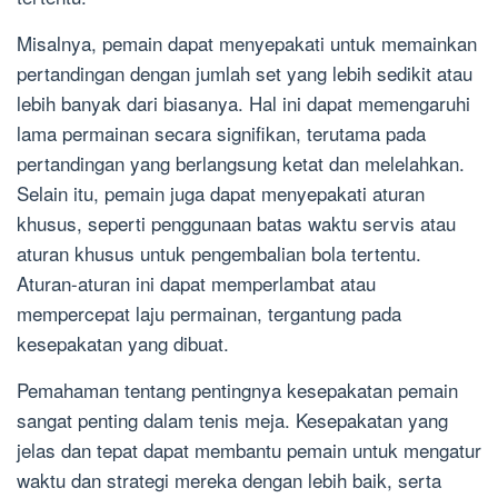
Misalnya, pemain dapat menyepakati untuk memainkan
pertandingan dengan jumlah set yang lebih sedikit atau
lebih banyak dari biasanya. Hal ini dapat memengaruhi
lama permainan secara signifikan, terutama pada
pertandingan yang berlangsung ketat dan melelahkan.
Selain itu, pemain juga dapat menyepakati aturan
khusus, seperti penggunaan batas waktu servis atau
aturan khusus untuk pengembalian bola tertentu.
Aturan-aturan ini dapat memperlambat atau
mempercepat laju permainan, tergantung pada
kesepakatan yang dibuat.
Pemahaman tentang pentingnya kesepakatan pemain
sangat penting dalam tenis meja. Kesepakatan yang
jelas dan tepat dapat membantu pemain untuk mengatur
waktu dan strategi mereka dengan lebih baik, serta