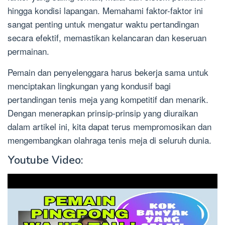
hingga kondisi lapangan. Memahami faktor-faktor ini
sangat penting untuk mengatur waktu pertandingan
secara efektif, memastikan kelancaran dan keseruan
permainan.
Pemain dan penyelenggara harus bekerja sama untuk
menciptakan lingkungan yang kondusif bagi
pertandingan tenis meja yang kompetitif dan menarik.
Dengan menerapkan prinsip-prinsip yang diuraikan
dalam artikel ini, kita dapat terus mempromosikan dan
mengembangkan olahraga tenis meja di seluruh dunia.
Youtube Video: