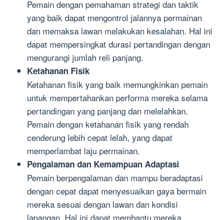
Pemain dengan pemahaman strategi dan taktik
yang baik dapat mengontrol jalannya permainan
dan memaksa lawan melakukan kesalahan. Hal ini
dapat mempersingkat durasi pertandingan dengan
mengurangi jumlah reli panjang.
Ketahanan Fisik
Ketahanan fisik yang baik memungkinkan pemain
untuk mempertahankan performa mereka selama
pertandingan yang panjang dan melelahkan.
Pemain dengan ketahanan fisik yang rendah
cenderung lebih cepat lelah, yang dapat
memperlambat laju permainan.
Pengalaman dan Kemampuan Adaptasi
Pemain berpengalaman dan mampu beradaptasi
dengan cepat dapat menyesuaikan gaya bermain
mereka sesuai dengan lawan dan kondisi
lapangan. Hal ini dapat membantu mereka