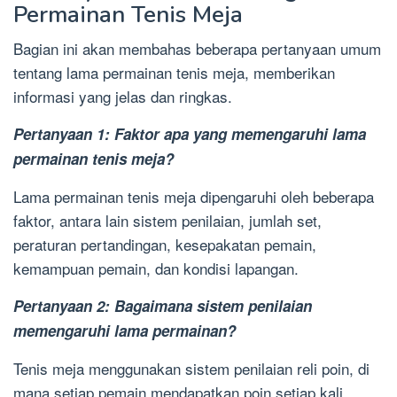
Permainan Tenis Meja
Bagian ini akan membahas beberapa pertanyaan umum
tentang lama permainan tenis meja, memberikan
informasi yang jelas dan ringkas.
Pertanyaan 1: Faktor apa yang memengaruhi lama
permainan tenis meja?
Lama permainan tenis meja dipengaruhi oleh beberapa
faktor, antara lain sistem penilaian, jumlah set,
peraturan pertandingan, kesepakatan pemain,
kemampuan pemain, dan kondisi lapangan.
Pertanyaan 2: Bagaimana sistem penilaian
memengaruhi lama permainan?
Tenis meja menggunakan sistem penilaian reli poin, di
mana setiap pemain mendapatkan poin setiap kali