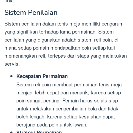
bola.
Sistem Penilaian
Sistem penilaian dalam tenis meja memiliki pengaruh
yang signifikan terhadap lama permainan. Sistem
penilaian yang digunakan adalah sistem reli poin, di
mana setiap pemain mendapatkan poin setiap kali
memenangkan reli, terlepas dari siapa yang melakukan
servis.
Kecepatan Permainan
Sistem reli poin membuat permainan tenis meja
menjadi lebih cepat dan menarik, karena setiap
poin sangat penting. Pemain harus selalu siap
untuk melakukan pengembalian bola dan tidak
boleh lengah, karena setiap kesalahan dapat
berujung pada poin untuk lawan.
Strategi Permainan