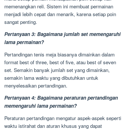
memenangkan reli. Sistem ini membuat permainan
menjadi lebih cepat dan menarik, karena setiap poin
sangat penting.
Pertanyaan 3: Bagaimana jumlah set memengaruhi
lama permainan?
Pertandingan tenis meja biasanya dimainkan dalam
format best of three, best of five, atau best of seven
set. Semakin banyak jumlah set yang dimainkan,
semakin lama waktu yang dibutuhkan untuk
menyelesaikan pertandingan.
Pertanyaan 4: Bagaimana peraturan pertandingan
memengaruhi lama permainan?
Peraturan pertandingan mengatur aspek-aspek seperti
waktu istirahat dan aturan khusus yang dapat