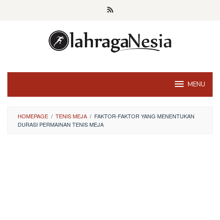
Skip
to
content
MENU
HOMEPAGE
/
TENIS MEJA
/
FAKTOR-FAKTOR YANG MENENTUKAN
DURASI PERMAINAN TENIS MEJA