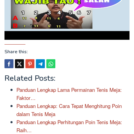
Share this:
Related Posts:
Panduan Lengkap Lama Permainan Tenis Meja:
Faktor…
Panduan Lengkap: Cara Tepat Menghitung Poin
dalam Tenis Meja
Panduan Lengkap Perhitungan Poin Tenis Meja:
Raih…