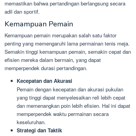
memastikan bahwa pertandingan berlangsung secara
adil dan sportif.
Kemampuan Pemain
Kemampuan pemain merupakan salah satu faktor
penting yang memengaruhi lama permainan tenis meja.
Semakin tinggi kemampuan pemain, semakin cepat dan
efisien mereka dalam bermain, yang dapat
memperpendek durasi pertandingan.
Kecepatan dan Akurasi
Pemain dengan kecepatan dan akurasi pukulan
yang tinggi dapat menyelesaikan reli lebih cepat
dan memenangkan poin lebih efisien. Hal ini dapat
memperpendek waktu permainan secara
keseluruhan.
Strategi dan Taktik