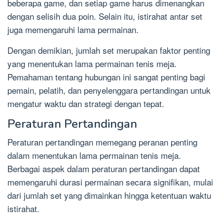
beberapa game, dan setiap game harus dimenangkan
dengan selisih dua poin. Selain itu, istirahat antar set
juga memengaruhi lama permainan.
Dengan demikian, jumlah set merupakan faktor penting
yang menentukan lama permainan tenis meja.
Pemahaman tentang hubungan ini sangat penting bagi
pemain, pelatih, dan penyelenggara pertandingan untuk
mengatur waktu dan strategi dengan tepat.
Peraturan Pertandingan
Peraturan pertandingan memegang peranan penting
dalam menentukan lama permainan tenis meja.
Berbagai aspek dalam peraturan pertandingan dapat
memengaruhi durasi permainan secara signifikan, mulai
dari jumlah set yang dimainkan hingga ketentuan waktu
istirahat.