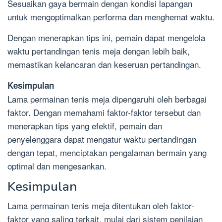
Sesuaikan gaya bermain dengan kondisi lapangan
untuk mengoptimalkan performa dan menghemat waktu.
Dengan menerapkan tips ini, pemain dapat mengelola
waktu pertandingan tenis meja dengan lebih baik,
memastikan kelancaran dan keseruan pertandingan.
Kesimpulan
Lama permainan tenis meja dipengaruhi oleh berbagai
faktor. Dengan memahami faktor-faktor tersebut dan
menerapkan tips yang efektif, pemain dan
penyelenggara dapat mengatur waktu pertandingan
dengan tepat, menciptakan pengalaman bermain yang
optimal dan mengesankan.
Kesimpulan
Lama permainan tenis meja ditentukan oleh faktor-
faktor yang saling terkait, mulai dari sistem penilaian