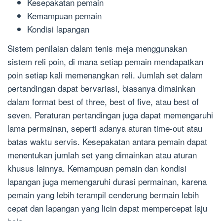
Kesepakatan pemain
Kemampuan pemain
Kondisi lapangan
Sistem penilaian dalam tenis meja menggunakan
sistem reli poin, di mana setiap pemain mendapatkan
poin setiap kali memenangkan reli. Jumlah set dalam
pertandingan dapat bervariasi, biasanya dimainkan
dalam format best of three, best of five, atau best of
seven. Peraturan pertandingan juga dapat memengaruhi
lama permainan, seperti adanya aturan time-out atau
batas waktu servis. Kesepakatan antara pemain dapat
menentukan jumlah set yang dimainkan atau aturan
khusus lainnya. Kemampuan pemain dan kondisi
lapangan juga memengaruhi durasi permainan, karena
pemain yang lebih terampil cenderung bermain lebih
cepat dan lapangan yang licin dapat mempercepat laju