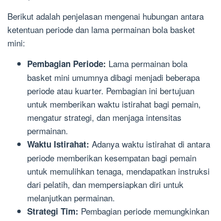
Berikut adalah penjelasan mengenai hubungan antara
ketentuan periode dan lama permainan bola basket
mini:
Lama permainan bola
Pembagian Periode:
basket mini umumnya dibagi menjadi beberapa
periode atau kuarter. Pembagian ini bertujuan
untuk memberikan waktu istirahat bagi pemain,
mengatur strategi, dan menjaga intensitas
permainan.
Adanya waktu istirahat di antara
Waktu Istirahat:
periode memberikan kesempatan bagi pemain
untuk memulihkan tenaga, mendapatkan instruksi
dari pelatih, dan mempersiapkan diri untuk
melanjutkan permainan.
Pembagian periode memungkinkan
Strategi Tim: