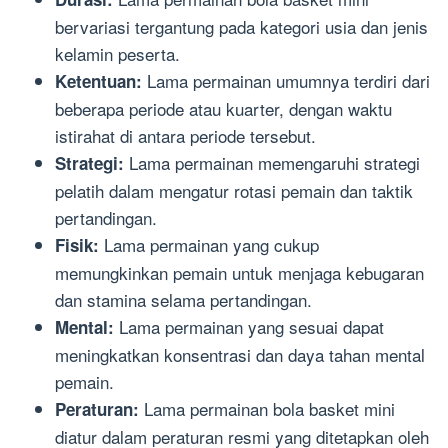
bervariasi tergantung pada kategori usia dan jenis
kelamin peserta.
Lama permainan umumnya terdiri dari
Ketentuan:
beberapa periode atau kuarter, dengan waktu
istirahat di antara periode tersebut.
Lama permainan memengaruhi strategi
Strategi:
pelatih dalam mengatur rotasi pemain dan taktik
pertandingan.
Lama permainan yang cukup
Fisik:
memungkinkan pemain untuk menjaga kebugaran
dan stamina selama pertandingan.
Lama permainan yang sesuai dapat
Mental:
meningkatkan konsentrasi dan daya tahan mental
pemain.
Lama permainan bola basket mini
Peraturan:
diatur dalam peraturan resmi yang ditetapkan oleh