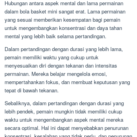
Hubungan antara aspek mental dan lama permainan
dalam bola basket mini sangat erat. Lama permainan
yang sesuai memberikan kesempatan bagi pemain
untuk mengembangkan konsentrasi dan daya tahan
mental yang lebih baik selama pertandingan.
Dalam pertandingan dengan durasi yang lebih lama,
pemain memiliki waktu yang cukup untuk
menyesuaikan diri dengan tekanan dan intensitas
permainan. Mereka belajar mengelola emosi,
mempertahankan fokus, dan membuat keputusan yang
tepat di bawah tekanan.
Sebaliknya, dalam pertandingan dengan durasi yang
lebih pendek, pemain mungkin tidak memiliki cukup
waktu untuk mengembangkan aspek mental mereka
secara optimal. Hal ini dapat menyebabkan penurunan
konsentrasi, kesalahan yang tidak perlu, dan penurunan