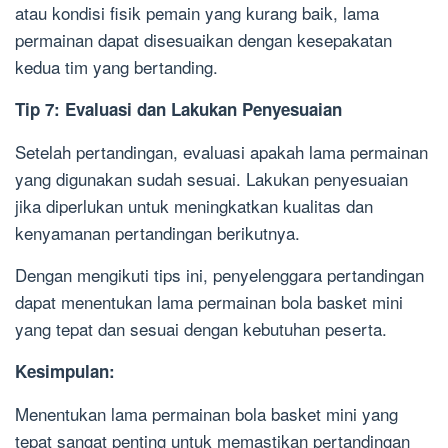
atau kondisi fisik pemain yang kurang baik, lama
permainan dapat disesuaikan dengan kesepakatan
kedua tim yang bertanding.
Tip 7: Evaluasi dan Lakukan Penyesuaian
Setelah pertandingan, evaluasi apakah lama permainan
yang digunakan sudah sesuai. Lakukan penyesuaian
jika diperlukan untuk meningkatkan kualitas dan
kenyamanan pertandingan berikutnya.
Dengan mengikuti tips ini, penyelenggara pertandingan
dapat menentukan lama permainan bola basket mini
yang tepat dan sesuai dengan kebutuhan peserta.
Kesimpulan:
Menentukan lama permainan bola basket mini yang
tepat sangat penting untuk memastikan pertandingan