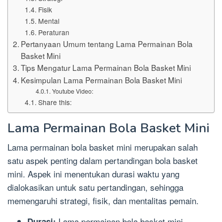
Fisik
Mental
Peraturan
Pertanyaan Umum tentang Lama Permainan Bola
Basket Mini
Tips Mengatur Lama Permainan Bola Basket Mini
Kesimpulan Lama Permainan Bola Basket Mini
Youtube Video:
Share this:
Lama Permainan Bola Basket Mini
Lama permainan bola basket mini merupakan salah
satu aspek penting dalam pertandingan bola basket
mini. Aspek ini menentukan durasi waktu yang
dialokasikan untuk satu pertandingan, sehingga
memengaruhi strategi, fisik, dan mentalitas pemain.
Lama permainan bola basket mini
Durasi: