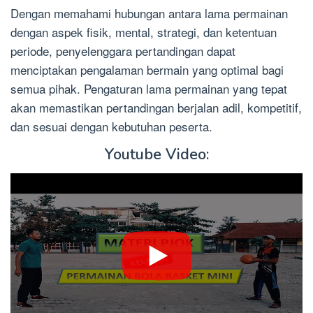
Dengan memahami hubungan antara lama permainan
dengan aspek fisik, mental, strategi, dan ketentuan
periode, penyelenggara pertandingan dapat
menciptakan pengalaman bermain yang optimal bagi
semua pihak. Pengaturan lama permainan yang tepat
akan memastikan pertandingan berjalan adil, kompetitif,
dan sesuai dengan kebutuhan peserta.
Youtube Video: