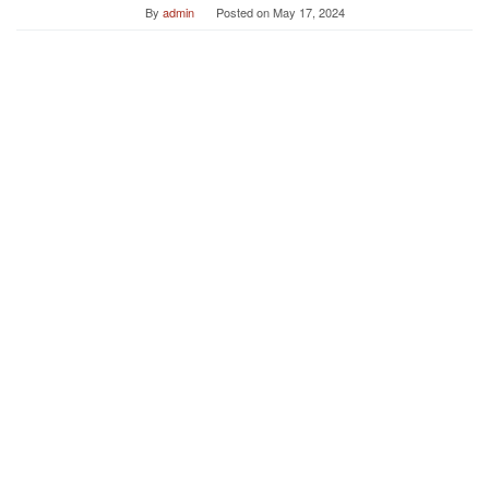
By
admin
Posted on
May 17, 2024