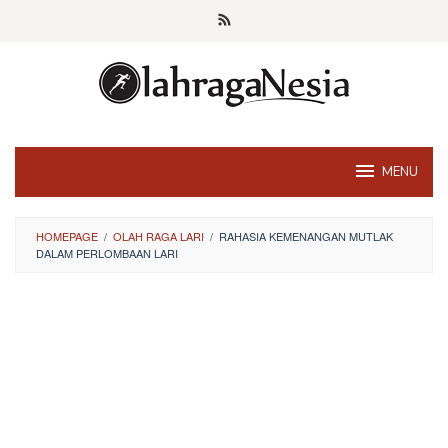
Skip
to
content
MENU
HOMEPAGE
/
OLAH RAGA LARI
/
RAHASIA KEMENANGAN MUTLAK
DALAM PERLOMBAAN LARI