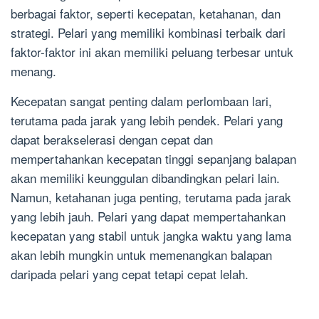
berbagai faktor, seperti kecepatan, ketahanan, dan
strategi. Pelari yang memiliki kombinasi terbaik dari
faktor-faktor ini akan memiliki peluang terbesar untuk
menang.
Kecepatan sangat penting dalam perlombaan lari,
terutama pada jarak yang lebih pendek. Pelari yang
dapat berakselerasi dengan cepat dan
mempertahankan kecepatan tinggi sepanjang balapan
akan memiliki keunggulan dibandingkan pelari lain.
Namun, ketahanan juga penting, terutama pada jarak
yang lebih jauh. Pelari yang dapat mempertahankan
kecepatan yang stabil untuk jangka waktu yang lama
akan lebih mungkin untuk memenangkan balapan
daripada pelari yang cepat tetapi cepat lelah.