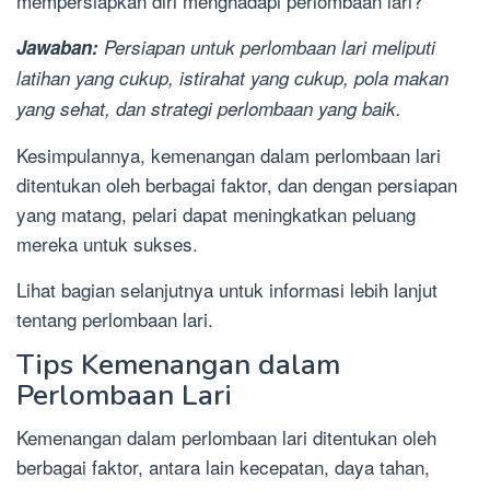
mempersiapkan diri menghadapi perlombaan lari?
Jawaban:
Persiapan untuk perlombaan lari meliputi
latihan yang cukup, istirahat yang cukup, pola makan
yang sehat, dan strategi perlombaan yang baik.
Kesimpulannya, kemenangan dalam perlombaan lari
ditentukan oleh berbagai faktor, dan dengan persiapan
yang matang, pelari dapat meningkatkan peluang
mereka untuk sukses.
Lihat bagian selanjutnya untuk informasi lebih lanjut
tentang perlombaan lari.
Tips Kemenangan dalam
Perlombaan Lari
Kemenangan dalam perlombaan lari ditentukan oleh
berbagai faktor, antara lain kecepatan, daya tahan,