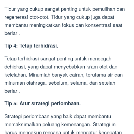
Tidur yang cukup sangat penting untuk pemulihan dan
regenerasi otot-otot. Tidur yang cukup juga dapat
membantu meningkatkan fokus dan konsentrasi saat
berlari.
Tip 4: Tetap terhidrasi.
Tetap terhidrasi sangat penting untuk mencegah
dehidrasi, yang dapat menyebabkan kram otot dan
kelelahan. Minumlah banyak cairan, terutama air dan
minuman olahraga, sebelum, selama, dan setelah
berlari.
Tip 5: Atur strategi perlombaan.
Strategi perlombaan yang baik dapat membantu
memaksimalkan peluang kemenangan. Strategi ini
harus mencakup rencana untuk mengatur kecepatan,