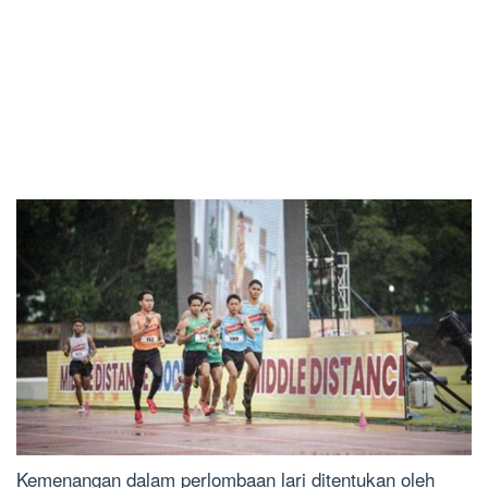
Kemenangan dalam perlombaan lari ditentukan oleh