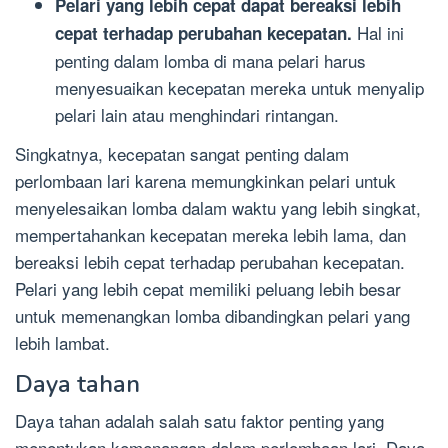
Pelari yang lebih cepat dapat bereaksi lebih
Hal ini
cepat terhadap perubahan kecepatan.
penting dalam lomba di mana pelari harus
menyesuaikan kecepatan mereka untuk menyalip
pelari lain atau menghindari rintangan.
Singkatnya, kecepatan sangat penting dalam
perlombaan lari karena memungkinkan pelari untuk
menyelesaikan lomba dalam waktu yang lebih singkat,
mempertahankan kecepatan mereka lebih lama, dan
bereaksi lebih cepat terhadap perubahan kecepatan.
Pelari yang lebih cepat memiliki peluang lebih besar
untuk memenangkan lomba dibandingkan pelari yang
lebih lambat.
Daya tahan
Daya tahan adalah salah satu faktor penting yang
menentukan kemenangan dalam perlombaan lari. Daya