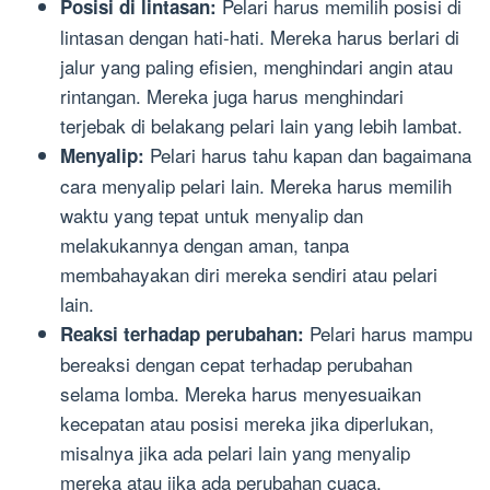
Pelari harus memilih posisi di
Posisi di lintasan:
lintasan dengan hati-hati. Mereka harus berlari di
jalur yang paling efisien, menghindari angin atau
rintangan. Mereka juga harus menghindari
terjebak di belakang pelari lain yang lebih lambat.
Pelari harus tahu kapan dan bagaimana
Menyalip:
cara menyalip pelari lain. Mereka harus memilih
waktu yang tepat untuk menyalip dan
melakukannya dengan aman, tanpa
membahayakan diri mereka sendiri atau pelari
lain.
Pelari harus mampu
Reaksi terhadap perubahan:
bereaksi dengan cepat terhadap perubahan
selama lomba. Mereka harus menyesuaikan
kecepatan atau posisi mereka jika diperlukan,
misalnya jika ada pelari lain yang menyalip
mereka atau jika ada perubahan cuaca.